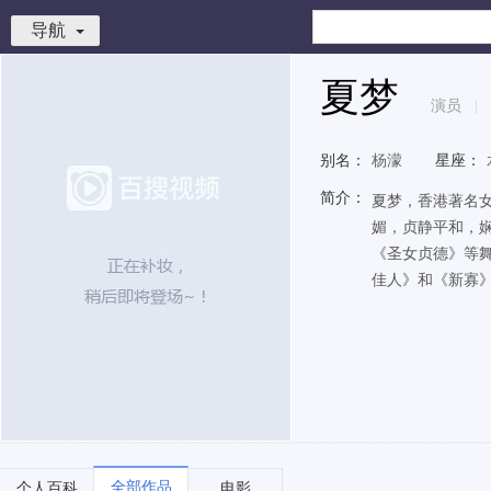
导航
夏梦
演员
|
别名：
杨濛
星座：
简介：
夏梦，香港著名女
媚，贞静平和，娴
《圣女贞德》等舞
佳人》和《新寡》
全部作品
个人百科
电影