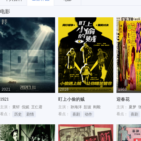
电影
2021
2018
1968
1921
盯上小偷的贼
迎春花
主演：
黄轩
倪妮
王仁君
主演：
孙海洋
彭波
刚毅
主演：
夏梦
看点：
看点：
看点：
历史
剧情
喜剧
动作
喜剧