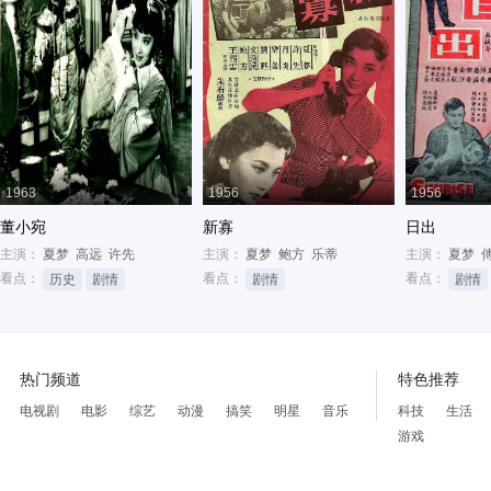
1963
1956
1956
董小宛
新寡
日出
主演：
夏梦
高远
许先
主演：
夏梦
鲍方
乐蒂
主演：
夏梦
看点：
看点：
看点：
历史
剧情
剧情
剧情
热门频道
特色推荐
电视剧
电影
综艺
动漫
搞笑
明星
音乐
科技
生活
游戏