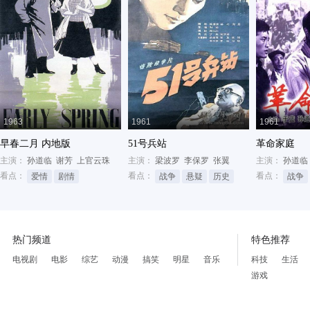
1963
1961
1961
早春二月 内地版
51号兵站
革命家庭
主演：
孙道临
谢芳
上官云珠
主演：
梁波罗
李保罗
张翼
主演：
孙道临
看点：
看点：
看点：
爱情
剧情
战争
悬疑
历史
战争
热门频道
特色推荐
电视剧
电影
综艺
动漫
搞笑
明星
音乐
科技
生活
游戏