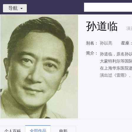
导航
孙道临
演
别名：
孙以亮
星座
简介：
孙道临，原名孙以
大蒙特利尔等国际
在上海华东医院逝
演出过《雷雨》、
全部作品
个人百科
电影