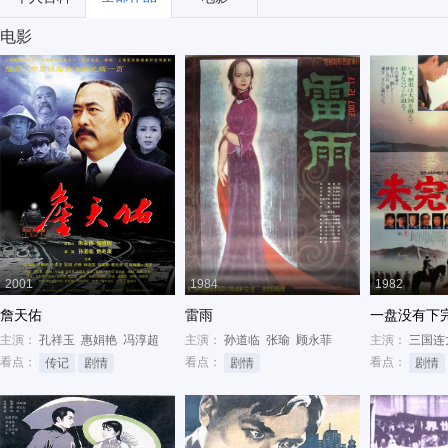
电影
2001
1984
1982
詹天佑
雷雨
一盘没有下
主演：
孔祥玉
惠娟艳
冯淳超
主演：
孙道临
张瑜
顾永菲
主演：
三国连
看点：
看点：
看点：
传记
剧情
剧情
剧情