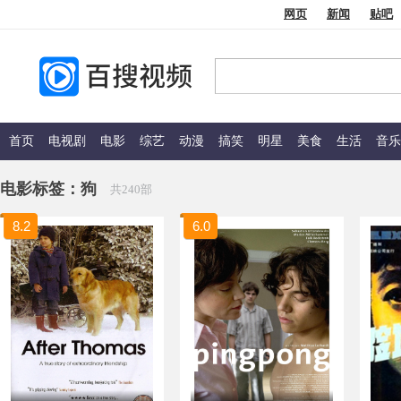
网页
新闻
贴吧
首页
电视剧
电影
综艺
动漫
搞笑
明星
美食
生活
音乐
电影标签：
狗
共240部
8.2
6.0