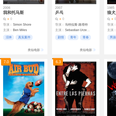
2006
2007
1985
我和托马斯
乒乓
狼犬
0
0
导演：
Simon Shore
导演：
马特拉斯·路塔特
导演
主演：
Ben Miles
主演：
Sebastian Urzendowsky
主演
Keeley Hawes
Marion Mitterhammer
泪奔
真实案件
剧情
青年
青春
男孩
Andrew Byrne
Clemens Berg
温馨
男孩
类似电影
类似电影
7.0
6.3