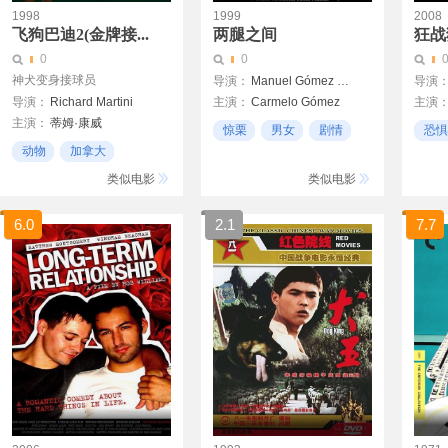
1998
1999
2008
飞狗巴迪2(金牌接...
两腿之间
狂战
0
0
神犬变身接球员
导演：
Manuel Gómez Pereira
导演
导演：
Richard Martini
主演：
Carmelo Gómez
主演
主演：
蒂姆·康威
Javier Bardem
惊栗
男女
剧情
恐惧
凯文·席格斯
迪克·马丁
Victoria Abril
动物
加拿大
21
喜剧
类似电影
类似电影
6.0
2.1
7.7