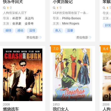
快乐寻回犬
小黄历险记
笨贼
0
0
人狗情深催人泪下
16岁的安格斯收留了一条...
导演
导演：
朴恩亨
吴达均
导演：
Phillip Borsos
主演
主演：
俞承豪
金香奇
主演：
Mimi Rogers
Brad 
好笑
Bruce Davison
Asant
煽情
感动
温情
救人
温馨
爆笑
Jesse Bradford
男孩子
类似电影
类似电影
7.0
8.4
2008
1953
2006
燃烧战车
我们女人
人狗