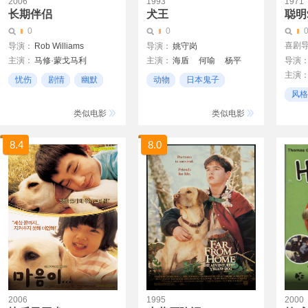
2006
1993
1971
长期伴侣
犬王
聪明
0
0
喜剧导
导演：
Rob Williams
导演：
姚守岗
主演：
马修·蒙戈马利
主演：
海盾
何喻
杨平
导演
主演
Windham Beacham
高放
温玉娟
忧伤
剧情
幽默
动物
日本鬼子
Marce
Matthew Montgomery
风格
鬼子
Honor
警察
类似电影
类似电影
8.4
8.0
2006
1995
2000