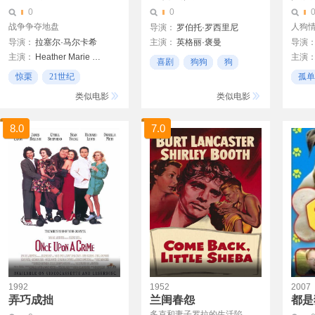
0
0
战争争夺地盘
人狗
导演：
罗伯托·罗西里尼
导演：
拉塞尔·马尔卡希
主演：
英格丽·褒曼
导演
阿尔弗雷多·古阿里尼
主演：
Heather Marie Marsden
主演
安娜·玛妮雅妮
吉安尼·弗兰西奥里尼
喜剧
狗狗
狗
埃里克·帕拉迪诺
安吉
伊莎·米兰达
惊栗
21世纪
孤单
阿达
阿莉达·瓦莉
飙车
类似电影
类似电影
Anna Amendola
8.0
7.0
1992
1952
2007
弄巧成拙
兰闺春怨
都是
多克和妻子罗拉的生活陷...