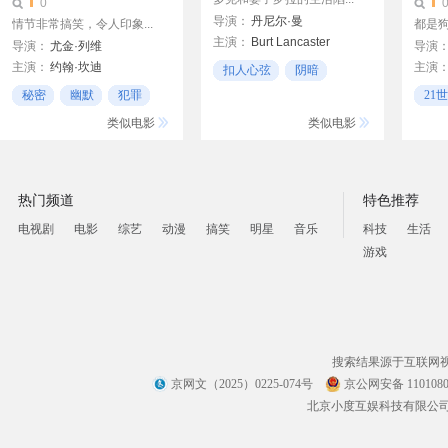
0
导演：
丹尼尔·曼
情节非常搞笑，令人印象...
都是狗
主演：
Burt Lancaster
导演：
尤金·列维
导演
雪莉·布思 Shirley Booth
主演：
约翰·坎迪
主演
扣人心弦
阴暗
Terry Moore
詹姆斯·贝鲁什
阿莱娜
沉重
秘密
幽默
犯罪
21
伯特·兰卡斯特
斯碧尔·谢波德
肖恩·杨
Ashto
冒险
类似电影
类似电影
琼·格
Patric
Mikae
Danie
热门频道
特色推荐
Garret
电视剧
电影
综艺
动漫
搞笑
明星
音乐
科技
生活
游戏
搜索结果源于互联网
京网文（2025）0225-074号
京公网安备 1101080
北京小度互娱科技有限公司 