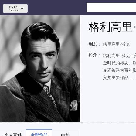
导航
格利高里
别名：
格里高里·派克
简介：
格利高里·派克
金时代的标志。派
克还被选为百年影
义奖主要作品 ..
全部作品
个人百科
电影