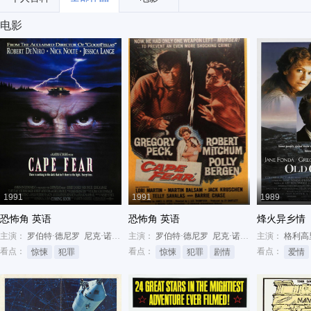
电影
1991
1991
1989
恐怖角 英语
恐怖角 英语
烽火异乡情
主演：
罗伯特·德尼罗
尼克·诺特
杰西卡·兰格
主演：
罗伯特·德尼罗
尼克·诺特
杰西卡·兰格
主演：
格利高
看点：
看点：
看点：
惊悚
犯罪
惊悚
犯罪
剧情
爱情