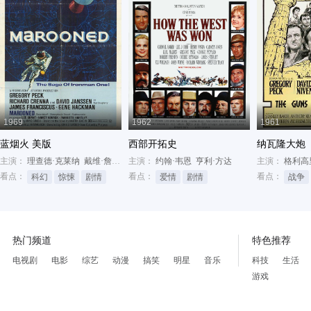
1969
1962
1961
蓝烟火 美版
西部开拓史
纳瓦隆大炮
主演：
理查德·克莱纳
戴维·詹森
吉恩·哈克曼
主演：
约翰·韦恩
亨利·方达
主演：
格利高
看点：
看点：
看点：
科幻
惊悚
剧情
爱情
剧情
战争
热门频道
特色推荐
电视剧
电影
综艺
动漫
搞笑
明星
音乐
科技
生活
游戏