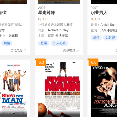
2007
2007
烦恼
暴走辣妹
职业男人
0
0
她将如何面对...
小镇姑娘遇上超级大麻烦
导演：
Aleksi Sal
容华
导演：
Robert Cuffley
主演：
汤米·柯贝
雅中
朱镇模
主演：
莉莉·索博斯基
Jani Volanen
煽情
21世纪
翠西亚·希弗
Tommi Korpela
煽情
惊栗
扣人心弦
秘密
罗泰尔·布鲁特
秘密
类似电影
类似电影
6.0
6.0