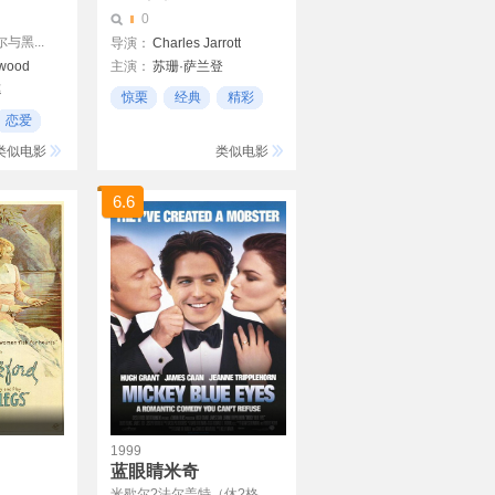
0
黑...
导演：
Charles Jarrott
wood
主演：
苏珊·萨兰登
德
玛丽-弗朗丝·皮西尔
惊栗
经典
精彩
John Beck
恋爱
类似电影
类似电影
6.6
1999
蓝眼睛米奇
米歇尔?法尔盖特（休?格...