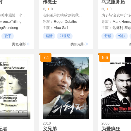
对
传教士
乌龙服务员
0
0
暗中跟随一个...
老实弟弟的呐喊:别惹我,...
为了与“交友中介”安排
wrenceTrilling
导演：
Roger Delattre
导演：
Mark Herma
egGrunberg
主演：
Alaa Safi
主演：
达德利·摩
Jean-Marie Bigard
布莱恩·布朗
歌手
煽情
21世纪
舒畅
愉快
arducci
David Strajmayster
理查德·格雷弗斯
教堂
类似电影
类似电影
7.1
5.6
2010
2005
记者
义兄弟
为爱疯狂