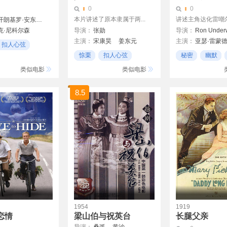
0
0
本片讲述了原本隶属于两...
讲述主角达化雷嘲尔与
米开朗基罗·安东尼奥尼
克·尼科尔森
导演：
张勋
导演：
Ron Under
主演：
宋康昊
姜东元
主演：
亚瑟·雷蒙
奈德
扣人心弦
尹熙锡
查兹·帕尔明特瑞
奎
惊栗
扣人心弦
秘密
幽默
埃曼纽尔·施莱琪
血腥暴力
类似电影
类似电影
8.5
1954
1919
恋情
梁山伯与祝英台
长腿父亲