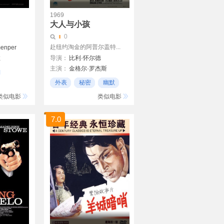
1969
大人与小孩
0
赴纽约淘金的阿普尔盖特...
menper
拉
导演：
比利·怀尔德
主演：
金格尔·罗杰斯
雷·米兰德
丽塔·约翰森
外表
秘密
幽默
类似电影
类似电影
7.0