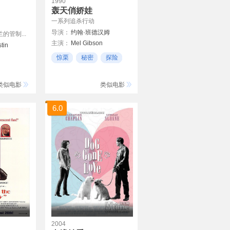
1990
轰天俏娇娃
一系列追杀行动
导演：
约翰·班德汉姆
的管制...
主演：
Mel Gibson
tin
Goldie Hawn
惊栗
秘密
探险
David Carradine
Bill Duke
类似电影
类似电影
6.0
2004