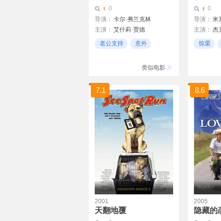
0
0
导演：
卡尔·弗兰克林
导演：
主演：
艾什莉·贾德
主演：
杰
摩根·弗里曼
玛利亚·施
老公支持
意外
惊栗
詹姆斯·卡维泽
珍妮·鲁纳
惊讶
风格化
类似电影
7.1
8.6
2001
2005
天翻地覆
隐藏的