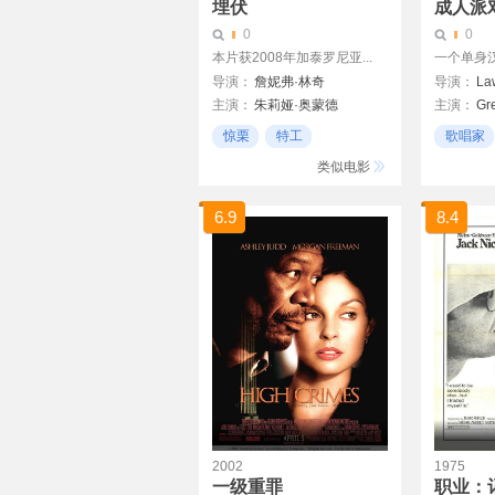
埋伏
成人派
0
0
本片获2008年加泰罗尼亚...
一个单身汉
导演：
詹妮弗·林奇
导演：
La
主演：
朱莉娅·奥蒙德
主演：
Gr
比尔·普尔曼
Pell James
AaronHill
惊栗
特工
歌唱家
Ryan Simpkins
KathrineN
出人意料
夫妻
类似电影
弗兰奇．斯狄沃特
Kent Harper
Josh Strait
6.9
8.4
Shannon Jardine
Gill Gayle
Cheri Oteri
2002
1975
一级重罪
职业：