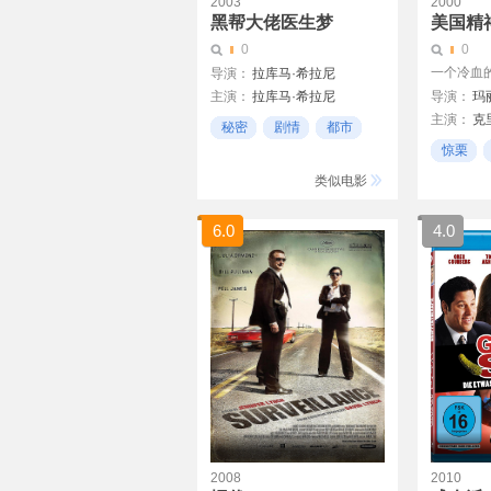
2003
2000
黑帮大佬医生梦
美国精
0
0
一个冷血
导演：
拉库马·希拉尼
主演：
拉库马·希拉尼
导演：
玛
主演：
克
桑杰·达特
格蕾丝·辛
秘密
剧情
都市
贾斯汀·塞
阿尔沙德·瓦尔斯
惊栗
乔什·卢卡
风格化
类似电影
6.0
4.0
2008
2010