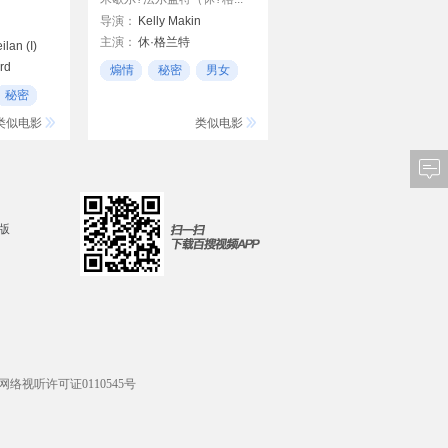
导演：
Kelly Makin
主演：
休·格兰特
ilan (I)
詹姆斯·肯恩
rd
煽情
秘密
男女
珍妮·特里普里霍恩
秘密
乔·维特雷利
类似电影
类似电影
d版
网络视听许可证0110545号