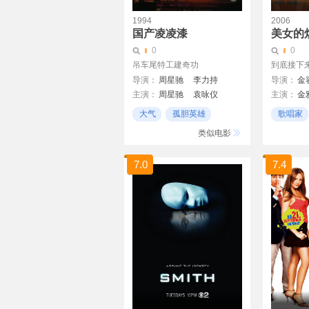
1994
2006
国产凌凌漆
美女的
0
0
吊车尾特工建奇功
到底接下来
导演：
周星驰
李力持
导演：
金
主演：
周星驰
袁咏仪
主演：
金
罗家英
郑祖
黄锦江
林玄植
大气
孤胆英雄
歌唱家
陈宝莲
李健仁
李力持
喜剧
歌手
类似电影
于荣光
7.0
7.4