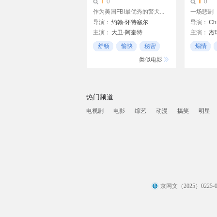
0
0
作为美国FBI最优秀的警犬...
一场悲剧
导演：
约翰·怀特塞尔
导演：
Chr
主演：
大卫·阿奎特
主演：
杰
迈克·克拉克·邓肯
露易丝·莫
舒畅
愉快
秘密
煽情
莱丝莉·比伯
布鲁诺·托
年代戏
类似电影
热门频道
电视剧
电影
综艺
动漫
搞笑
明星
京网文（2025）0225-