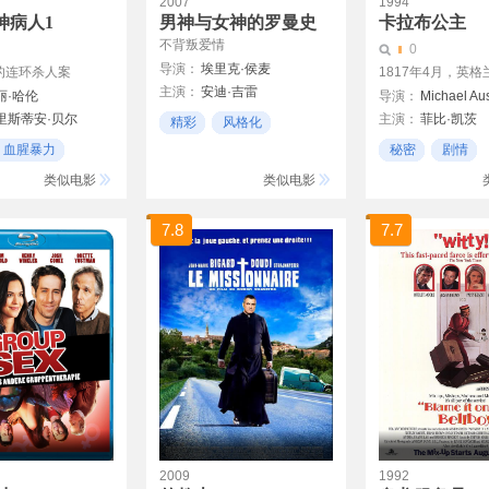
2007
1994
神病人1
男神与女神的罗曼史
卡拉布公主
不背叛爱情
0
导演：
埃里克·侯麦
的连环杀人案
1817年4月，英格兰
主演：
安迪·吉雷
Eric Rohmer
丽·哈伦
导演：
Michael Aus
西塞丽·卡塞儿
里斯蒂安·贝尔
主演：
菲比·凯茨
精彩
风格化
Serge Renko
洛克斯
Jim Broadbent
年代戏
血腥暴力
秘密
剧情
斯
Bill Sage
Wendy Hughes
又哭又笑
类似电影
类似电影
7.8
7.7
2009
1992