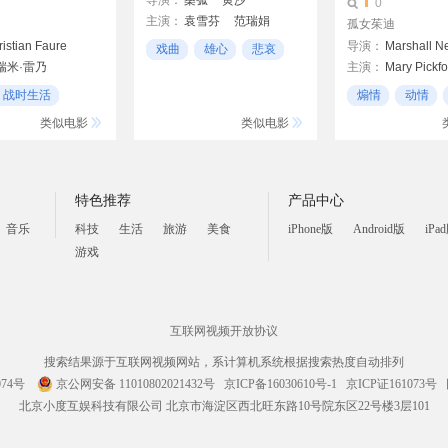
导演：
桑弧
黄沙
0
主演：
袁雪芬
范瑞娟
孤女茱迪
istian Faure
导演：
Marshall Ne
戏曲
雄心
悲哀
瑞米·雷乃
主演：
Mary Pickfo
诺特
战时生活
煽情
动情
德契尼
类似电影
类似电影
特色推荐
产品中心
音乐
科技
生活
旅游
美食
iPhone版
Android版
iPa
游戏
互联网视频开放协议
搜索结果源于互联网视频网站，系计算机系统根据搜索热度自动排列
074号
京公网安备 11010802021432号
京ICP备16030610号-1
京ICP证161073号
北京小度互娱科技有限公司 北京市海淀区西北旺东路10号院东区22号楼3层101