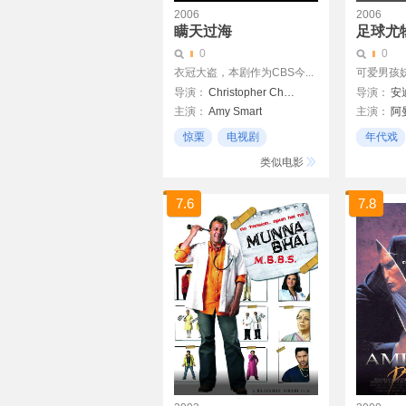
2006
2006
瞒天过海
足球尤
0
0
衣冠大盗，本剧作为CBS今...
可爱男孩
导演：
Christopher Chulack
导演：
安
主演：
Amy Smart
主演：
阿
Virginia Madsen
查宁·塔图
惊栗
电视剧
年代戏
Simon Baker
劳拉·莱姆
21世纪
医生
类似电影
罗伯特·霍
7.6
7.8
朱丽·哈基