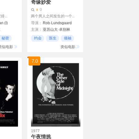
奇缘妙爱
0
...
两个男人之间发生的一个...
n (I)
导演：
Rob·Lundsgaard
尔
主演：
亚历山大·卓别林
林赛·斯隆
理查德·坎德
秘密
约会
医生
领袖
类似电影
类似电影
7.0
1977
午夜情挑