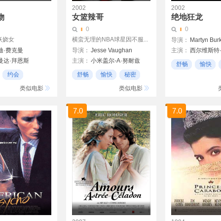
2002
2002
物
女篮辣哥
绝地狂龙
0
0
妖娆女
横蛮无理的NBA球星因不服...
导演：
Martyn Bur
迪·费克曼
导演：
Jesse Vaughan
主演：
西尔维斯特
曼达·拜恩斯
主演：
小米盖尔-A·努耐兹
玛德琳·斯托
舒畅
愉快
姆
薇薇卡·福克斯
安东尼·奎恩
雷欧
约会
舒畅
愉快
秘密
希
凯文·波拉克
类似电影
类似电影
夫曼
阿丽克丝·布莱肯瑞吉
7.0
7.0
提