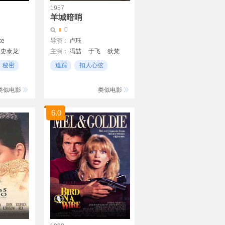
1957
羊城暗哨
0
ke
导演：
卢珏
·史泰龙
主演：
冯喆
于飞
狄梵
宏霞
凌云
夏天
韩涛
秘密
追踪
扣人心弦
·波瓦
杨蔚如
凌云
梁明
闹革命
类似电影
类似电影
6.0