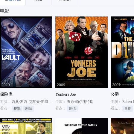
电影
2019
2009
2007
保险库
Yonkers Joe
公爵
主演：
西奥·罗西
克莱夫·斯坦登
萨米拉·威利
主演：
查兹·帕尔明特瑞
主演：
Robert 
看点：
看点：
看点：
犯罪
剧情
剧情
喜剧