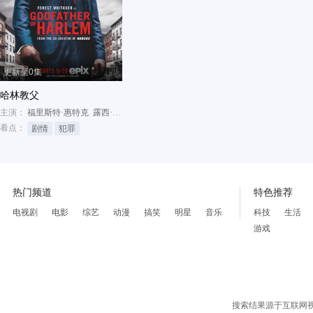
更新至0集
哈林教父
主演：
福里斯特·惠特克
露西·弗莱
奈杰尔·萨奇
看点：
剧情
犯罪
热门频道
特色推荐
电视剧
电影
综艺
动漫
搞笑
明星
音乐
科技
生活
游戏
搜索结果源于互联网