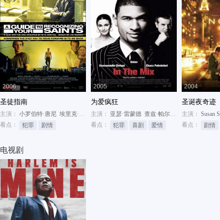
2006
2005
2004
圣徒指南
为爱疯狂
圣诞夜奇迹
主演：
小罗伯特·唐尼
埃里克·罗伯茨
主演：
查兹·帕尔明特瑞
亚瑟·雷蒙德
查兹·帕尔明特瑞
主演：
埃曼纽尔·
Susan S
看点：
看点：
看点：
犯罪
剧情
犯罪
喜剧
爱情
剧情
电视剧