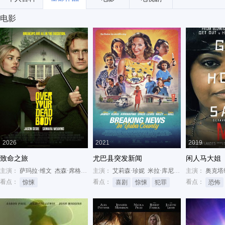
电影
2026
2021
2019
致命之旅
尤巴县突发新闻
闲人马大姐
主演：
萨玛拉·维文
杰森·席格尔
蒂莫西·奥利芬特
主演：
艾莉森·珍妮
米拉·库尼斯
奥卡菲娜
主演：
奥克塔
看点：
看点：
看点：
惊悚
喜剧
惊悚
犯罪
恐怖