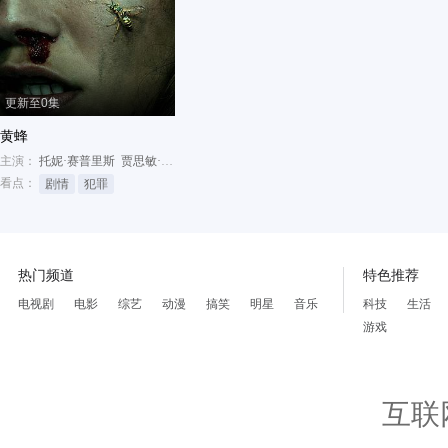
更新至0集
黄蜂
主演：
托妮·赛普里斯
贾思敏·萨沃伊·布朗
朱丽叶特·刘易斯
看点：
剧情
犯罪
热门频道
特色推荐
电视剧
电影
综艺
动漫
搞笑
明星
音乐
科技
生活
游戏
互联