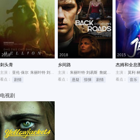
2018
2018
2015
刺头青
乡间路
杰姆和全息
主演：
亚伦·保尔
朱丽叶特·刘易斯
主演：
Jonny Mars
朱丽叶特·刘易斯
詹妮弗·莫里森
主演：
妮可拉·
莫利·
看点：
看点：
看点：
剧情
悬疑
惊悚
剧情
音乐
电视剧