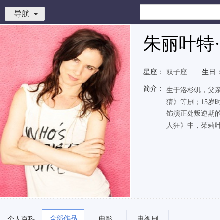
导航
朱丽叶特
星座：
双子座
生日
简介：
生于洛杉矶，父
猜》等剧；15岁
饰演正处叛逆期的
人狂》中，茱莉叶
全部作品
个人百科
电影
电视剧