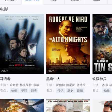
电影
2026
2025
2025
耳语者
黑道中人
铁驭神兵
主演：
哈米什·林克莱特
米歇尔·莫纳汉
主演：
罗伯特·德尼罗
罗伯特·德尼罗
黛博拉·梅辛
主演：
柯斯莫·贾维
杰米·
看点：
看点：
看点：
惊悚
犯罪
剧情
传记
历史
剧情
动作