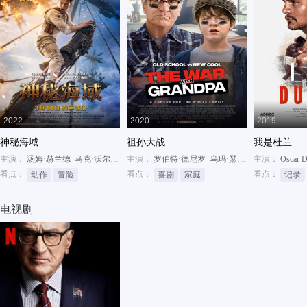
2022
2020
2019
神秘海域
祖孙大战
我是杜兰
主演：
汤姆·赫兰德
马克·沃尔伯格
主演：
安东尼奥·班德拉斯
罗伯特·德尼罗
乌玛·瑟曼
劳拉·马兰洛
主演：
Oscar D
看点：
看点：
看点：
动作
冒险
喜剧
家庭
记录
电视剧