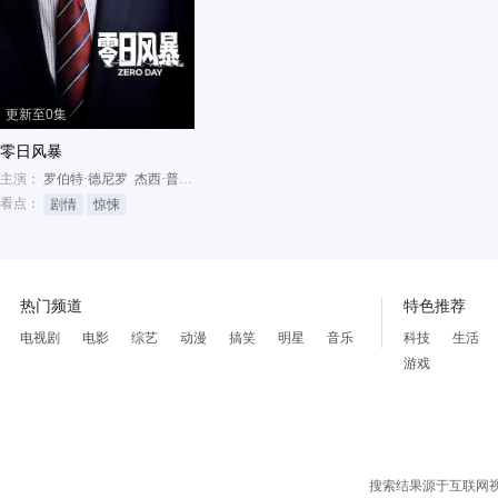
更新至0集
零日风暴
主演：
罗伯特·德尼罗
杰西·普莱蒙
丽兹·卡潘
看点：
剧情
惊悚
热门频道
特色推荐
电视剧
电影
综艺
动漫
搞笑
明星
音乐
科技
生活
游戏
搜索结果源于互联网