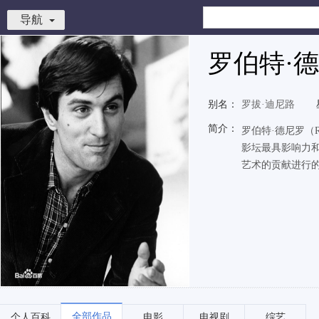
导航
罗伯特·
别名：
罗拔·迪尼路
简介：
罗伯特·德尼罗（R
影坛最具影响力
艺术的贡献进行
全部作品
个人百科
电影
电视剧
综艺