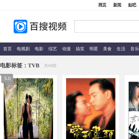
网页
新闻
贴吧
首页
电视剧
电影
综艺
动漫
搞笑
明星
美食
生活
音乐
电影标签：
TVB
共68部
5.0