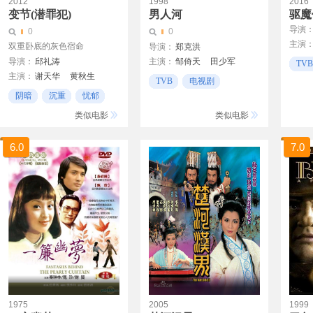
2012
1998
2016
变节(潜罪犯)
男人河
驱魔
导演
0
0
主演
双重卧底的灰色宿命
导演：
郑克洪
导演：
邱礼涛
主演：
邹倚天
田少军
TVB
主演：
谢天华
黄秋生
TVB
电视剧
吴镇宇
黄日华
陈法拉
阴暗
沉重
忧郁
香港
杜汶泽
徐子珊
苗侨伟
类似电影
类似电影
黄宗泽
6.0
7.0
1975
2005
1999