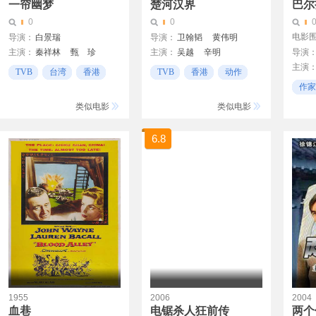
一帘幽梦
楚河汉界
巴尔
0
0
电影围
导演：
白景瑞
导演：
卫翰韬
黄伟明
主演：
秦祥林
甄 珍
主演：
吴越
辛明
导演
主演
谢 贤
陈玉莲
沈保平
付斌
卓希·
TVB
台湾
香港
TVB
香港
动作
让娜·
肖荣生
作家
芬妮·
TVB
类似电影
类似电影
Gert 
高夫莱
6.8
Katja 
玛丽安
塞吉奥
热拉尔
1955
2006
2004
血巷
电锯杀人狂前传
两个