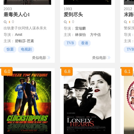
2003
1993
2012
最毒美人心1
爱到尽头
末路
0
0
出轨妻子伙同情人谋杀亲夫
警探
导演：
雷瑞麟
导演：
Amit
主演：
林保怡
方中信
导演
主演：
碧帕莎·芭素
主演
陈玉莲
TVB
香港
约翰·亚伯拉罕
张兆
惊栗
电视剧
TVB
古尔沙恩·格鲁维尔
TVB
香港
类似电影
类似电影
6.0
6.8
6.1