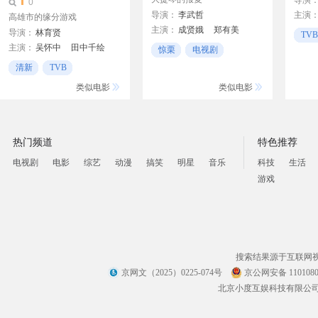
导演
0
导演：
李武哲
主演
高雄市的缘分游戏
主演：
成贤娥
郑有美
郭富
导演：
林育贤
TVB
Da-an Park
郑柔美
张卫
主演：
吴怀中
田中千绘
惊栗
电视剧
王嫔娜
陈智熙
崔智恩
周宇兴
TVB
清新
TVB
电视剧
类似电影
类似电影
热门频道
特色推荐
电视剧
电影
综艺
动漫
搞笑
明星
音乐
科技
生活
游戏
搜索结果源于互联网
京网文（2025）0225-074号
京公网安备 1101080
北京小度互娱科技有限公司 