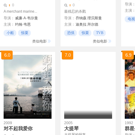
导演
0
0
主演
A merchant marine...
最残忍的杀戮
导演：
威廉·A·韦尔曼
导演：
乔纳森.理贝斯曼
电视
主演：
约翰·韦恩
主演：
迪奥拉.拜尔德
好笑
劳伦·白考尔
马修.波莫
小船
惊栗
恐惧
惊栗
TVB
电视剧
类似电影
类似电影
6.0
7.0
6.9
2009
2005
1992
对不起我爱你
大提琴
群星
大提琴的报复