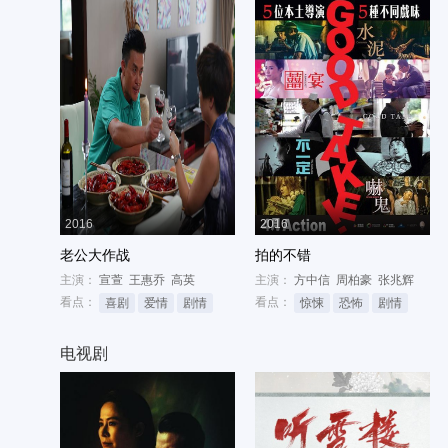
2016
2016
老公大作战
拍的不错
主演：
宣萱
王惠乔
高英
主演：
方中信
周柏豪
张兆辉
看点：
看点：
喜剧
爱情
剧情
惊悚
恐怖
剧情
电视剧