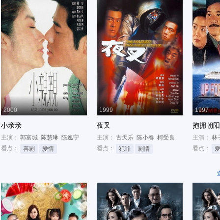
2000
1999
1997
小亲亲
夜叉
抱拥朝阳
主演：
郭富城
陈慧琳
陈逸宁
主演：
古天乐
陈小春
柯受良
主演：
林
看点：
看点：
看点：
喜剧
爱情
犯罪
剧情