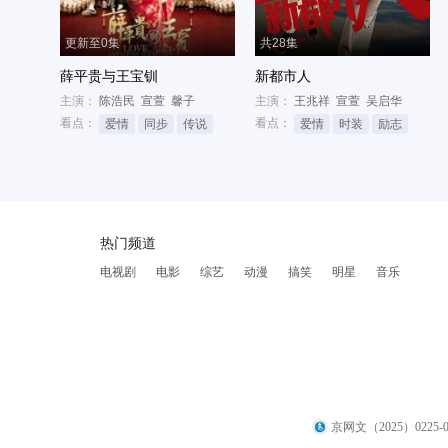
更新至0集
共28集
薛平贵与王宝钏
新都市人
主演：
陈浩民
宣萱
馨子
主演：
王兆祥
宣萱
吴启华
看点：
看点：
爱情
同步
传说
爱情
时装
励志
热门频道
电视剧
电影
综艺
动漫
搞笑
明星
音乐
京网文（2025）0225-