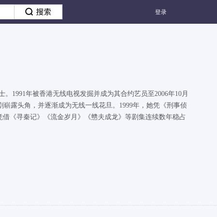
登录
程学学士。1991年被香港无线电视发掘并成为其合约艺员至2006年10月
崭露头角，并逐渐成为无线一线花旦。1999年，她凭《刑事侦
更是凭借《寻秦记》《流金岁月》《戆夫成龙》等剧集连续数年稳占