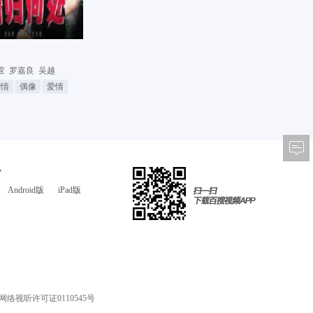
萱
罗嘉良
吴越
剧情
偶像
爱情
心
Android版
iPad版
网络视听许可证0110545号