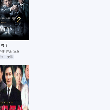
 粤语
侨伟
陈豪
宣萱
悬疑
犯罪