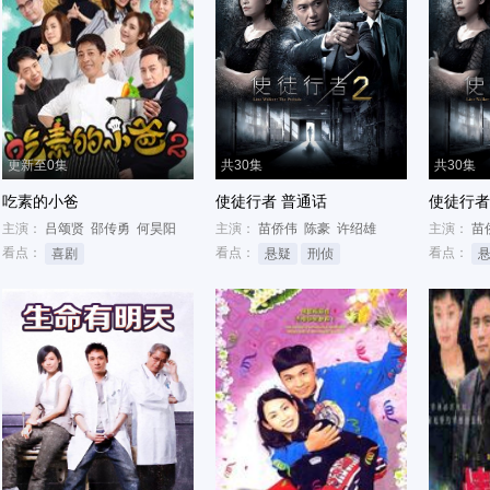
更新至0集
共30集
共30集
吃素的小爸
使徒行者 普通话
使徒行者
主演：
吕颂贤
邵传勇
何昊阳
主演：
苗侨伟
陈豪
许绍雄
主演：
苗
看点：
看点：
看点：
喜剧
悬疑
刑侦