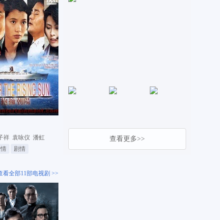
子祥
袁咏仪
潘虹
查看更多>>
爱情
剧情
查看全部11部电视剧 >>