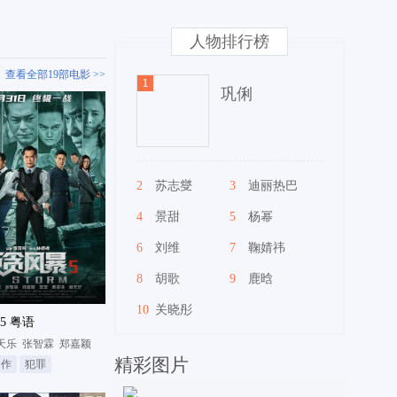
人物排行榜
查看全部19部电影 >>
巩俐
2
苏志燮
3
迪丽热巴
4
景甜
5
杨幂
6
刘维
7
鞠婧祎
8
胡歌
9
鹿晗
10
关晓彤
5 粤语
天乐
张智霖
郑嘉颖
精彩图片
动作
犯罪