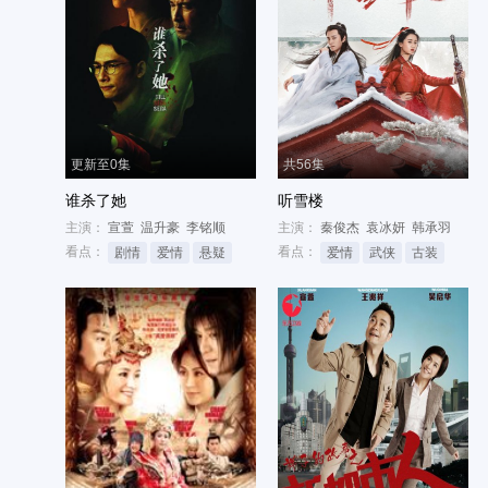
更新至0集
共56集
谁杀了她
听雪楼
主演：
宣萱
温升豪
李铭顺
主演：
秦俊杰
袁冰妍
韩承羽
看点：
看点：
剧情
爱情
悬疑
爱情
武侠
古装