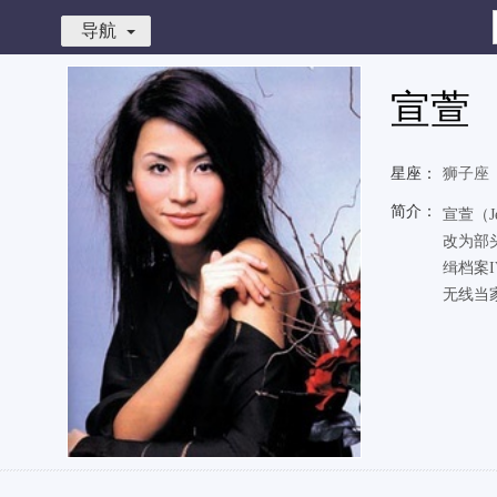
导航
宣萱
星座：
狮子座
简介：
宣萱（J
改为部
缉档案
无线当家