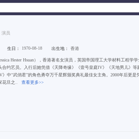
演员
1970-08-18
生日：
出生地：
香港
essica Hester Hsuan），香港著名女演员，英国帝国理工大学材料工
头合约艺员。入行后她凭借《天降奇缘》《壹号皇庭IV》《天地男儿》等剧
IV》中“武俏君”的角色勇夺万千星辉颁奖典礼最佳女主角。2000年后
花旦之..
查看更多>>