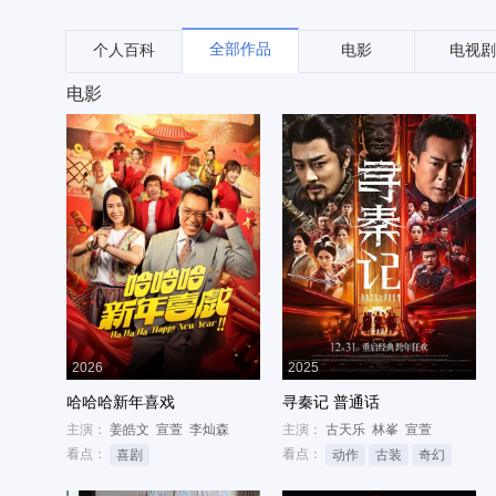
全部作品
个人百科
电影
电视剧
电影
2026
2025
哈哈哈新年喜戏
寻秦记 普通话
主演：
姜皓文
宣萱
李灿森
主演：
古天乐
林峯
宣萱
看点：
看点：
喜剧
动作
古装
奇幻