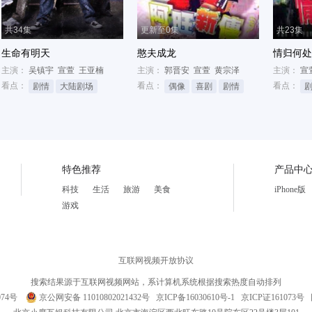
共34集
更新至0集
共23集
生命有明天
憨夫成龙
情归何处
主演：
吴镇宇
宣萱
王亚楠
主演：
郭晋安
宣萱
黄宗泽
主演：
宣
看点：
看点：
看点：
剧情
大陆剧场
偶像
喜剧
剧情
特色推荐
产品中
科技
生活
旅游
美食
iPhone版
游戏
互联网视频开放协议
搜索结果源于互联网视频网站，系计算机系统根据搜索热度自动排列
074号
京公网安备 11010802021432号
京ICP备16030610号-1
京ICP证161073号