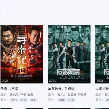
2025
2021
2021
寻秦记 粤语
反贪风暴5 普通话
反贪风暴
主演：
古天乐
林峯
宣萱
主演：
古天乐
张智霖
郑嘉颖
主演：
古
看点：
看点：
看点：
动作
古装
奇幻
动作
犯罪