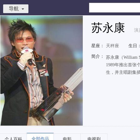
导航
苏永康
演
星座：
天秤座
生日
简介：
苏永康（Willi
1989年推出首
生，并主唱剧集
全部作品
个人百科
电影
电视剧