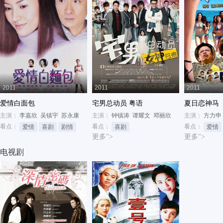
2011
2011
2011
爱情白面包
宅男总动员 粤语
夏日恋神马
主演：
李嘉欣
吴镇宇
苏永康
主演：
钟镇涛
谭耀文
邓丽欣
主演：
方力申
看点：
看点：
看点：
爱情
喜剧
剧情
喜剧
爱情
更多">
更多">
电视剧