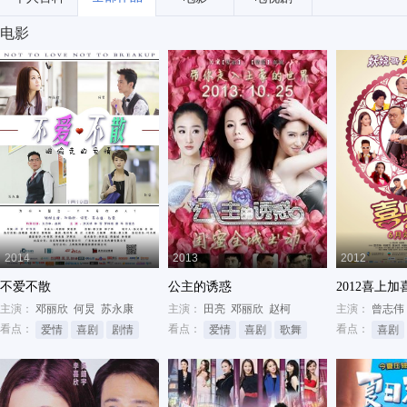
电影
2014
2013
2012
不爱不散
公主的诱惑
2012喜上加
主演：
邓丽欣
何炅
苏永康
主演：
田亮
邓丽欣
赵柯
主演：
曾志伟
看点：
看点：
看点：
爱情
喜剧
剧情
爱情
喜剧
歌舞
喜剧