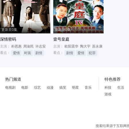
更新至0集
更新至0集
深情密码
壹号皇庭
主演：
朴恩惠
周渝民
许志安
主演：
欧阳震华
陶大宇
苏永康
看点：
看点：
爱情
时装
剧情
剧情
爱情
犯罪
热门频道
特色推荐
电视剧
电影
综艺
动漫
搞笑
明星
音乐
科技
生活
游戏
搜索结果源于互联网