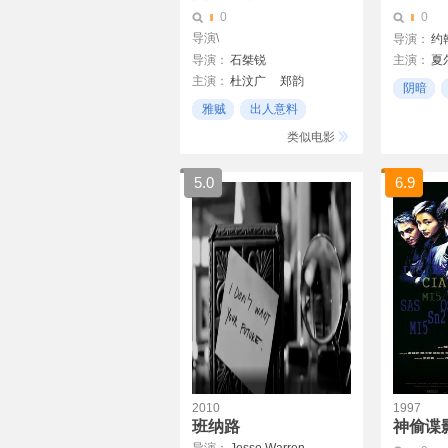
0
0
导演\
导演：
约
导演：
石桀锐
主演：
夏
主演：
杜汶广
郑韵
海蒂·拉玛
阴暗
雅贼
出人意料
个人观看
类似电影
5.0
6.9
2010
1997
班纳路
神偷谍