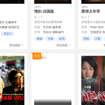
1975
2001
情妇 法国版
爱得太辛苦
0
0
混混与妓女的爱情故事
讲述通天大盗杰克
维尔·丘赫莱伊
凯琳娜·瑞尼科瓦
导演：
巴贝特·施罗德
导演：
Peter Sehr
主演：
杰拉尔·德帕迪约
主演：
艾德里安·
Amaliya Mordvinova
男孩子
布鲁·欧吉尔
米谢拉·康琳
雅贼
强暴
剧情
阴暗
沉重
夏洛特·阿雅娜
类似电影
类似电影
乔恩·塞达
帕姆·
伊丽莎白·瑞根
6.0