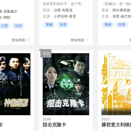
在哈里的旁白中，这个带...
《捉贼记》是一部由希
导演：
沙恩·布莱克
导演：
翰·克隆威尔
主演：
小罗伯特·唐尼
主演：
加里·格兰
尔·博耶
方·基默
米歇尔·莫娜汉
格蕾丝·凯利
茜瑞·格丽
雅贼
惊栗
雅贼
惊栗
沉重
忧郁
柯宾·伯恩森
洁茜·罗伊丝·兰迪斯
21世纪
风格化
达什·米霍克
布丽吉特·奥贝尔
类似电影
类似电影
洛克蒙·邓巴
4.0
2008
2013
影
阻击克隆卡
爆窃意大利续集(