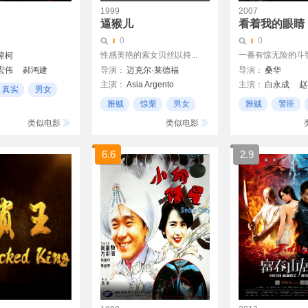
1999
2007
逼猴儿
看着我的眼睛
0
0
性感美艳的索女贝丝以持...
一番有惊无险的斗智斗
樟柯
宏伟
郝鸿建
导演：
迈克尔·莱德福
导演：
桑华
主演：
Asia Argento
主演：
白永成
赵
真实
男女
Jared Harris
王诗蒙
李东霖
雅贼
惊栗
男女
雅贼
警匪
Jonathan Rhys-Meyers
类似电影
类似电影
6.6
2.9