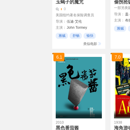
玉蝎子的魔咒
偷拐抢
一部另类
0
导演：
盖
美国纽约著名保险调查员
主演：
布
导演：
伍迪·艾伦
主演：
John Tormey
雅贼
杰森·斯坦
伍迪·艾伦
海伦·亨特
风格化
雅贼
舒畅
愉快
丹尼斯·法
查理兹·塞隆
类似电影
维尼·琼斯
丹·艾克罗伊德
拉德·舍博
伊丽莎白·伯克利
6.1
7.0
阿兰·福德
2010
1938
黑色番茄酱
海角游