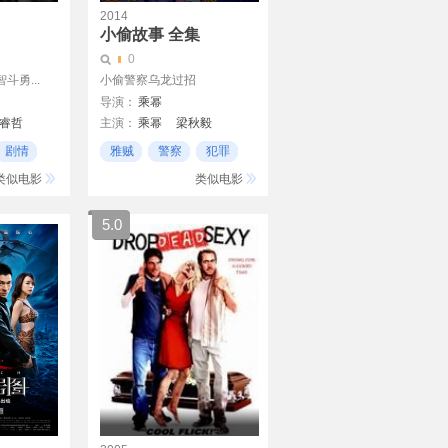
2014
小偷故事 全集
0
勇...
小偷警察乌龙过招
导演：
乘幂
睿哲
主演：
乘幂
梁秋毅
关心
剧情
雅贼
警察
犯罪
类似电影
类似电影
5.0