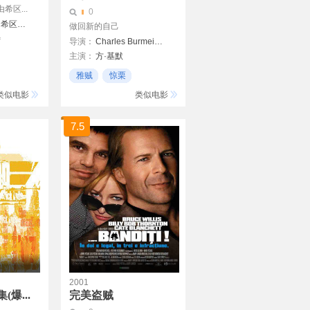
区...
0
阿尔弗雷德·希区柯克
做回新的自己
特
导演：
Charles Burmeister
主演：
方·基默
玛格·海根柏格
雅贼
惊栗
维尔摩·瓦尔德拉玛
21世纪
类似电影
类似电影
7.5
2001
爆...
完美盗贼