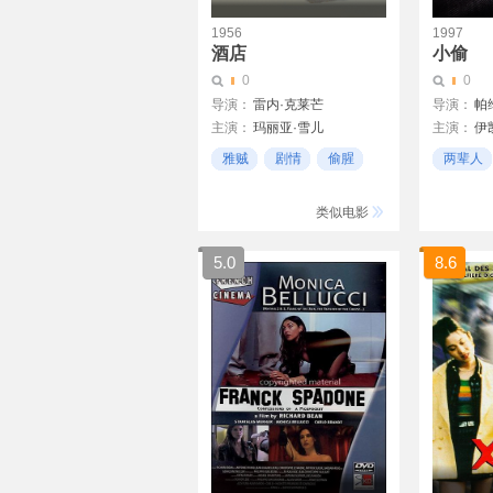
1956
1997
酒店
小偷
0
0
导演：
雷内·克莱芒
导演：
帕
主演：
玛丽亚·雪儿
主演：
伊
弗兰索斯·皮埃尔
米莎
雅贼
剧情
偷腥
两辈人
Jany Holt
孩子
类似电影
5.0
8.6