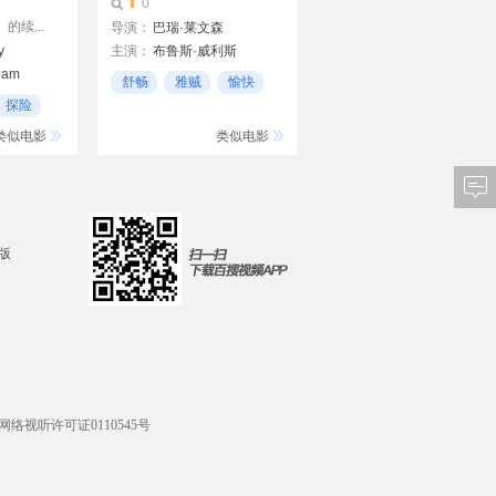
0
续...
导演：
巴瑞·莱文森
y
主演：
布鲁斯·威利斯
ham
比利·鲍伯·松顿
舒畅
雅贼
愉快
凯特·布兰切特
探险
类似电影
类似电影
d版
网络视听许可证0110545号