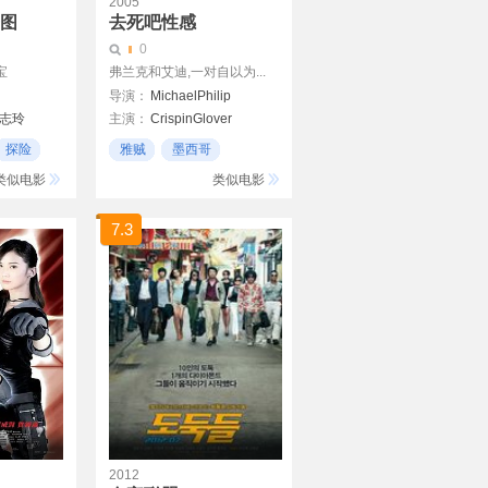
2005
居图
去死吧性感
0
宝
弗兰克和艾迪,一对自以为...
导演：
MichaelPhilip
志玲
主演：
CrispinGlover
JasonLee
AmberHeard
探险
雅贼
墨西哥
黑色幽默
类似电影
类似电影
张光北
7.3
2012