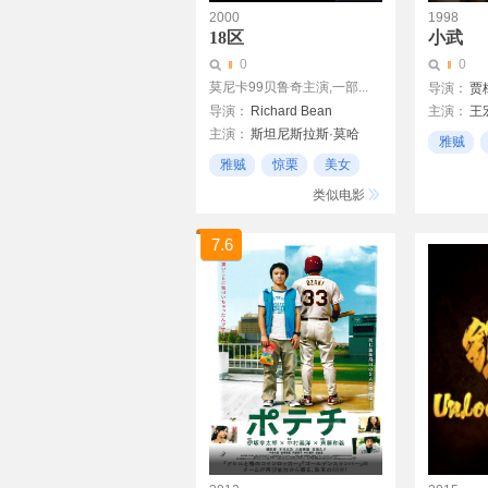
2000
1998
18区
小武
0
0
莫尼卡99贝鲁奇主演,一部...
导演：
贾
导演：
Richard Bean
主演：
王
主演：
斯坦尼斯拉斯·莫哈
左雯璐
雅贼
莫妮卡·贝鲁奇
雅贼
惊栗
美女
Carlo Brandt
类似电影
7.6