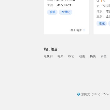
导演：
Jesse Warren
0
主演：
Mark Gantt
为了洗脱罪
瓦内萨·马赛尔
导演：
陈
雅贼
21世纪
罗伯特·福斯特
主演：
金
粗犷
杨采妮
雅贼
类似电影
热门频道
电视剧
电影
综艺
动漫
搞笑
明星
京网文（2025）0225-