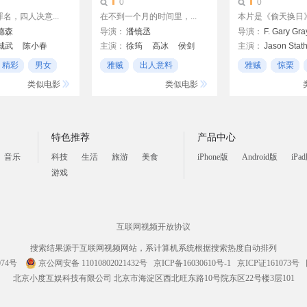
0
0
名，四人决意...
在不到一个月的时间里，...
本片是《偷天换日》的
德森
导演：
潘镜丞
导演：
F. Gary Gra
城武
陈小春
主演：
徐筠
高冰
侯剑
主演：
Jason Stat
李绮虹
曹苑
Charlize Theron
精彩
男女
雅贼
出人意料
雅贼
惊栗
Mark Wahlberg
剧情
类似电影
类似电影
特色推荐
产品中心
音乐
科技
生活
旅游
美食
iPhone版
Android版
iPa
游戏
互联网视频开放协议
搜索结果源于互联网视频网站，系计算机系统根据搜索热度自动排列
074号
京公网安备 11010802021432号
京ICP备16030610号-1
京ICP证161073号
北京小度互娱科技有限公司 北京市海淀区西北旺东路10号院东区22号楼3层101