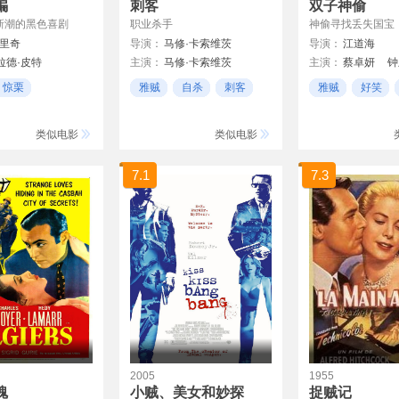
骗
刺客
双子神偷
新潮的黑色喜剧
职业杀手
神偷寻找丢失国宝
·里奇
导演：
马修·卡索维茨
导演：
江道海
拉德·皮特
主演：
马修·卡索维茨
主演：
蔡卓妍
钟
本尼西奥·德尔·托罗
米歇尔·塞罗
吴京
洪金宝
元
惊栗
雅贼
自杀
刺客
雅贼
好笑
森
张茜
里纳
类似电影
类似电影
德兹加
7.1
7.3
连尼·詹姆斯
2005
1955
魂
小贼、美女和妙探
捉贼记