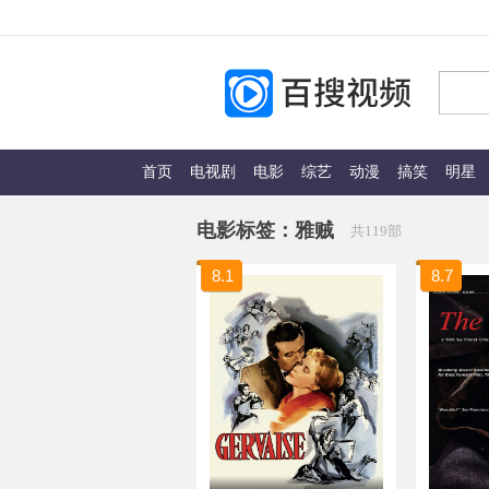
首页
电视剧
电影
综艺
动漫
搞笑
明星
电影标签：
雅贼
共119部
8.1
8.7