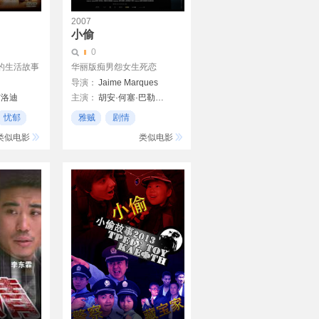
2007
小偷
0
的生活故事
华丽版痴男怨女生死恋
导演：
Jaime Marques
布洛迪
主演：
胡安·何塞·巴勒斯塔
玛利亚·瓦沃德
忧郁
雅贼
剧情
文艺青年
类似电影
类似电影
格里尔