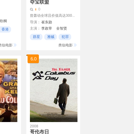
夺宝联盟
0
曾轰动全球且价值高达300...
欣桐
导演：
崔东勋
华
主演：
李政宰
全智贤
香港
金允石
申河均
金秀贤
群星
雅贼
犯罪
曾国祥
李心洁
任达华
类似电影
类似电影
吴达洙
金海淑
金惠秀
6.0
2008
哥伦布日