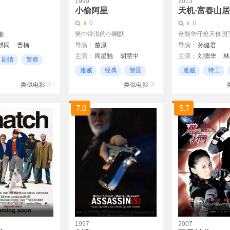
1990
2013
小偷阿星
天机·富春山
0
0
笑中带泪的小幽默
全能华仔抢天价国
潮
麒同
曹楠
导演：
楚原
导演：
孙健君
主演：
周星驰
胡慧中
主演：
刘德华
林
剧情
警察
方中信
陈观泰
曾江
佟大为
张静初
雅贼
经典
警匪
雅贼
特工
斯琴高娃
王曼妮
类似电影
类似电影
奥马尔·本·哈依德
爱新觉罗·启星
7.0
5.7
1997
2007