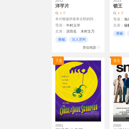
2012
2015
洋芋片
锁王
0
0
本片根据伊坂幸太郎的同...
导演：
海
导演：
中村义洋
主演：
穆
主演：
滨田岳
木村文乃
雅贼
大森南朋
石田惠理
雅贼
出人意料
中林大树
松冈茉优
剧情
类似电影
7.6
8.5
2001
2000