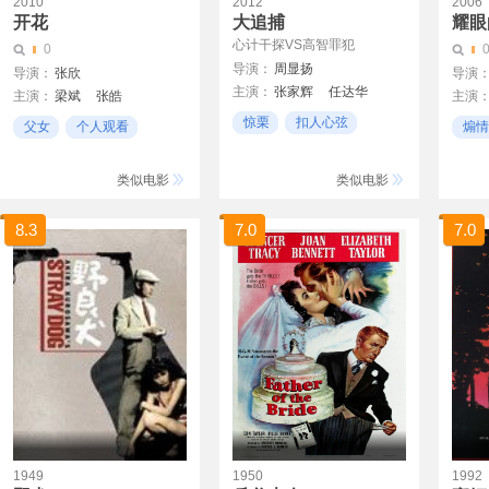
2010
2012
2006
开花
大追捕
耀眼
心计干探VS高智罪犯
0
导演：
周显扬
导演：
张欣
导演
主演：
张家辉
任达华
主演：
梁斌
张皓
主演
文咏珊
谢安琪
王敏德
惊栗
扣人心弦
父女
个人观看
煽情
警匪
励志
类似电影
类似电影
8.3
7.0
7.0
1949
1950
1992