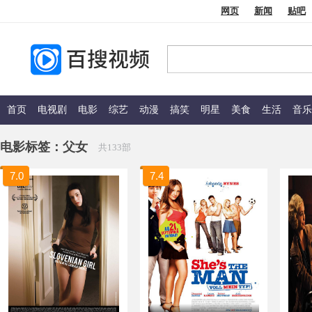
网页
新闻
贴吧
首页
电视剧
电影
综艺
动漫
搞笑
明星
美食
生活
音乐
电影标签：
父女
共133部
7.0
7.4