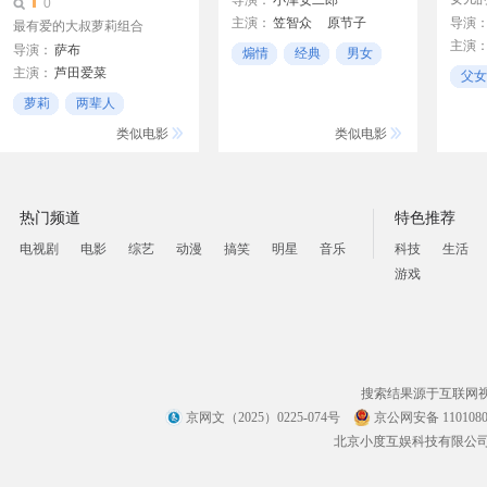
导演：
小津安二郎
0
主演：
笠智众
原节子
导演
最有爱的大叔萝莉组合
主演
杉村春子
月丘梦路
导演：
萨布
煽情
经典
男女
宇佐美淳
主演：
芦田爱菜
父女
松山研一
池胁千鹤
萝莉
两辈人
喜剧
类似电影
类似电影
热门频道
特色推荐
电视剧
电影
综艺
动漫
搞笑
明星
音乐
科技
生活
游戏
搜索结果源于互联网
京网文（2025）0225-074号
京公网安备 1101080
北京小度互娱科技有限公司 