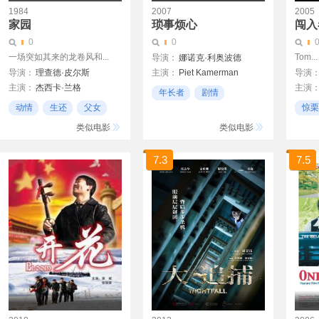
1984
2007
2005
家园
琐事烦心
闯入
0
0
一场突如其来的龙卷风和...
Tom...
导演：
娜诺克·利奥波德
导演：
理查德·皮尔斯
主演：
Piet Kamerman
导演
主演：
杰西卡·兰格
主演
简·德克莱尔
年长者
剧情
山姆·夏普德
肯·德
Catherine ten Bruggencate
动情
生还
父女
惊栗
父女
威尔福德·布利姆雷
类似电影
类似电影
马特·克拉克
7.3
7.5