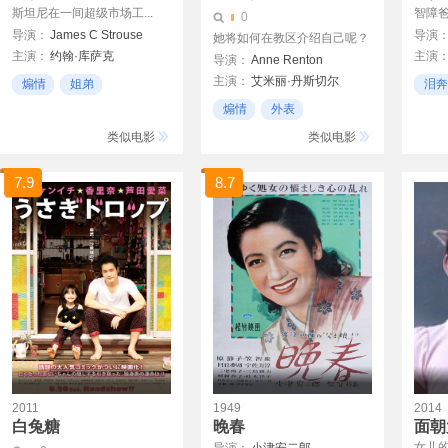
斯坦尼在一间超级市场工...
智障
0
导演：
James C Strouse
导演
她将如何在教区介绍自己呢？
主演：
约翰·库萨克
主演
导演：
Anne Renton
Shélan O'Keefe
达科塔
主演：
艾米丽·丹斯切尔
煽情
姐弟
泪奔
Gracie Bednarczyk
黛安娜
凯瑟琳·特纳
杰森·雷特
家人去世
温馨
煽情
外表
亚历桑德罗·尼沃拉
米歇尔
21世纪
类似电影
类似电影
理查德
7.9
8.7
2011
1949
2014
白兔糖
晚春
面朝
女儿