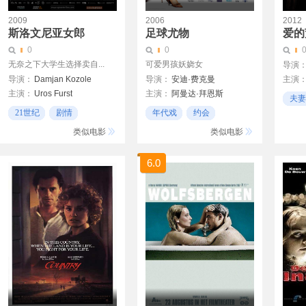
2009
2006
2012
斯洛文尼亚女郎
足球尤物
爱的
0
0
无奈之下大学生选择卖自...
可爱男孩妖娆女
导演
导演：
Damjan Kozole
导演：
安迪·费克曼
主演
主演：
Uros Furst
主演：
阿曼达·拜恩斯
Didie
夫妻
Marusa Kink
查宁·塔图姆
Mathi
21世纪
剧情
年代戏
约会
Nina Ivanisin
劳拉·莱姆希
凯瑟琳
学生
医生
类似电影
类似电影
罗伯特·霍夫曼
阿丽克丝·布莱肯瑞吉
6.0
朱丽·哈基提