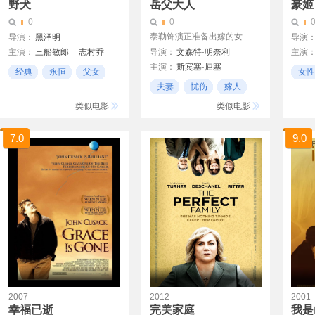
野犬
岳父大人
豪姬
0
0
泰勒饰演正准备出嫁的女...
导演：
黑泽明
导演
主演：
三船敏郎
志村乔
导演：
文森特·明奈利
主演
主演：
斯宾塞·屈塞
淡路惠子
三好荣子
宫泽
经典
永恒
父女
女性
琼·贝内特
夫妻
忧伤
嫁人
父女
伊丽莎白·泰勒
唐·泰勒
类似电影
类似电影
7.0
9.0
2007
2012
2001
幸福已逝
完美家庭
我是