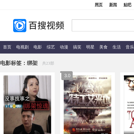
网页
新闻
贴吧
首页
电视剧
电影
综艺
动漫
搞笑
明星
美食
生活
音乐
电影标签：
绑架
共23部
3.0