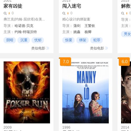
2001
2015
2015
家有凶徒
闯入迷宅
解救
0
0
弗兰克(约翰·屈伏塔)在美...
精心设计的绑架案
导演
导演：
哈诺德·贝克
导演：
蒲剑
王繁钦
主演
主演：
约翰·特瑞沃特
主演：
姚鑫
杨卿
男女
泰瑞·波罗
麦特·奥利瑞
谢其均
晁坤
阴暗
沉重
忧郁
惊栗
绑架
犯罪
Ruben Santiago Hudson
类似电影
类似电影
苏珊·弗洛伊德
安捷利卡·托仑
7.0
6.0
史蒂夫·布西密
文斯·沃恩
马特·欧莱瑞
JamesLashly
RebeccaTilney
2009
1996
2014