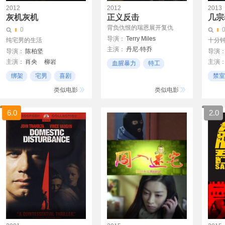
2012
2012
2013
灰机灰机
正义反击
几宗
背负仇恨的瑞恩展开复仇
0
导演：
Terry Miles
纯宅男的生活
十分
主演：
丹尼·特乔
导演：
陈柏坚
导演
赛琳达·斯万
主演：
肖央
柳岩
主演
血腥暴力
特工
王梓清
韦玮
徐靓靓
暴力
绑架
宅男
喜剧
禁室
法茹克·帕尔哈提
封闭
类似电影
类似电影
6.0
2.0