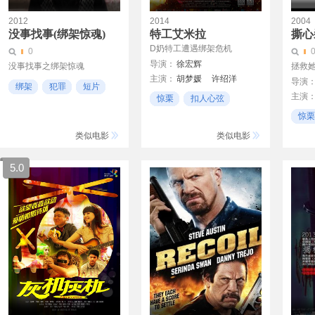
2012
2014
2004
没事找事(绑架惊魂)
特工艾米拉
撕心
D奶特工遭遇绑架危机
0
导演：
徐宏辉
没事找事之绑架惊魂
拯救
主演：
胡梦媛
许绍洋
导演
绑架
犯罪
短片
连凯
秦沛
梁家仁
主演
惊栗
扣人心弦
邹兆龙
安圣浩
戴尔·
追踪
惊栗
理查德
类似电影
类似电影
迈克尔
马库斯
5.0
安德里
Lara 
Julia