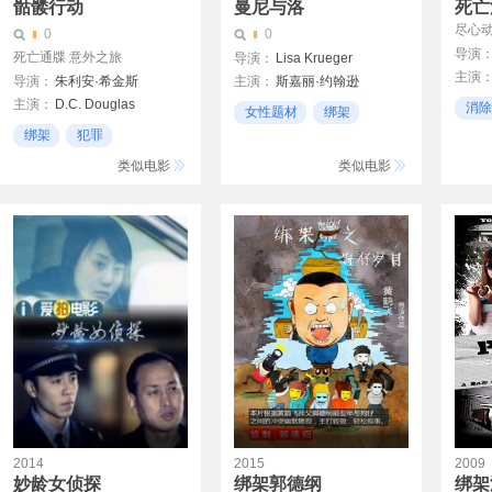
骷髅行动
曼尼与洛
死亡
尽心
0
0
导演
死亡通牒 意外之旅
导演：
Lisa Krueger
主演
导演：
朱利安·希金斯
主演：
斯嘉丽·约翰逊
Anita
主演：
D.C. Douglas
阿莱卡萨·帕拉迪诺
消除
女性题材
绑架
Naijin
杰米·华兹
卡莉·尼特
梅兰尼·斯洛安
恐惧
绑架
犯罪
剧情
罗伯特·索恩
Novella Nelson
男生聚会
类似电影
类似电影
保罗·盖尔福勒
格伦·菲茨杰拉德
Cameron Boyd
瓦内莎·约翰逊
玛丽·凯·普莱斯
2014
2015
2009
妙龄女侦探
绑架郭德纲
绑架