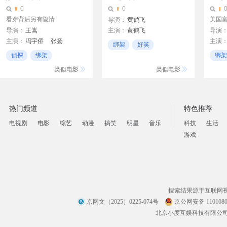
0
0
看穿背后另有隐情
美国
导演：
黄鹤飞
导演：
王嵩
主演：
黄鹤飞
导演
主演：
冯宇侨
张扬
主演
绑架
好笑
金妮·
侦探
绑架
绑架
无厘头
私人侦探
男生
类似电影
类似电影
热门频道
特色推荐
电视剧
电影
综艺
动漫
搞笑
明星
音乐
科技
生活
游戏
搜索结果源于互联网
京网文（2025）0225-074号
京公网安备 1101080
北京小度互娱科技有限公司 