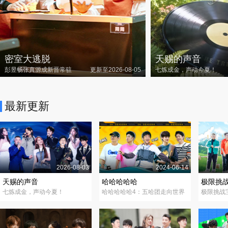
密室大逃脱
天赐的声音
彭昱畅张真源成新晋常驻
更新至2026-08-05
七炼成金，声动今夏！
最新更新
2026-08-03
2024-06-14
天赐的声音
哈哈哈哈哈
极限挑
七炼成金，声动今夏！
哈哈哈哈哈4：五哈团走向世界