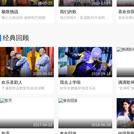
2018-07-15
2023-12-27
极限挑战
我们的歌
喜欢你
暖心之旅启程 迪丽热巴致敬
我们的歌5：盲选配对共创经典歌曲
经典回顾
2020-05-03
2016-09-18
欢乐喜剧人
我去上学啦
偶滴歌
于谦助阵孟鹤堂惊喜送绿帽
转学生燃爆草地音乐会
“女神经”
2017-04-22
2018-06-28
歌手
食在囧途
中国新