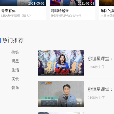
2021-05-02
2021-01-08
青春有你
嗨唱转起来
乐队的
LISA绝美演绎《情人》
伊能静现场告白大张伟
木马老牌
热门推荐
搞笑
秒懂星课堂：
明星
9706热力值
生活
03:08
美食
音乐
秒懂星课堂：
9108热力值
04:51