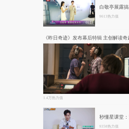
白敬亭展露搞
9613热力值
01:14
1.4万热力值
秒懂星课堂：
9358热力值