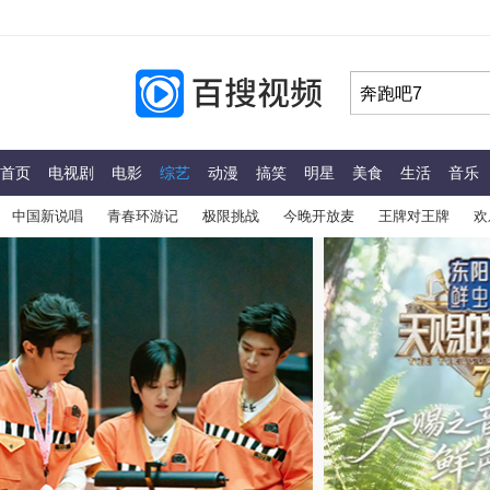
首页
电视剧
电影
综艺
动漫
搞笑
明星
美食
生活
音乐
中国新说唱
青春环游记
极限挑战
今晚开放麦
王牌对王牌
欢