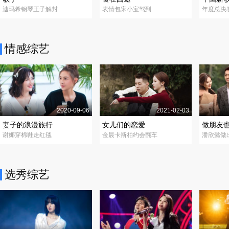
迪玛希钢琴王子解封
表情包宋小宝驾到
年度总决
情感综艺
2020-09-06
2021-02-03
妻子的浪漫旅行
女儿们的恋爱
做朋友
谢娜穿棉鞋走红毯
金晨卡斯柏约会翻车
潘欣懿做
选秀综艺