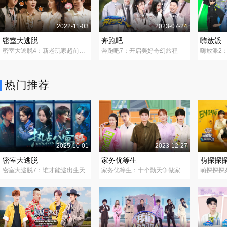
2022-11-03
2023-07-24
密室大逃脱
奔跑吧
嗨放派
密室大逃脱4：新老玩家超前聚会
奔跑吧7：开启美好奇幻旅程
嗨放派2
热门推荐
2025-10-01
2023-12-27
密室大逃脱
家务优等生
萌探探
密室大逃脱7：谁才能逃出生天
家务优等生：十个勤天争做家务之星