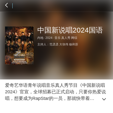
中国新说唱2024国语
内地
·
2024
·
音乐 真人秀 网综
主持人：
范丞丞
大张伟
杨和苏
爱奇艺华语青年说唱音乐真人秀节目《中国新说唱
2024》官宣，全球招募已正式启动，只要你热爱说
唱，想要成为RapStar的一员，那就快带着你的作品
来报名，也许你就是那颗2024 NewStar，期待下一
个夏天与你相遇。