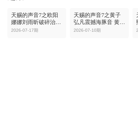
天赐的声音7之欧阳
天赐的声音7之黄子
娜娜刘雨昕破碎治愈
弘凡震撼海豚音 黄霄
黄霄雲刘端端撕心咧
雲刘宇绝美戏腔
2026-07-17期
2026-07-10期
吼