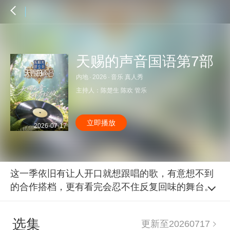
天赐的声音国语第7部
内地
·
2026
·
音乐 真人秀
主持人：
陈楚生
陈欢
管乐
立即播放
2026-07-17
这一季依旧有让人开口就想跟唱的歌，有意想不到
的合作搭档，更有看完会忍不住反复回味的舞台。
选集
更新至20260717