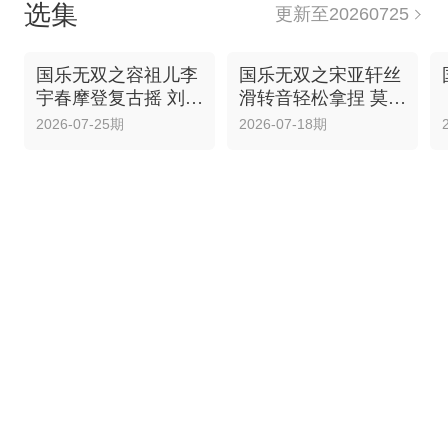
选集
更新至20260725
影卫星频道播出。
国乐无双之容祖儿李
国乐无双之宋亚轩丝
宇春摩登复古摇 刘宇
滑转音轻松拿捏 莫文
水舞台唱跳<爱的主
蔚李宇春花式讲冷笑
2026-07-25期
2026-07-18期
打歌>
话