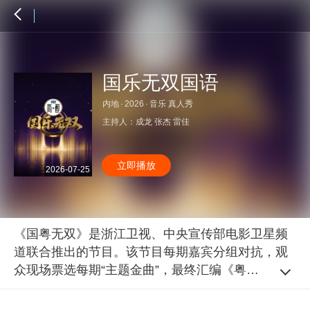
国乐无双国语
内地
·
2026
·
音乐 真人秀
主持人：
成龙
张杰
雷佳
立即播放
2026-07-25
《国粤无双》是浙江卫视、中央宣传部电影卫星频
道联合推出的节目。该节目每期嘉宾分组对抗，观
众现场票选每期“主题金曲”，最终汇编《粤无双》实
体专辑，并直通国家级文艺舞台。节目计划于2026
年第二季度周六黄金档在浙江卫视、中央宣传部电