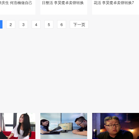
豪庆生 何浩楠做自己
日整活 李昊鹭卓卖饼转换
花活 李昊鹭卓卖饼转换7
方
7种情绪
种情绪
2
3
4
5
6
下一页