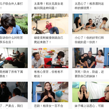
儿子联合外人暴打
太羞辱！初次见面女老
太恶心了！相亲遇到这
！
板问我这种问题！
样的猥琐男！
告诉你什么叫吃苦
碰瓷党刚被撞倒就自己
小心了！你的好哥们和
享乐在后！
爬起来跑了！
你媳妇是一伙的！
竟然睡了所有下属
爸爸心里苦，但爸爸不
哭死！防火，防盗，还
朋友！
敢说！
要防自己的妹妹！
了，严肃点，我们
悲剧！相亲女一言不合
妹子嘴上说恶心，可眼