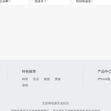
社会啊！
就泼水！
睛却很诚实~
特色推荐
产品中
科技
生活
旅游
美食
iPhone版
游戏
互联网视频开放协议
搜索结果源于互联网视频网站，系计算机系统根据搜索热度自动排列