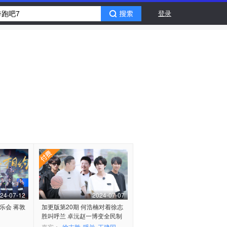
登录
24-07-12
2024-07-07
乐会 蒋敦
加更版第20期 何浩楠对着徐志
胜叫呼兰 卓沅赵一博变全民制
作人
嘉宾：
徐志胜
呼兰
王建国