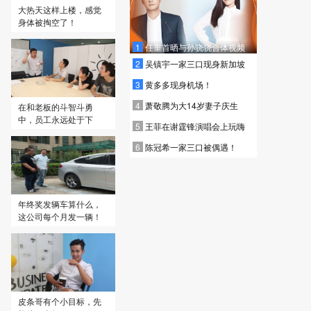
大热天这样上楼，感觉
身体被掏空了！
1
任重首晒与孙骁骁合体视频
2
吴镇宇一家三口现身新加坡
3
黄多多现身机场！
4
萧敬腾为大14岁妻子庆生
在和老板的斗智斗勇
中，员工永远处于下
5
王菲在谢霆锋演唱会上玩嗨
风！
6
陈冠希一家三口被偶遇！
年终奖发辆车算什么，
这公司每个月发一辆！
皮条哥有个小目标，先