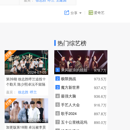
爱奇艺
分享
热门综艺榜
1
乘风破浪的姐姐
978.7万
2024-07-05
2
极限挑战
第39期 徐志胜呼兰追投十
973.5万
个勤天 陈少熙卓沅不留隔
3
魔方新世界
937.4万
夜仇
嘉宾：
徐志胜
呼兰
4
最强大脑
936.6万
王建国
5
手艺人大会
916.7万
6
歌手2024
897.8万
2024-06-23
7
五十公里桃花坞
890.0万
加更版第18期 卓沅被李昊