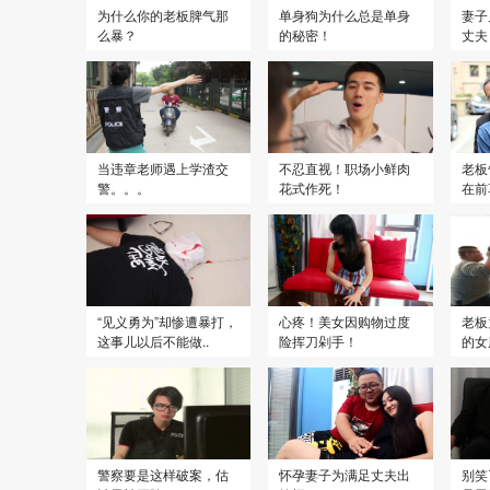
为什么你的老板脾气那
单身狗为什么总是单身
妻子
么暴？
的秘密！
丈夫
当违章老师遇上学渣交
不忍直视！职场小鲜肉
老板
警。。。
花式作死！
在前
“见义勇为”却惨遭暴打，
心疼！美女因购物过度
老板
这事儿以后不能做..
险挥刀剁手！
的女
警察要是这样破案，估
怀孕妻子为满足丈夫出
别笑