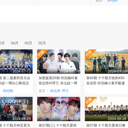
5月
04月
03月
02月
2024-07-12
2024-07-07
2024-07-06
1期 第二届麦田音乐会
加更版第20期 何浩楠对着
第40期 十个勤天收割450
豪赵一博比心整花活
徐志胜叫呼兰 卓沅赵一博
亩农田 何浩楠小童开敞篷
变全民制作人
变野男人
：
张绍刚
嘉宾：
徐志胜
呼兰
王建国
2024-06-29
2024-06-28
2024-06-28
8期 十个勤天种贡菜为
第37期(三) 十个勤天爱侬
第37期 十个勤天爱侬日整