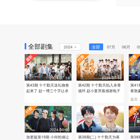
全部剧集
2024
全部
07月
06月
0
2024-07-19
2024-07-13
第43期 十个勤天送礼物卷
第42期 十个勤天陷入杀青
第4
起来了 赵一博三个字让卓
循环 赵小童哭着感谢电子
蒋敦
沅不哭
朋友
嘉宾
2024-06-30
2024-06-29
加更版第19期 小何抡锤让
第38期(二) 十个勤天为蒋
第3