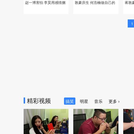
赵一博害怕 李昊用感情捆
敦豪庆生 何浩楠做自己的
蒋敦
绑大哥
甲方
的甲
1
精彩视频
搞笑
明星
音乐
更多