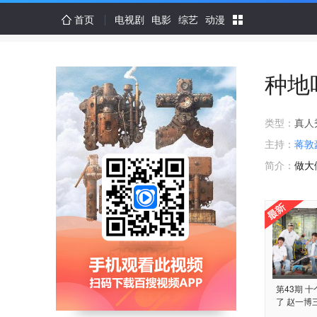
首页
电视剧
电影
综艺
动漫
种地
类型：
真人
主持：
蒋敦
简介：
做大
第43期 
了 赵一博