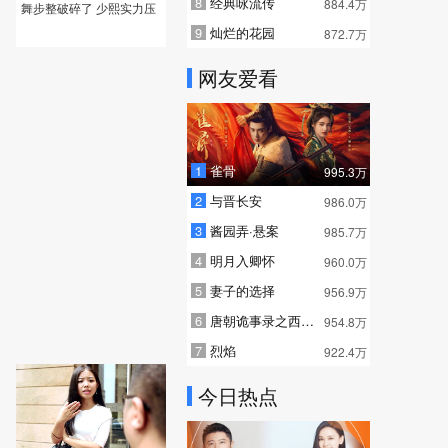
8
经典咏流传
884.4万
舞步整破碎了 少熙实力压
制多总
9
灿烂的花园
872.7万
网友爱看
1
雀骨
995.3万
2
与晋长安
986.0万
3
酱园弄·悬案
985.7万
4
明月入卿怀
960.0万
5
妻子的选择
956.9万
6
唐朝诡事录之西行 普通话
954.8万
7
烈焰
922.4万
今日热点