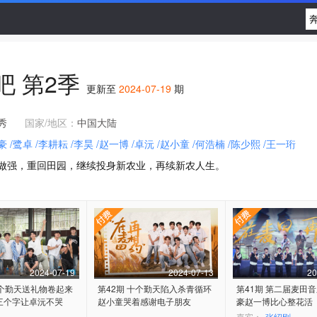
吧
第2季
更新至
2024-07-19
期
秀
国家/地区：
中国大陆
豪
/鹭卓
/李耕耘
/李昊
/赵一博
/卓沅
/赵小童
/何浩楠
/陈少熙
/王一珩
做强，重回田园，继续投身新农业，再续新农人生。
2024-07-19
2024-07-13
20
十个勤天送礼物卷起来
第42期 十个勤天陷入杀青循环
第41期 第二届麦田音
三个字让卓沅不哭
赵小童哭着感谢电子朋友
豪赵一博比心整花活
嘉宾：
张绍刚