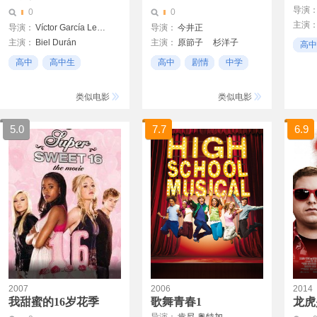
导演
0
0
主演
导演：
Víctor García León
导演：
今井正
达里尔
主演：
Biel Durán
主演：
原節子
杉洋子
高中
芭芭拉·蓝妮
池部良
木暮实千代
男女
高中
高中生
高中
剧情
中学
Manuel Lozano
青年
类似电影
类似电影
5.0
7.7
6.9
2007
2006
2014
我甜蜜的16岁花季
歌舞青春1
龙虎