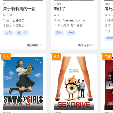
2001
2009
2008
关于莉莉周的一切
钩住了
考死
0
0
伊娜通
导演：
岩井俊二
导演：
Vincent Scordia
主演：
市原隼人
主演：
科里·费尔德曼
导演
主演
忍成修吾
伊藤步
布莱恩·奥哈罗兰
大气
高中生
高中
剧情
大泽隆夫
布隆森·皮诺切特
血腥
音乐
高中生
高中
类似电影
类似电影
8.3
6.4
7.6