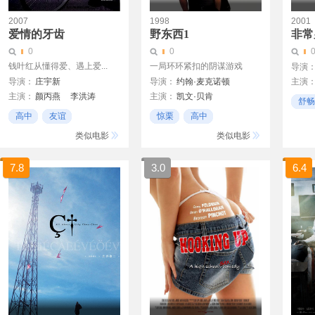
2007
1998
2001
爱情的牙齿
野东西1
非常
0
0
钱叶红从懂得爱、遇上爱...
一局环环紧扣的阴谋游戏
导演
导演：
庄宇新
导演：
约翰·麦克诺顿
主演
主演：
颜丙燕
李洪涛
主演：
凯文·贝肯
克里斯
舒畅
李乃文
迟佳
吴浇浇
马特·狄龙
内芙·坎贝尔
杰米·
高中
友谊
惊栗
高中
泰莉莎·拉塞尔
女性题材
扣人心弦
类似电影
类似电影
7.8
3.0
6.4