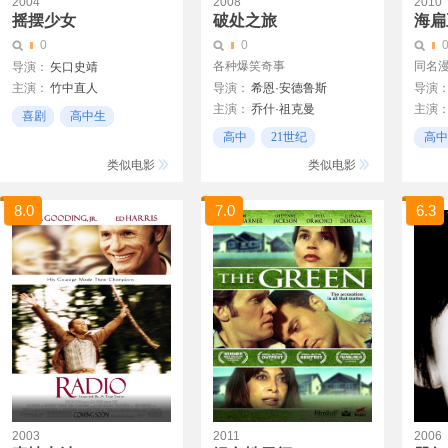
2004
2008
2010
摇摆少女
破处之旅
海扁
0
0
各种爆笑奇事
同名
导演：
矢口史靖
主演：
竹中直人
导演：
希恩·安德鲁斯
导演
主演：
乔什·祖克曼
主演
上野树里
平冈佑太
喜剧
高中生
阿曼达·克鲁
科洛·
高中
21世纪
高中
音乐
克拉克 杜克
尼古拉
探险
科幻
类似电影
类似电影
詹姆斯·麦斯登
赛斯·格林
8.0
7.0
6.3
2003
2011
2006