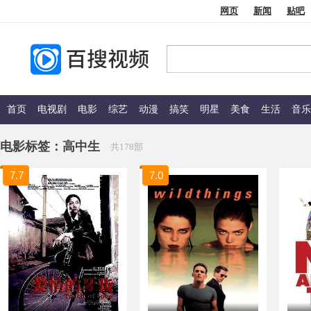
网页
新闻
贴吧
首页
电视剧
电影
综艺
动漫
搞笑
明星
美食
生活
音乐
电影标签：
高中生
共178部
7.7
7.0