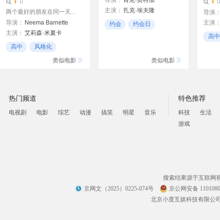
导演：
肯尼·奥特加
0
主演：
扎克·埃夫隆
两个最好的朋友在同一天...
导演
瓦妮莎·哈金斯
导演：
Neema Barnette
主演
克里斯
约会
约会日
阿什丽·提斯代尔
主演：
艾莉森·米夏卡
查宁·
喜剧
高中
阿曼达·米夏卡
彼得·
高中
风格化
电视
Brendan Miller
黎晶·奈
怀亚特
21世纪
类似电影
类似电影
伊桑·菲利普斯
艾波·
Roddy Piper
吉莉恩
Rocco Vienhage
尼克·
热门频道
特色推荐
吉米·
卡罗琳
电视剧
电影
综艺
动漫
搞笑
明星
音乐
科技
生活
克雷格
游戏
马克·
乔·克
埃迪·
搜索结果源于互联网
京网文（2025）0225-074号
京公网安备 1101080
北京小度互娱科技有限公司 