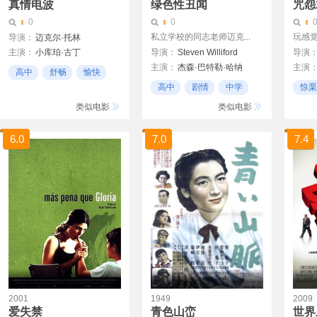
真情电波
绿色性丑闻
咒怨
0
0
私立学校的同志老师迈克...
玩感觉
导演：
迈克尔·托林
主演：
小库珀·古丁
导演：
Steven Williford
导演
主演：
杰森·巴特勒·哈纳
主演
艾德·哈里斯
高中
舒畅
愉快
夏延·杰克逊
阿莉尔
阿尔法·沃德
高中
剧情
中学
惊栗
朱莉娅·奥蒙德
陈冠
克里斯·马尔基
类似电影
类似电影
德博拉·温格
6.0
7.0
7.4
2001
1949
2009
爱失禁
青色山峦
世界