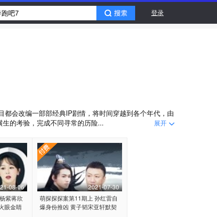
登录
都会改编一部部经典IP剧情，将时间穿越到各个年代，由
横生的考验，完成不同寻常的历险...
展开
21-08-06
2021-07-30
 杨紫蒋欣
萌探探探案第11期上 孙红雷自
火眼金睛
爆身份推凶 黄子韬宋亚轩默契
飙戏