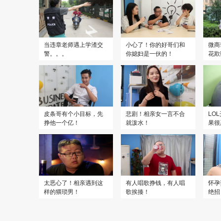
当违章老师遇上学渣交
小心了！你的好哥们和
微商
警。。。
你媳妇是一伙的！
花欺
皮条哥有个小目标，先
悲剧！相亲女一言不合
LO
挣他一个亿！
就泼水！
果很
太恶心了！相亲遇到这
有人唱歌挣钱，有人唱
怀孕
样的猥琐男！
歌挨揍！
绝招