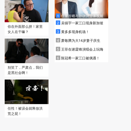
1
任重首晒与孙骁骁合体视频
2
吴镇宇一家三口现身新加坡
你在外面那么拼！家里
3
黄多多现身机场！
女人在干嘛？
4
萧敬腾为大14岁妻子庆生
5
王菲在谢霆锋演唱会上玩嗨
6
陈冠希一家三口被偶遇！
别笑了，严肃点，我们
是黑社会啊！
任性！被误会就释放洪
荒之屁！