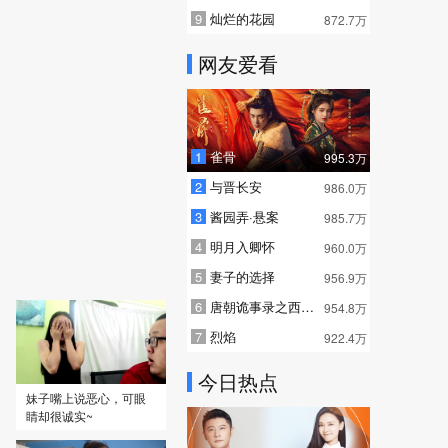
9
灿烂的花园
872.7万
网友爱看
1
雀骨
995.3万
2
与晋长安
986.0万
3
酱园弄·悬案
985.7万
4
明月入卿怀
960.0万
5
妻子的选择
956.9万
6
唐朝诡事录之西行 普通话
954.8万
7
烈焰
922.4万
今日热点
妹子嘴上说恶心，可眼
睛却很诚实~