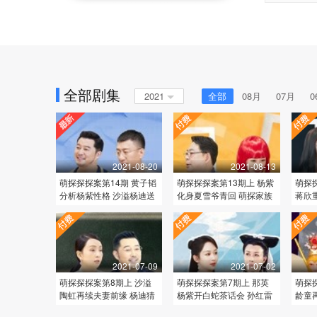
全部剧集
2021
全部
08月
07月
0
2021-08-20
2021-08-13
萌探探探案第14期 黄子韬
萌探探探案第13期上 杨紫
萌探
分析杨紫性格 沙溢杨迪送
化身夏雪爷青回 萌探家族
蒋欣
命题拷问导演
暖心拯救朱朝阳
火眼
2021-07-09
2021-07-02
萌探探探案第8期上 沙溢
萌探探探案第7期上 那英
萌探
陶虹再续夫妻前缘 杨迪猜
杨紫开白蛇茶话会 孙红雷
龄童
歌首度翻车崩溃
黄子韬老宅探秘
成功