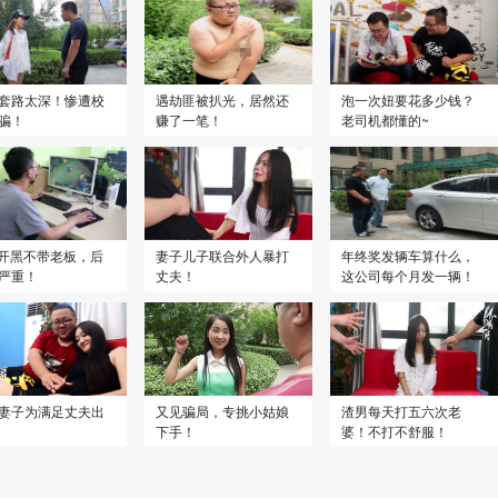
套路太深！惨遭校
遇劫匪被扒光，居然还
泡一次妞要花多少钱？
骗！
赚了一笔！
老司机都懂的~
L开黑不带老板，后
妻子儿子联合外人暴打
年终奖发辆车算什么，
严重！
丈夫！
这公司每个月发一辆！
妻子为满足丈夫出
又见骗局，专挑小姑娘
渣男每天打五六次老
下手！
婆！不打不舒服！