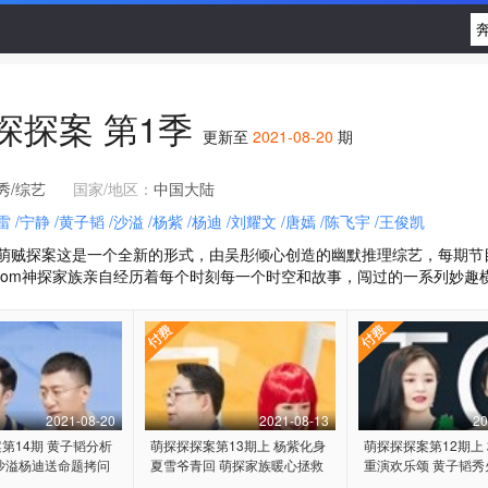
探探案
第1季
更新至
2021-08-20
期
秀/综艺
国家/地区：
中国大陆
雷
/宁静
/黄子韬
/沙溢
/杨紫
/杨迪
/刘耀文
/唐嫣
/陈飞宇
/王俊凯
探案这是一个全新的形式，由吴彤倾心创造的幽默推理综艺，每期节目
kb.com神探家族亲自经历着每个时刻每一个时空和故事，闯过的一系列妙趣
2021-08-20
2021-08-13
20
第14期 黄子韬分析
萌探探探案第13期上 杨紫化身
萌探探探案第12期上
沙溢杨迪送命题拷问
夏雪爷青回 萌探家族暖心拯救
重演欢乐颂 黄子韬秀
朱朝阳
翻车