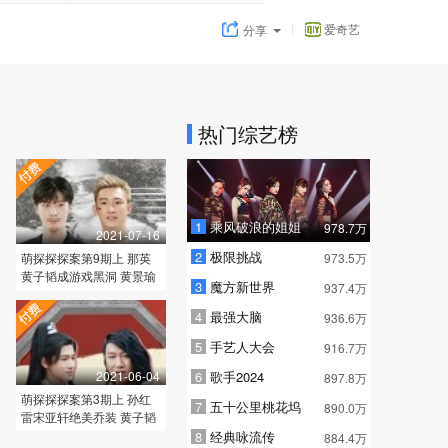
爱奇艺
分享
热门综艺榜
1
乘风破浪的姐姐
978.7万
2021-07-16
2
极限挑战
萌探探探案第9期上 那英
973.5万
黄子韬成游戏黑洞 黄景瑜
3
魔方新世界
937.4万
范丞丞实力互坑
4
最强大脑
936.6万
5
手艺人大会
916.7万
2021-06-04
6
歌手2024
897.8万
萌探探探案第3期上 孙红
7
五十公里桃花坞
890.0万
雷宋亚轩绝美乔装 黄子韬
努力变聪明
8
经典咏流传
884.4万