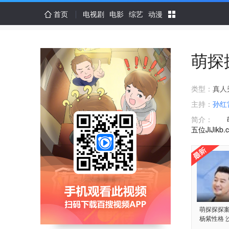
首页
电视剧
电影
综艺
动漫
萌探
类型：
真人
主持：
孙红
简介：
萌贼
五位JiJi
萌探探探案
杨紫性格 
导演