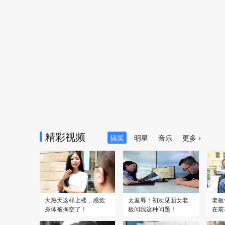
精彩视频
搞笑
明星
音乐
更多
大热天这样上楼，感觉
太羞辱！初次见面女老
老板
身体被掏空了！
板问我这种问题！
在前