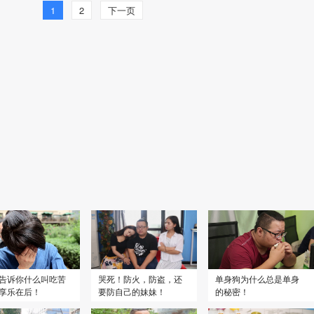
1
2
下一页
告诉你什么叫吃苦
哭死！防火，防盗，还
单身狗为什么总是单身
享乐在后！
要防自己的妹妹！
的秘密！