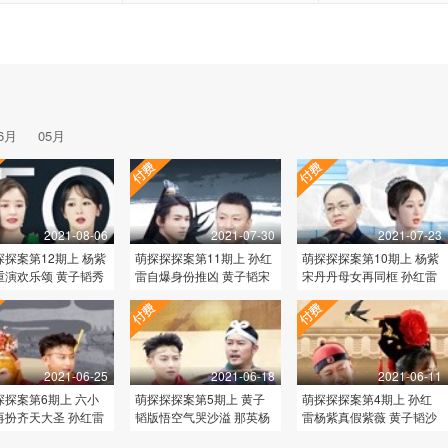
6月
05月
2021-08-06
2021-07-30
2021-07-23
探探案第12期上 杨紫
萌探探探案第11期上 孙红
萌探探探案第10期上 杨紫
重演欢乐颂 黄子韬秀
雷自爆身份推凶 黄子韬宋
宋丹丹母女再同框 孙红雷
金睛翻车
亚轩默契飙戏
沙溢争颜值担当
2021-06-25
2021-06-18
2021-06-11
探探案第6期上 六小
萌探探探案第5期上 黄子
萌探探探案第4期上 孙红
再扮齐天大圣 孙红雷
韬版悟空气哭沙溢 那英杨
雷杨紫真假紫薇 黄子韬沙
带偏萌探团
紫演西游母女
溢曝青春往事