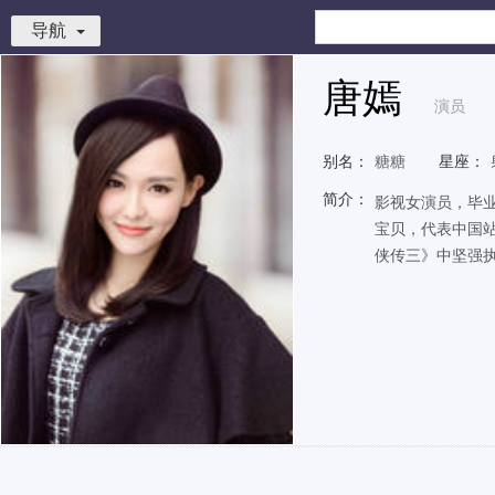
导航
唐嫣
演员
别名：
糖糖
星座：
简介：
影视女演员，毕业
宝贝，代表中国站
侠传三》中坚强执