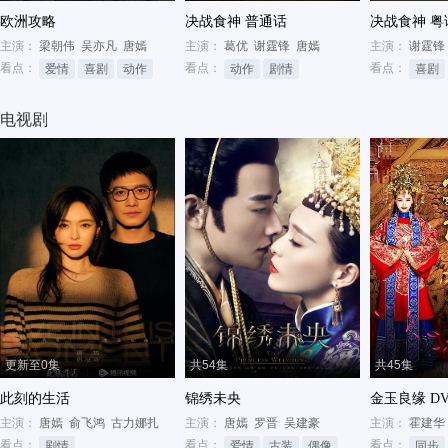
欧洲攻略
决战食神 普通话
决战食神 粤
主演：
梁朝伟
吴亦凡
唐嫣
主演：
葛优
谢霆锋
唐嫣
主演：
谢霆锋
看点：
看点：
看点：
爱情
喜剧
动作
动作
剧情
喜剧
电视剧
更新至0集
共54集
共45集
此刻的生活
锦绣未央
金玉良缘 D
主演：
唐嫣
俞飞鸿
古力娜扎
主演：
唐嫣
罗晋
吴建豪
主演：
霍建华
看点：
看点：
看点：
剧情
爱情
古装
偶像
同步