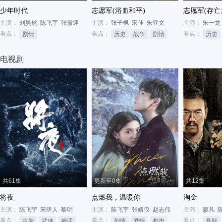
少年时代
志愿军(浴血和平)
志愿军(存亡
主演：
刘昊然
陈飞宇
张雪迎
主演：
张子枫
宋佳
朱亚文
主演：
朱一龙
看点：
看点：
看点：
剧情
历史
战争
剧情
历史
电视剧
共61集
更新至0集
共12集
将夜
点燃我，温暖你
淘金
主演：
陈飞宇
宋伊人
黎明
主演：
陈飞宇
张婧仪
赵志伟
主演：
廖凡
看点：
看点：
看点：
古装
武侠
神话
剧情
爱情
都市
悬疑