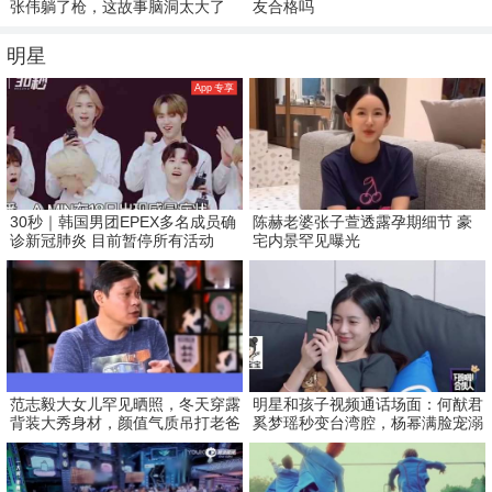
张伟躺了枪，这故事脑洞太大了
友合格吗
明星
App 专享
30秒｜韩国男团EPEX多名成员确
陈赫老婆张子萱透露孕期细节 豪
诊新冠肺炎 目前暂停所有活动
宅内景罕见曝光
范志毅大女儿罕见晒照，冬天穿露
明星和孩子视频通话场面：何猷君
背装大秀身材，颜值气质吊打老爸
奚梦瑶秒变台湾腔，杨幂满脸宠溺