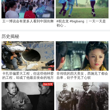
王一博说会有更多人看到中国街舞
#权志龙 #bigbang ｜一天一天是
初心，
历史揭秘
卡扎菲偏爱大工程，但这些他钟爱
非传统的四大美女，西施见了都会
的工程，却成了他最后丧命的地方
自卑，刽子手见了心软
App 专享