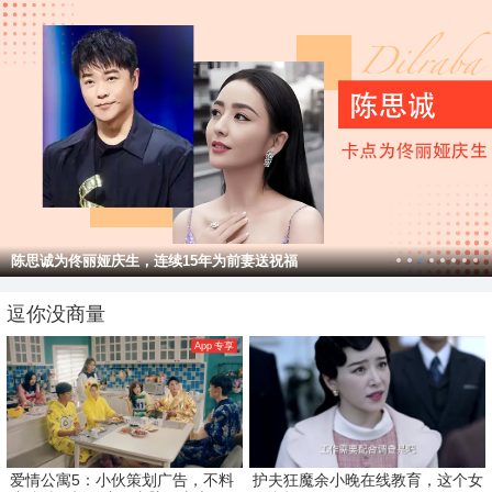
陈思诚为佟丽娅庆生，连续15年为前妻送祝福
逗你没商量
App 专享
爱情公寓5：小伙策划广告，不料
护夫狂魔余小晚在线教育，这个女