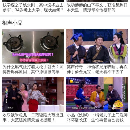
钱学森之子钱永刚，高中没毕业去
战功赫赫的山下奉文，获准见到日
参军，34岁考上大学，现状如何？
本天皇，情形却令他很郁闷
相声小品
为什么燃气灶打着火松手就灭？师
笑声传奇：神偷将兄弟哄睡，再次
傅告诉你原因，其中原理很简单
伸手偷金元宝，老天看不下去了
欢乐饭米粒儿：二范诬陷大范出丑
小品《洗脚》：啃老儿子上门洗脚
事，大范还原情景当场捉赃！
吓坏潘长江，生怕再管自己要钱