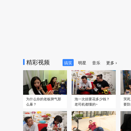
2019
2019
精彩视频
解放·终局营救
6.2
2019腾讯视频星光盛典
古剑
搞笑
明星
音乐
更多
全50
为什么你的老板脾气那
泡一次妞要花多少钱？
哭死
么暴？
老司机都懂的~
要防