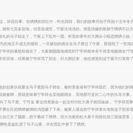
，诉说往事。在绣绣的回忆中，时光回转，我们的故事开始于民国十五年冬月初四(1
，拥有七百多亩地，但吝啬成性，宁家冷清清的。倒是待嫁的新娘宁绣绣不以
送礼的马子劫走了，宁家上下乱作一团。村里的青年封大脚从小暗恋绣绣小姐
因为此地又不成文的规矩，一旦被劫的闺女在马子窝过了午夜，那就毁了一世清
宁学祥的暴怒给镇住了，大家都隐隐地感觉到宁学祥根本舍不得卖地赎闺女!宁
学祥买地，结果被宁学祥骂了回去，封大脚赶来，他也感觉到这宁家不打算救
他抄起家伙就要去马子窝跟马子拼命，被村里老者和宁学祥阻拦，因为他们的
新娘被绑，那就意味着宁学祥会卖地赎闺女，买地那可是封二心中的头等大事
向了马子窝。宁可金 要去找青旗会一起去对付杜大鼻子抢回妹妹， 宁学祥把
子费左氏把绣绣被绑的消息瞒了下来。被家人逼迫的宁学祥拿出地契盒子想卖
让自己失了颜面，想干脆坏了绣绣。但大当家的杜大鼻子却按住胡三迎接贵客
大脚恰是趁乱进了马子山寨，并在慌乱中救下了绣绣。