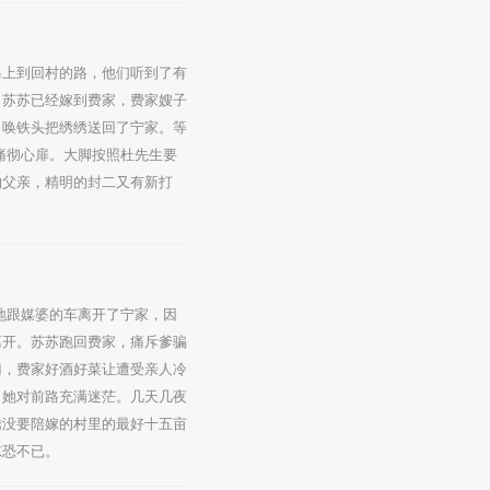
马上到回村的路，他们听到了有
了苏苏已经嫁到费家，费家嫂子
，唤铁头把绣绣送回了宁家。等
痛彻心扉。大脚按照杜先生要
的父亲，精明的封二又有新打
地跟媒婆的车离开了宁家，因
离开。苏苏跑回费家，痛斥爹骗
门，费家好酒好菜让遭受亲人冷
，她对前路充满迷茫。几天几夜
绣没要陪嫁的村里的最好十五亩
惊恐不已。