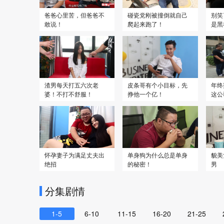
爸爸心里苦，但爸爸不
碰瓷党刚被撞倒就自己
别笑
敢说！
爬起来跑了！
是黑
渣男每天打五六次老
皮条哥有个小目标，先
年终
婆！不打不舒服！
挣他一个亿！
这公
怀孕妻子为满足丈夫出
单身狗为什么总是单身
貌美
绝招
的秘密！
男
分集剧情
1-5
6-10
11-15
16-20
21-25