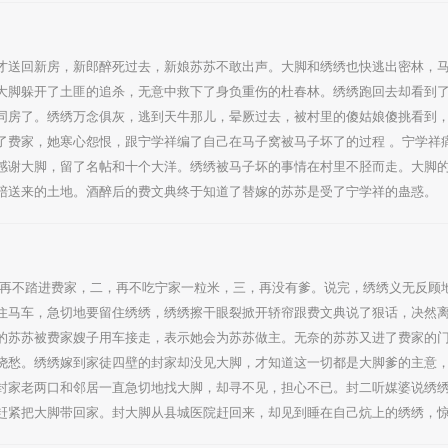
才送回新房，新郎醉死过去，新娘苏苏不敢出声。大脚和绣绣也快逃出密林，
大脚躲开了土匪的追杀，无意中救下了身负重伤的杜春林。绣绣跑回去却看到
同房了。绣绣万念俱灰，逃到天牛那儿，晕厥过去，被村里的傻姑娘傻挑看到
了费家，她寒心怨恨，跟宁学祥编了自己在马子窝被马子坏了的过程 。宁学祥
感谢大脚，留了名帖和十个大洋。绣绣被马子坏的事情在村里不胫而走。大脚
陪送来的土地。酒醉后的费文典终于知道了替嫁的苏苏是受了宁学祥的蛊惑。
此再不踏进费家，二，再不吃宁家一粒米，三，再没有爹。说完，绣绣义无反顾
住马车，急切地要留住绣绣，绣绣擦干眼裂掀开轿帘跟费文典说了狠话，决然
的苏苏被费家嫂子用车接走，表示她会为苏苏做主。无奈的苏苏又进了费家的
浇愁。绣绣嫁到家徒四壁的封家却没见大脚，才知道这一切都是大脚爹的主意
封家老两口和邻居一直急切地找大脚，却寻不见，担心不已。封二听媒婆说绣
赶紧把大脚带回家。封大脚从县城医院赶回来，却见到睡在自己炕上的绣绣，