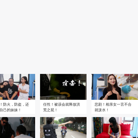
2014
2012
2011
奇谭
7.6
北京爱情故事
8.3
十二生肖传奇
6.3
集
全39集
全34集
！防火，防盗，还
任性！被误会就释放洪
悲剧！相亲女一言不合
自己的妹妹！
荒之屁！
就泼水！