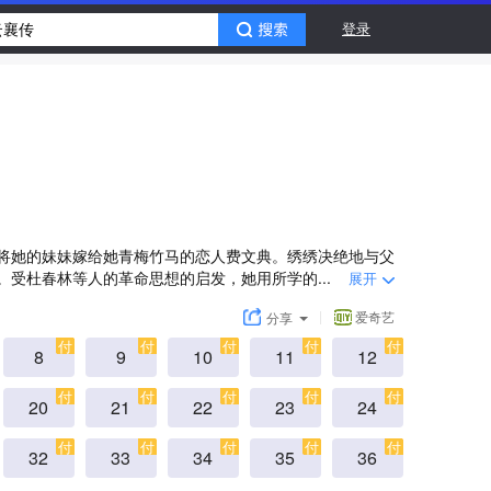
登录
将她的妹妹嫁给她青梅竹马的恋人费文典。绣绣决绝地与父
受杜春林等人的革命思想的启发，她用所学的...
展开
爱奇艺
分享
付
付
付
付
付
8
9
10
11
12
付
付
付
付
付
20
21
22
23
24
付
付
付
付
付
32
33
34
35
36