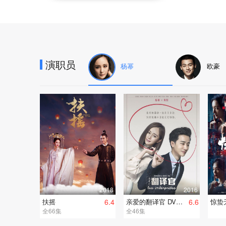
演职员
杨幂
欧豪
2018
2016
扶摇
6.4
亲爱的翻译官 DVD版
6.6
惊蛰
全66集
全46集