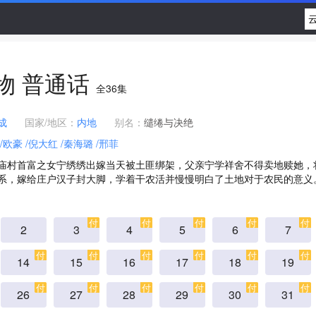
物 普通话
全
36
集
成
国家/地区：
内地
别名：
缱绻与决绝
/欧豪
/倪大红
/秦海璐
/邢菲
庙村首富之女宁绣绣出嫁当天被土匪绑架，父亲宁学祥舍不得卖地赎她，
系，嫁给庄户汉子封大脚，学着干农活并慢慢明白了土地对于农民的意义。
付
付
付
付
付
2
3
4
5
6
7
付
付
付
付
付
付
14
15
16
17
18
19
付
付
付
付
付
付
26
27
28
29
30
31