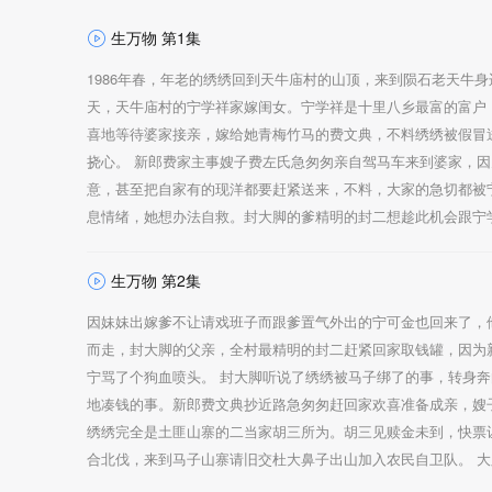
生万物 第1集
1986年春，年老的绣绣回到天牛庙村的山顶，来到陨石老天牛身边
天，天牛庙村的宁学祥家嫁闺女。宁学祥是十里八乡最富的富户
喜地等待婆家接亲，嫁给她青梅竹马的费文典，不料绣绣被假冒
挠心。 新郎费家主事嫂子费左氏急匆匆亲自驾马车来到婆家，
意，甚至把自家有的现洋都要赶紧送来，不料，大家的急切都被
息情绪，她想办法自救。封大脚的爹精明的封二想趁此机会跟宁
生万物 第2集
因妹妹出嫁爹不让请戏班子而跟爹置气外出的宁可金也回来了，
而走，封大脚的父亲，全村最精明的封二赶紧回家取钱罐，因为
宁骂了个狗血喷头。 封大脚听说了绣绣被马子绑了的事，转身奔
地凑钱的事。新郎费文典抄近路急匆匆赶回家欢喜准备成亲，嫂
绣绣完全是土匪山寨的二当家胡三所为。胡三见赎金未到，快票
合北伐，来到马子山寨请旧交杜大鼻子出山加入农民自卫队。 