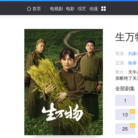
首页
电视剧
电影
综艺
动漫
生万
导演：
刘家
主演：
杨幂
简介：
天牛
亲断绝了关
全部剧集
1
付
13
付
25