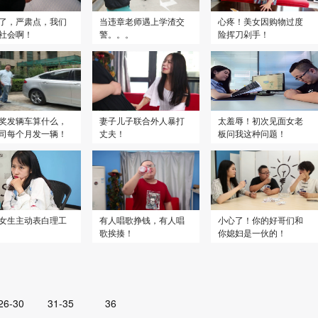
了，严肃点，我们
当违章老师遇上学渣交
心疼！美女因购物过度
社会啊！
警。。。
险挥刀剁手！
奖发辆车算什么，
妻子儿子联合外人暴打
太羞辱！初次见面女老
司每个月发一辆！
丈夫！
板问我这种问题！
女生主动表白理工
有人唱歌挣钱，有人唱
小心了！你的好哥们和
歌挨揍！
你媳妇是一伙的！
26-30
31-35
36