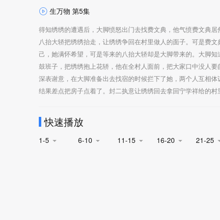
生万物 第5集
得知绣绣的遭遇后，大脚愤怒出门去找费文典，他气愤费文典居
八抬大轿把绣绣抬走，让绣绣争回在村里做人的面子。可是费文
己，她满怀希望，可是等来的八抬大轿却是大脚带来的。大脚知
鼓班子，把绣绣抱上花轿，他在全村人面前，把大家口中没人要
深表谢意，在大脚准备出去找宿的时候拦下了她，两个人互相体
结果差点把房子点着了。封二执意让绣绣回去拿回宁学祥给的村
快速播放
1-5
6-10
11-15
16-20
21-25