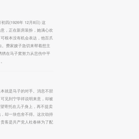
926年 12月8日) 这
为意，正在新房装扮，她满心欢
，可根本没有机会表达，他百爪
白。费家嫂子急切来帮着想主
绣绣在马子窝努力从悲伤中平
了。
根本就是马子的对手。消息不胫
。可见到宁学祥说明来意，却被
希望寄托在儿子身上，再不提卖
地，却一块也舍不得。这次劫持
，贵客是共产党人杜春林为了配