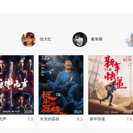
倪大红
秦海璐
2026
2025
2022
无声
7.3
长安的荔枝
8.3
新年快递
7.8