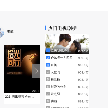
热门电视剧榜
邢菲
1
原来我很爱你
996.4万
2
哈尔滨一九四四
989.3万
3
狂飙
945.8万
4
人世间
908.4万
5
苍兰诀
908.1万
6
影帝的公主
891.3万
2021
7
云之羽
886.5万
2021腾讯视频拾光盛典
8
功勋
884.4万