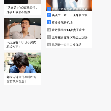
“见义勇为”却惨遭暴打，
1
任重首晒与孙骁骁合体视频
这事儿以后不能做..
2
吴镇宇一家三口现身新加坡
3
黄多多现身机场！
4
萧敬腾为大14岁妻子庆生
5
王菲在谢霆锋演唱会上玩嗨
不忍直视！职场小鲜肉
6
陈冠希一家三口被偶遇！
花式作死！
老板告诉你什么叫吃苦
在前享乐在后！