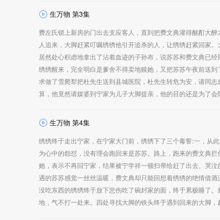
生万物 第3集
费左氏锁上新房的门出去支应客人，直到把费文典灌得酩酊大醉
人追来，大脚赶紧叮嘱绣绣他引开追杀的人，让绣绣赶紧回家。
居然处心积虑地拿出了沾着血迹的子孙布，说苏苏和费文典已经
绣绣醒来，完全明白是爹舍不得卖地赎她，又把苏苏午夜前送到
求做了雪爬犁把杜先生送到县城医院，杜先生转危为安，请同志
算，他竟然请媒婆到宁家为儿子大脚提亲，他的目的还是为了会
生万物 第4集
绣绣终于走出宁家，在宁家大门前，绣绣下了三个毒誓:一，从
为心中的怨怼，没有理会跑回来是苏苏。路上，跑来的费文典拦
她，表示不再回宁家，结果被宁学祥一顿扫帚给赶了出去。哭泣
遇的苏苏感觉一丝丝温暖，费文典却只能回想着绣绣的绝情借酒
没吃东西的绣绣终于放下悲伤吃了碗封家的面，终于累极睡了。
地，气不打一处来。四处寻找大脚的铁头终于遇到回来的大脚，