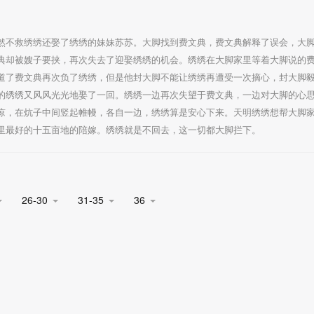
然不救绣绣还娶了绣绣的妹妹苏苏。大脚找到费文典，费文典解释了误会，大
典却被嫂子要挟，再次失去了迎娶绣绣的机会。绣绣在大脚家里等着大脚说的
道了费文典再次负了绣绣，但是他封大脚不能让绣绣再遭受一次摘心，封大脚
的绣绣又风风光光地娶了一回。绣绣一边再次失望于费文典，一边对大脚的心
谅，在炕子中间竖起帷幔，各自一边，绣绣算是安心下来。天明绣绣想帮大脚
里最好的十五亩地的陪嫁。绣绣就是不回去，这一切都大脚拦下。
26-30
31-35
36