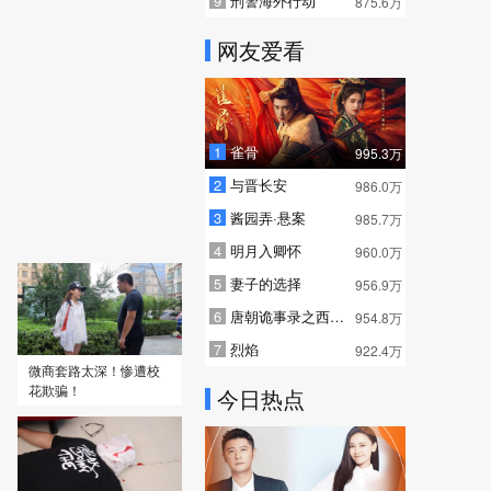
9
刑警海外行动
875.6万
网友爱看
1
雀骨
995.3万
2
与晋长安
986.0万
2009
3
酱园弄·悬案
985.7万
暗香
8.1
全33集
4
明月入卿怀
960.0万
5
妻子的选择
956.9万
6
唐朝诡事录之西行 普通话
954.8万
7
烈焰
922.4万
微商套路太深！惨遭校
花欺骗！
今日热点