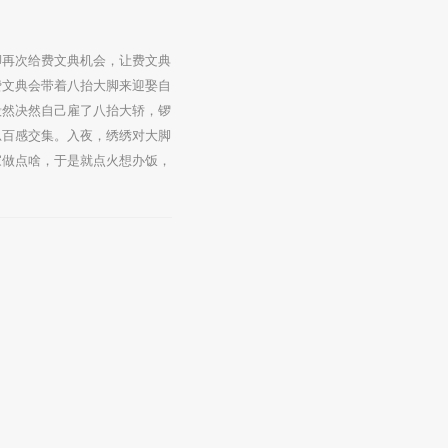
脚再次给费文典机会，让费文典
费文典会带着八抬大脚来迎娶自
毅然决然自己雇了八抬大轿，锣
思百感交集。入夜，绣绣对大脚
家做点啥，于是就点火想办饭，