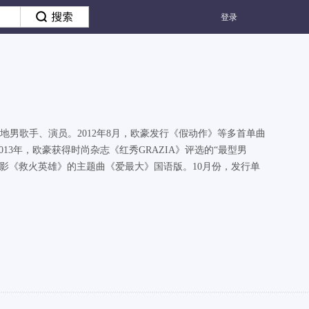
登录
国内地男歌手、演员。2012年8月，欧豪发行《假动作》等多首单曲
13年，欧豪获得时尚杂志《红秀GRAZIA》评选的“最型男
影《救火英雄》的主题曲《爱最大》国语版。10月份，发行单