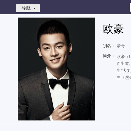
导航
欧豪
别名：
豪哥
简介：
欧豪（O
而出道
生”大
曲《嘿哥