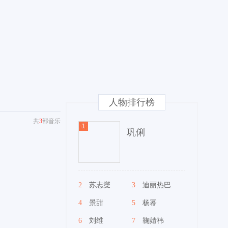
人物排行榜
共
3
部音乐
巩俐
2
苏志燮
3
迪丽热巴
4
景甜
5
杨幂
6
刘维
7
鞠婧祎