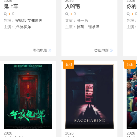
2026
2026
2026
鬼上车
入凶宅
你的
0
0
导演：
安德烈·艾弗道夫
导演：
张一毛
导演
主演：
卢·洛贝尔
主演：
孙芮
谢承泽
主演
雅各布·西皮奥
吴恩璇
从瑞麟
李槿
Kim D
梅丽莎·里奥
Beom
德薇埃尔·约翰逊
类似电影
类似电影
邦妮·迪肖恩
布雷特·贝德罗西安 \/
6.0
5.6
托尼·杜佩
杰西卡·克鲁兹 \/
米歇尔·L·皮特斯
2026
2026
2026