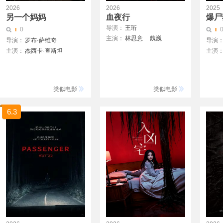
2026
2026
2025
另一个妈妈
血夜行
爆尸
导演：
王珩
0
主演：
林思意
魏巍
导演：
罗布·萨维奇
导演
主演：
杰西卡·查斯坦
主演
杰伊·杜普拉斯
罗伯特
阿拉贝拉·奥利维娅·克拉克
迪辰·拉克曼
类似电影
类似电影
阿里安·穆阿耶德
凯伦·阿兰
6.3
亚历杭德罗·涅维斯
卡丽·迪马库兰甘
肖恩·考夫曼