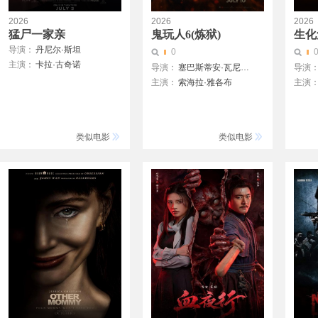
2026
2026
2026
猛尸一家亲
鬼玩人6(炼狱)
生化
导演：
丹尼尔·斯坦
0
主演：
卡拉·古奇诺
导演：
塞巴斯蒂安·瓦尼契克
导演
凯瑟琳·伊莎贝尔
主演：
索海拉·雅各布
主演
卢·泰勒·普奇
亨特·杜汉
保罗·
唐纳德·沙利斯
卢西安·布坎南
扎克·
凯文·麦克纳尔蒂
坦蒂·莱特
乔治·普拉尔
类似电影
类似电影
埃罗尔·尚德
维克托里·恩杜克韦
莫德·戴维
基努·卡里姆
塔皮瓦·索罗帕
格雷塔·范登布林克