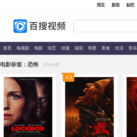
网页
新闻
贴吧
首页
电视剧
电影
综艺
动漫
搞笑
明星
美食
生活
音乐
电影标签：
恐怖
共5509部
6.9