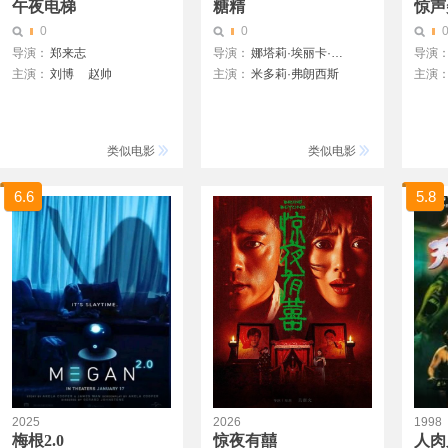
午夜电梯
糖精
惊声
0
0
导演：
郑来志
导演：
娜塔莉·埃丽卡·詹姆斯
导演
主演：
刘博
赵帅
主演：
米多莉·弗朗西斯
主演
玛德琳·麦登
肖恩·
安娜·
雷吉娜
类似电影
类似电影
小达蒙
格雷格
6.6
5.8
金·韦
切里·
克里斯
2025
2026
1998
梅根2.0
惊夜有囍
人肉