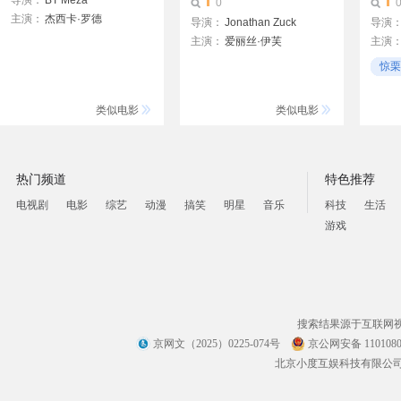
导演：
BT Meza
0
主演：
杰西卡·罗德
导演：
Jonathan Zuck
导演
约瑟夫·克罗斯
主演：
爱丽丝·伊芙
主演
Julianna Layne
埃里克·迈克尔·科尔
安娜·
惊栗
吉姆·克洛克
Geoff 
21
艾丽·海蒙德
类似电影
类似电影
热门频道
特色推荐
电视剧
电影
综艺
动漫
搞笑
明星
音乐
科技
生活
游戏
搜索结果源于互联网
京网文（2025）0225-074号
京公网安备 1101080
北京小度互娱科技有限公司 