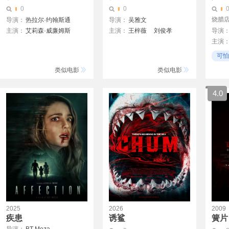
0
0
烧腊
导演：
热拉尔·约翰斯通
导演：
吴雅文
主演：
艾莉森·威廉姆斯
主演：
王梓薇
刘俊孝
导演
主演
维奥莱特·麦格劳
秦牛正威
胡轩齐
张锦
珍娜·戴维斯
蒂姆·夏普
钱冬旎
李龙
王志鹏
可怕
孙佳
亚里士多德·阿塔里
不爽
类似电影
类似电影
杰梅奈·克莱门特
伊万娜·萨赫诺
4.0
布莱恩·乔丹·阿尔瓦雷斯
珍·凡·伊普斯
艾米·唐纳德
2025
2026
2009
疾患
诱鲨
簧片