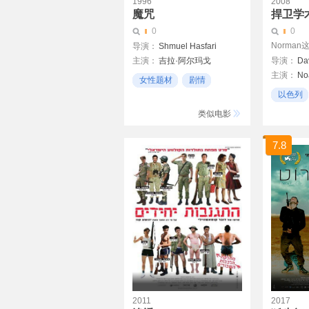
1996
2008
魔咒
捍卫学术
0
0
Norman
导演：
Shmuel Hasfari
主演：
吉拉·阿尔玛戈
导演：
Da
主演：
No
罗内特·艾尔卡贝兹
Nicholas 
女性题材
剧情
Hana Azoulay-Hasfari
以色列
以色列
Alan Ders
民主
类似电影
7.8
2011
2017