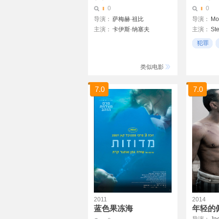
0
0
导演：
萨梅赫·祖比
导演：
Mo
主演：
卡伊斯·纳塞夫
主演：
St
卢巴纳·阿兹巴尔
John Bro
犯罪
Yaniv Biton
Adam Ca
麦莎·阿德哈迪
Circus-Sz
类似电影
Nadim Sawalha
萨利姆道
约塞夫·斯威德
7.0
7.0
Amer Hlehel
拉蒂·蒂亚
2011
2014
蓝色果冻海
年轻的