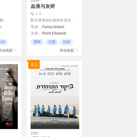
2009
血液与灰烬
0
...
影片讲述由以色列女演员...
n
导演：
Fanny Ardant
r
主演：
Ronit Elkabetz
Abraham Belaga
色列
阴暗
沉重
忧郁
Claire Bouanich
类似电影
类似电影
·克莱特
8.1
2007