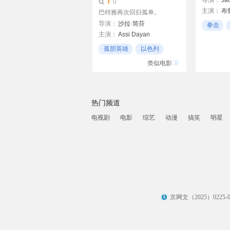
导演：
Ja
0
主演：
布
Ouaniche
巴特雅再次回归孤单。
BrahimAs
导演：
沙拉·简芬
拳击
IsabellaOr
主演：
Assi Dayan
艾加·克莱特
莎拉·埃德勒
孤胆英雄
以色列
Noa Raban
喜剧
类似电影
艾加·克莱特
扎西·格拉德
热门频道
电视剧
电影
综艺
动漫
搞笑
明星
京网文（2025）0225-