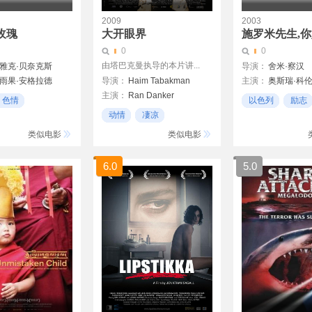
2009
2003
玫瑰
大开眼界
施罗米先生,
0
0
由塔巴克曼执导的本片讲...
-雅克·贝奈克斯
导演：
舍米·察汉
·雨果·安格拉德
导演：
Haim Tabakman
主演：
奥斯瑞·科
主演：
Ran Danker
尔
色情
以色列
励志
Zohar Strauss
armon
动情
凄凉
以色列
类似电影
类似电影
6.0
5.0