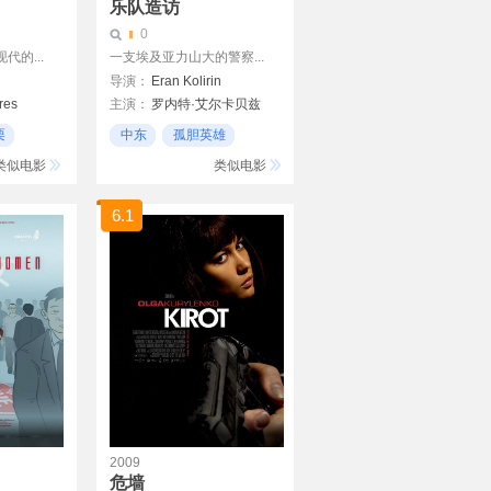
乐队造访
0
的...
一支埃及亚力山大的警察...
导演：
Eran Kolirin
res
主演：
罗内特·艾尔卡贝兹
乌瑞·加夫利尔
栗
中东
孤胆英雄
Sasson Gabai
以色列
类似电影
类似电影
6.1
2009
危墙