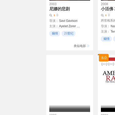
2003
2008
尼娜的悲剧
小活佛 
0
0
跨世相系
导演：
Savi Gavison
主演：
Ayelet Zorer ....
导演：
Nat
主演：
Te
Nina
Yoram Hattab ....
煽情
21世纪
Haimon\/Alex
煽情
忧伤
Alon Abutbul ....
以色列
类似电影
Avinoam
8.0