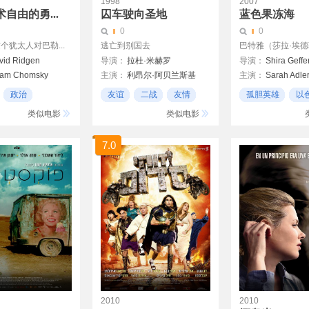
1998
2007
自由的勇...
囚车驶向圣地
蓝色果冻海
0
0
这个犹太人对巴勒...
逃亡到别国去
巴特雅（莎拉·埃德勒
vid Ridgen
导演：
拉杜·米赫罗
导演：
Shira Geffe
am Chomsky
主演：
利昂尔·阿贝兰斯基
主演：
Sarah Adle
Rossier
艾加·克莱特
Norman Finkelstein
Rufus
Clément Harari
Tsipor Aizen
政治
友谊
二战
友情
孤胆英雄
以
howitz
米歇尔·穆勒
Bruria Albek
喜剧
类似电影
类似电影
Assi Dayan
艾加
7.0
2010
2010