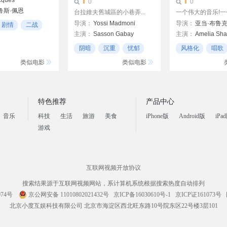
cques
0
0
鲁斯·佩恩
台拉維夫舊城區的小巷弄...
一个伟大的音乐!一个
loum
导演：
Yossi Madmoni
导演：
亚当·布鲁
剧情
二战
sini
主演：
Sasson Gabay
主演：
Amelia Sha
Henry David
伊莎贝拉·罗西里尼
阴暗
沉重
忧郁
风格化
唱歌
Nevo Kimchi
格雷格·T·尼尔森
以色列
类似电影
类似电影
特色推荐
产品中心
音乐
科技
生活
旅游
美食
iPhone版
Android版
iPa
游戏
互联网视频开放协议
搜索结果源于互联网视频网站，系计算机系统根据搜索热度自动排列
074号
京公网安备 11010802021432号
京ICP备16030610号-1
京ICP证161073号
北京小度互娱科技有限公司 北京市海淀区西北旺东路10号院东区22号楼3层101