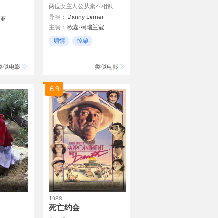
两位女主人公从素不相识...
导演：
Danny Lerner
利亚
主演：
欧嘉·柯瑞兰寇
i
Ninette Tayeb
煽情
惊栗
Zohar Shtrauss
扣人心弦
类似电影
类似电影
6.9
1988
死亡约会