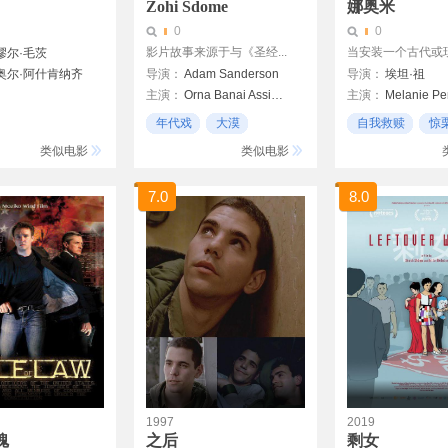
Zohi Sdome
娜奥米
0
0
影片故事来源于与《圣经...
当安装一个古代或现代
缪尔·毛茨
奥尔·阿什肯纳齐
导演：
Adam Sanderson
导演：
埃坦·祖
主演：
Orna Banai Assi Cohen Maor Cohen
主演：
Melanie Pe
勒
Suhel Haddad
雷
希拉·哈斯
年代戏
大漠
自我救赎
惊
Rami Heuberger
尔马戈
以色列
21世纪
类似电影
类似电影
斯基
伯格
7.0
8.0
1997
2019
魂
之后
剩女