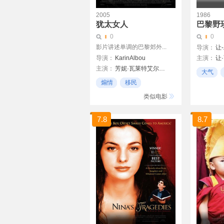
2005
1986
犹太女人
巴黎野
0
0
影片讲述单调的巴黎郊外...
导演：
让
导演：
KarinAlbou
主演：
让
主演：
芳妮·瓦莱特艾尔莎·泽贝斯坦米切尔·科恩
碧翠斯·黛
大气
Gérard D
煽情
移民
以色列
女性题材
类似电影
7.8
8.7