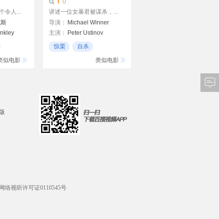
0
令人...
讲述一位女暴君被谋杀，...
克斯
导演：
Michael Winner
nkley
主演：
Peter Ustinov
Lauren Bacall
惊栗
自杀
Carrie Fisher
以色列
类似电影
类似电影
John Gielgud
Hayley Mills
Piper Laurie
d版
网络视听许可证0110545号