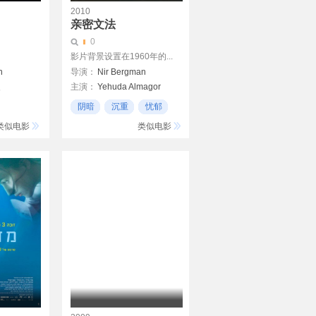
2010
亲密文法
0
影片背景设置在1960年的...
h
导演：
Nir Bergman
曼
主演：
Yehuda Almagor
Nir Bergman
阴暗
沉重
忧郁
Evelyn Kaplun
类似电影
类似电影