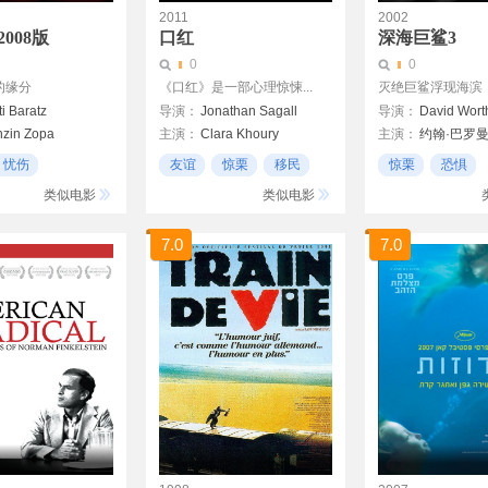
2011
2002
2008版
口红
深海巨鲨3
0
0
的缘分
《口红》是一部心理惊悚...
灭绝巨鲨浮现海滨
i Baratz
导演：
Jonathan Sagall
导演：
David Wort
nzin Zopa
主演：
Clara Khoury
主演：
约翰·巴罗
Natali Atiya
詹妮·麦珊恩
忧伤
友谊
惊栗
移民
惊栗
恐惧
Ryan Cutrona
21世纪
类似电影
类似电影
Pavlin Kemilev
Krasimir Simeonov
7.0
7.0
Ivo Tonchev
Rosi Chernogorova