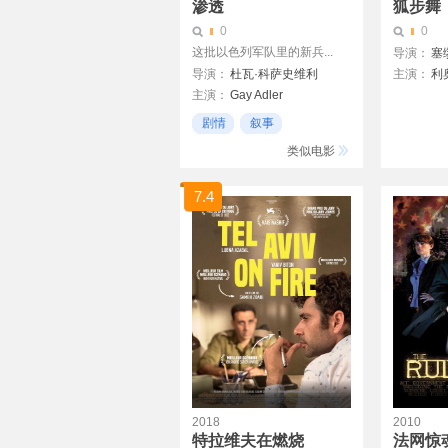
渗透
狐步舞
0
0
这批以色列军队里的新兵...
导演：
塞
导演：
杜瓦·科萨史维利
主演：
利
主演：
Gay Adler
莎拉·阿德
Oz Zehavi
Liel Danir
尤纳通·希
剧情
叙事
Hadas Morano
耶胡达·阿
类似电影
Assaf Ben-Shimon
卡琳·乌勾
Michael Aloni
耶尔·艾森
7.4
Shay Kadimi
Oded Yechezkel
Benny Eldar
2018
2010
特拉维夫在燃烧
法网惊