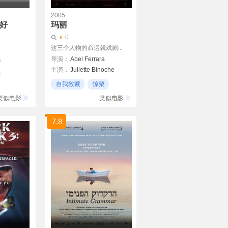
2005
你好
玛丽
0
这三个人物的命运就戏剧...
伦
导演：
Abel Ferrara
主演：
Juliette Binoche
Matthew Modine
自我救赎
惊栗
21世纪
类似电影
类似电影
7.8