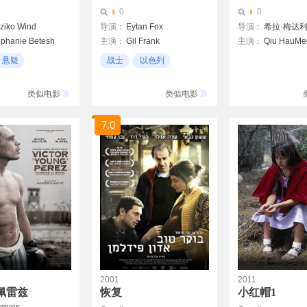
0
0
ziko Wind
导演：
Eytan Fox
导演：
希拉·梅达
ephanie Betesh
主演：
Gil Frank
主演：
Qiu HauMe
Shosh Shlam
dy
Hanoch Re'im
Xu Min
Gai Qi
悬疑
战士
以色列
rdon
Tzufit Grant
剧情
alewski
类似电影
类似电影
7.0
2001
2011
佩雷兹
恢复
小红帽1