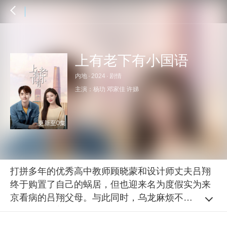
上有老下有小国语
内地
·
2024
·
剧情
主演：
杨玏
邓家佳
许娣
更新至0集
打拼多年的优秀高中教师顾晓蒙和设计师丈夫吕翔
终于购置了自己的蜗居，但也迎来名为度假实为来
京看病的吕翔父母。与此同时，乌龙麻烦不断的顾
晓蒙妈妈刘美琴和弟弟顾晓松也从苏州赶来。顾晓
松为出国屡遭中介忽悠，卖了老家房子，把刘美琴