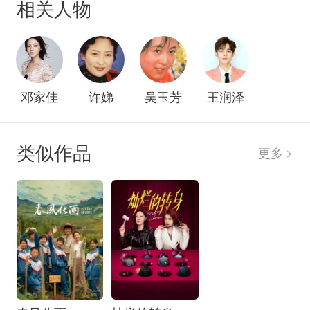
相关人物
抛给了顾晓蒙。三个老人一台戏。一家人闹得不可
开交之际，顾晓蒙得知自己怀孕了，于是这对夫妻
开始了上有老、下有小的曲折生活。生活和事业中
纵有种种烦恼，但守护爱和家的决心给他们力量一
一化解，他们不懈努力，向着自己理想中的生活奋
邓家佳
许娣
吴玉芳
王润泽
斗。
类似作品
更多