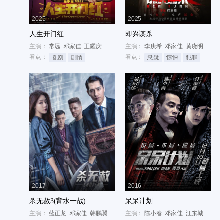
2025
2025
人生开门红
即兴谋杀
主演：
常远
邓家佳
王耀庆
主演：
李庚希
邓家佳
黄晓明
看点：
看点：
喜剧
剧情
悬疑
惊悚
犯罪
2017
2016
杀无赦3(背水一战)
呆呆计划
主演：
蓝正龙
邓家佳
韩鹏翼
主演：
陈小春
邓家佳
汪东城