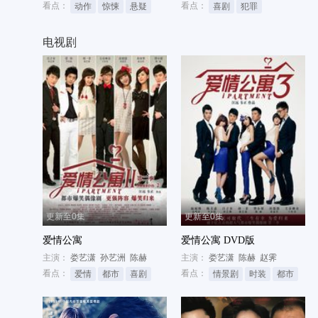
看点：
看点：
动作
惊悚
悬疑
喜剧
犯罪
电视剧
更新至0集
更新至0集
爱情公寓
爱情公寓 DVD版
主演：
娄艺潇
孙艺洲
陈赫
主演：
娄艺潇
陈赫
赵霁
看点：
看点：
爱情
都市
喜剧
情景剧
时装
都市