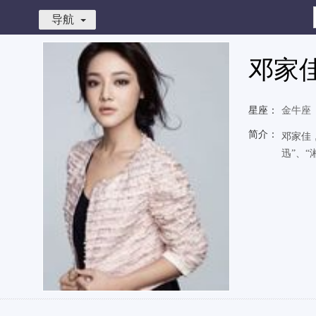
导航
邓家
星座：
金牛座
简介：
邓家佳
迅”、