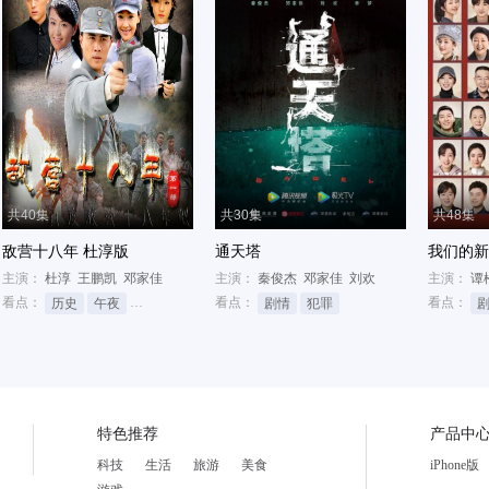
共40集
共30集
共48集
敌营十八年 杜淳版
通天塔
我们的新
主演：
杜淳
王鹏凯
邓家佳
主演：
秦俊杰
邓家佳
刘欢
主演：
谭
看点：
看点：
看点：
历史
午夜
侬本多情
剧情
犯罪
特色推荐
产品中
科技
生活
旅游
美食
iPhone版