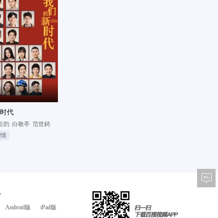
时代
松韵
白敬亭
范世錡
剧情
心
Android版
iPad版