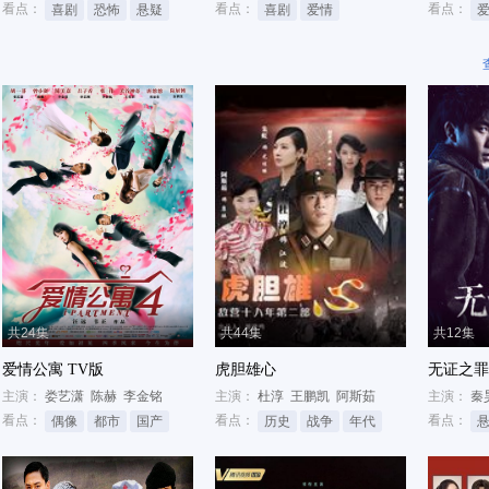
看点：
看点：
看点：
喜剧
恐怖
悬疑
喜剧
爱情
共24集
共44集
共12集
爱情公寓 TV版
虎胆雄心
无证之罪
主演：
娄艺潇
陈赫
李金铭
主演：
杜淳
王鹏凯
阿斯茹
主演：
秦
看点：
看点：
看点：
偶像
都市
国产
历史
战争
年代