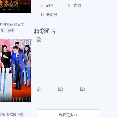
8
胡歌
9
鹿晗
10
关晓彤
正
邓家佳
喻恩泰
精彩图片
悬疑
剧情
富城
孙红雷
余男
查看更多>>