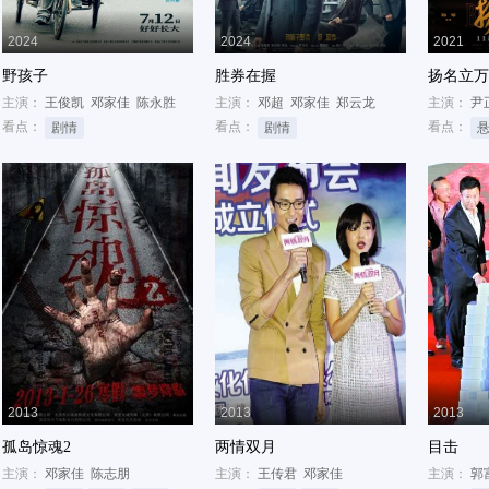
2024
2024
2021
野孩子
胜券在握
扬名立万
主演：
王俊凯
邓家佳
陈永胜
主演：
邓超
邓家佳
郑云龙
主演：
尹
看点：
看点：
看点：
剧情
剧情
2013
2013
2013
孤岛惊魂2
两情双月
目击
主演：
邓家佳
陈志朋
主演：
王传君
邓家佳
主演：
郭