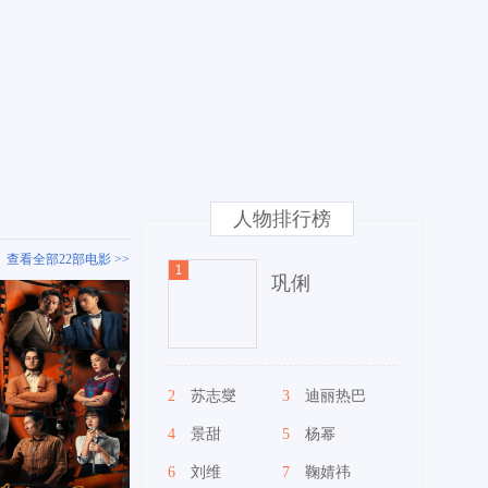
人物排行榜
查看全部22部电影 >>
巩俐
2
苏志燮
3
迪丽热巴
4
景甜
5
杨幂
6
刘维
7
鞠婧祎