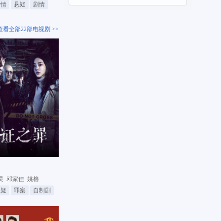
爱情
悬疑
剧情
查看全部22部电视剧 >>
昊
邓家佳
姚橹
悬疑
罪案
自制剧