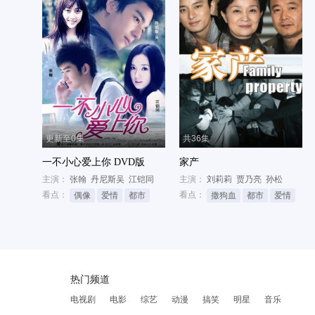
更新至0集
共36集
一不小心爱上你 DVD版
家产
主演：
张翰
丹尼斯吴
江铠同
主演：
刘莉莉
贾乃亮
孙松
看点：
看点：
偶像
爱情
都市
撒狗血
都市
爱情
热门频道
电视剧
电影
综艺
动漫
搞笑
明星
音乐