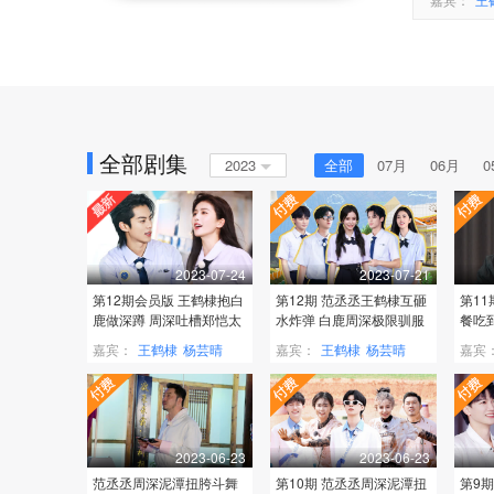
全部剧集
2023
全部
07月
06月
0
2023-07-24
2023-07-21
第12期会员版 王鹤棣抱白
第12期 范丞丞王鹤棣互砸
第1
鹿做深蹲 周深吐槽郑恺太
水炸弹 白鹿周深极限驯服
餐吃到
油腻
四肢
卡被
嘉宾：
王鹤棣
杨芸晴
嘉宾：
王鹤棣
杨芸晴
嘉宾
2023-06-23
2023-06-23
范丞丞周深泥潭扭胯斗舞
第10期 范丞丞周深泥潭扭
第9