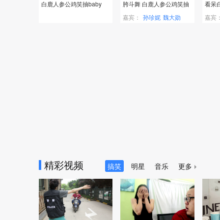
白鹿人参公鸡笑抽baby
胯斗舞 白鹿人参公鸡笑抽
看呆
baby
嘉宾：
孙珍妮
魏大勋
嘉宾
施柏宇
精彩视频
搞笑
明星
音乐
更多