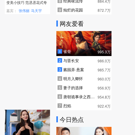
8
经典咏流传
884.4万
变美小技巧 范丞丞花式夸
赞张伟丽
9
灿烂的花园
872.7万
嘉宾：
张伟丽
马天宇
蒋依依
孟子义
网友爱看
1
雀骨
995.3万
2
与晋长安
986.0万
3
酱园弄·悬案
985.7万
4
明月入卿怀
960.0万
5
妻子的选择
956.9万
6
唐朝诡事录之西行 普通话
954.8万
7
烈焰
922.4万
今日热点