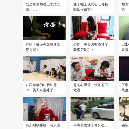
当违章老师遇上学渣交
妹子嘴上说恶心，可眼
貌美
警。。。
睛却很诚实~
男
任性！被误会就释放洪
心疼！美女因购物过度
LO
荒之屁！
险挥刀剁手！
果很
在和老板的斗智斗勇
爸爸心里苦，但爸爸不
王李
中，员工永远处于下
敢说！
尺度
风！
有人唱歌挣钱，有人唱
年终奖发辆车算什么，
碰瓷