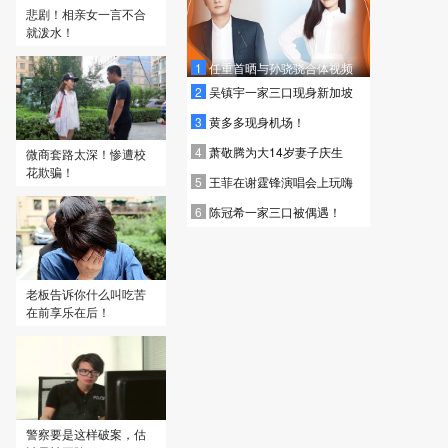
悲剧！相亲女一言不合
就泼水！
1
任重首晒与孙骁骁合体视频
2
吴镇宇一家三口现身新加坡
3
黄多多现身机场！
4
萧敬腾为大14岁妻子庆生
微商套路太深！惨遭校
花欺骗！
5
王菲在谢霆锋演唱会上玩嗨
6
陈冠希一家三口被偶遇！
老板告诉你什么叫吃苦
在前享乐在后！
警察要是这样破案，估