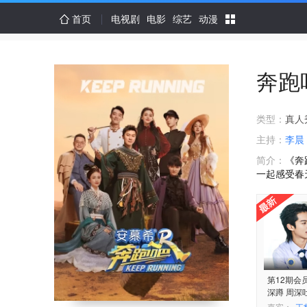
首页
电视剧
电影
综艺
动漫
奔跑
类型：
真人
主持：
李晨
简介：
《奔
一起感受春
第12期会
深蹲 周深
嘉宾：
王