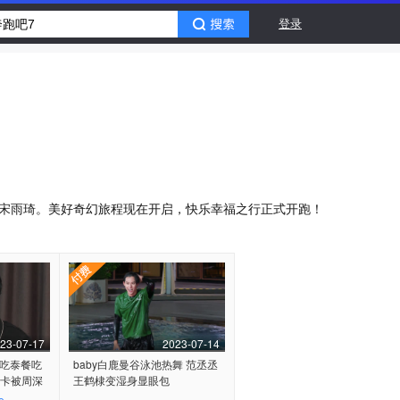
登录
、宋雨琦。美好奇幻旅程现在开启，快乐幸福之行正式开跑！
23-07-17
2023-07-14
棣吃泰餐吃
baby白鹿曼谷泳池热舞 范丞丞
迪卡被周深
王鹤棣变湿身显眼包
e