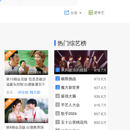
爱奇艺
分享
热门综艺榜
1
乘风破浪的姐姐
978.7万
2023-06-26
2
极限挑战
第10期会员版 范丞丞被沙
973.5万
溢蒙头控制 白鹿惨遭百个
3
魔方新世界
937.4万
巴掌呼脸
嘉宾：
孙珍妮
魏大勋
4
最强大脑
936.6万
施柏宇
5
手艺人大会
916.7万
6
歌手2024
897.8万
2023-06-12
7
五十公里桃花坞
890.0万
第8期会员版 白鹿教周深