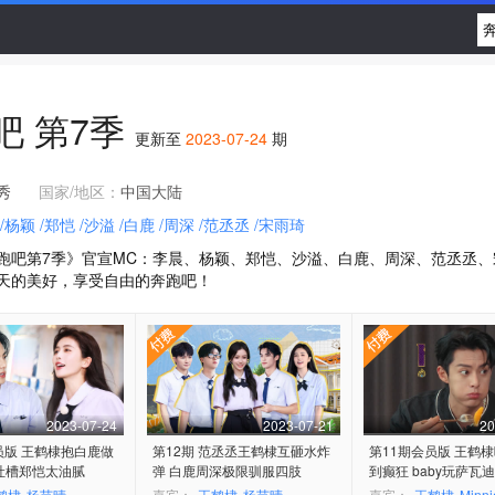
吧
第7季
更新至
2023-07-24
期
秀
国家/地区：
中国大陆
/杨颖
/郑恺
/沙溢
/白鹿
/周深
/范丞丞
/宋雨琦
跑吧第7季》官宣MC：李晨、杨颖、郑恺、沙溢、白鹿、周深、范丞丞
天的美好，享受自由的奔跑吧！
2023-07-24
2023-07-21
20
员版 王鹤棣抱白鹿做
第12期 范丞丞王鹤棣互砸水炸
第11期会员版 王鹤
吐槽郑恺太油腻
弹 白鹿周深极限驯服四肢
到癫狂 baby玩萨瓦
膜拜
鹤棣
杨芸晴
嘉宾：
王鹤棣
杨芸晴
嘉宾：
王鹤棣
Minni