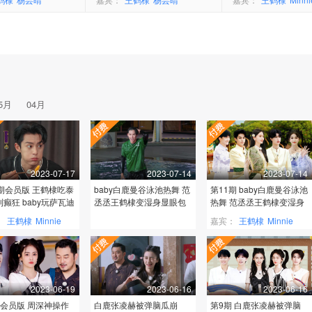
5月
04月
2023-07-17
2023-07-14
2023-07-14
1期会员版 王鹤棣吃泰
baby白鹿曼谷泳池热舞 范
第11期 baby白鹿曼谷泳池
癫狂 baby玩萨瓦迪
丞丞王鹤棣变湿身显眼包
热舞 范丞丞王鹤棣变湿身
周深膜拜
显眼包
：
王鹤棣
Minnie
嘉宾：
王鹤棣
Minnie
2023-06-19
2023-06-16
2023-06-16
期会员版 周深神操作
白鹿张凌赫被弹脑瓜崩
第9期 白鹿张凌赫被弹脑