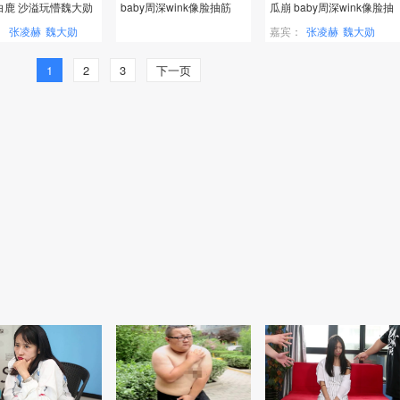
白鹿 沙溢玩懵魏大勋
baby周深wink像脸抽筋
瓜崩 baby周深wink像脸抽
筋
：
张凌赫
魏大勋
嘉宾：
张凌赫
魏大勋
1
2
3
下一页