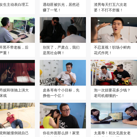
女生主动表白理工
遇劫匪被扒光，居然还
渣男每天打五六次老
赚了一笔！
婆！不打不舒服！
L开黑不带老板，后
别笑了，严肃点，我们
不忍直视！职场小鲜肉
严重！
是黑社会啊！
花式作死！
丹妮和张驰上演大
皮条哥有个小目标，先
泡一次妞要花多少钱？
床戏
挣他一个亿！
老司机都懂的~
党刚被撞倒就自己
你在外面那么拼！家里
太羞辱！初次见面女老