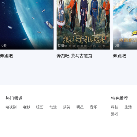
0期
0期
0期
奔跑吧
奔跑吧·茶马古道篇
奔跑吧
热门频道
特色推荐
电视剧
电影
综艺
动漫
搞笑
明星
音乐
科技
生活
游戏