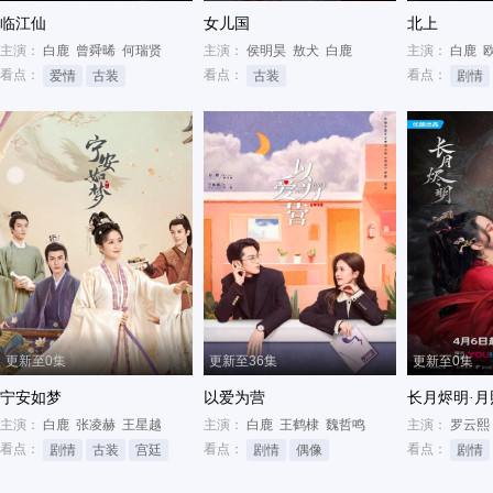
临江仙
女儿国
北上
主演：
白鹿
曾舜晞
何瑞贤
主演：
侯明昊
敖犬
白鹿
主演：
白鹿
看点：
看点：
看点：
爱情
古装
古装
剧情
更新至0集
更新至36集
更新至0集
宁安如梦
以爱为营
长月烬明·月
主演：
白鹿
张凌赫
王星越
主演：
白鹿
王鹤棣
魏哲鸣
主演：
罗云熙
看点：
看点：
看点：
剧情
古装
宫廷
剧情
偶像
剧情