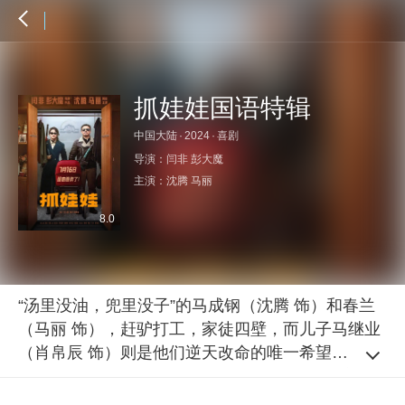
抓娃娃国语特辑
中国大陆
·
2024
·
喜剧
导演：
闫非
彭大魔
主演：
沈腾
马丽
8.0
“汤里没油，兜里没子”的马成钢（沈腾 饰）和春兰
（马丽 饰），赶驴打工，家徒四壁，而儿子马继业
（肖帛辰 饰）则是他们逆天改命的唯一希望。小马
很争气，年年好成绩，一点不娇气，意志贼坚毅。
但随着小马一天天长大，他却逐渐发现身边的人们