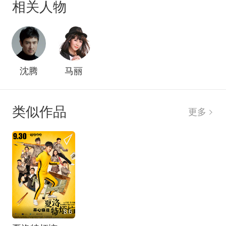
相关人物
都越来越不对劲……
沈腾
马丽
类似作品
更多
8.6