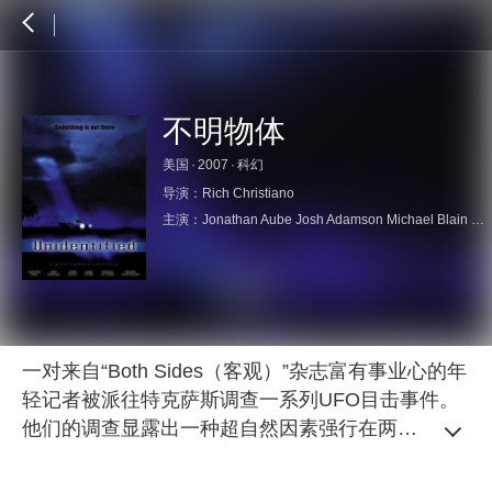
不明物体
美国
·
2007
·
科幻
导演：
Rich Christiano
主演：
Jonathan Aube
Josh Adamson
Michael Blain Rozgay
一对来自“Both Sides（客观）”杂志富有事业心的年
轻记者被派往特克萨斯调查一系列UFO目击事件。
他们的调查显露出一种超自然因素强行在两位记者
间设置了一道隔阂。随着他们继续坚持各自不同并
相互矛盾的意见，他们的人生开始改变。