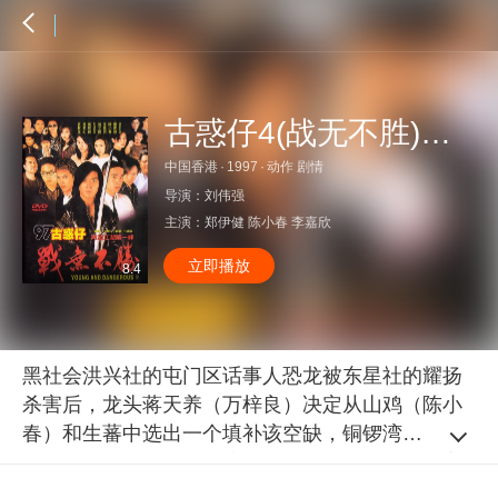
古惑仔4(战无不胜)国语特辑
中国香港
·
1997
·
动作 剧情
导演：
刘伟强
主演：
郑伊健
陈小春
李嘉欣
立即播放
8.4
黑社会洪兴社的屯门区话事人恐龙被东星社的耀扬
杀害后，龙头蒋天养（万梓良）决定从山鸡（陈小
春）和生蕃中选出一个填补该空缺，铜锣湾的话事
人浩南（郑伊健）深知该职的压力，力劝山鸡放弃
与人争权夺位，但苦劝无效。生蕃为打压山鸡，勾