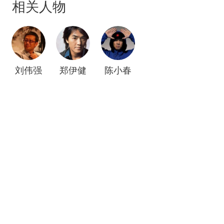
相关人物
结耀扬设下诡计，令山鸡好友大天二死于非命。另
一方面，屯门区某中学教师欣欣（李嘉欣）一向反
感黑社会，但在结识浩南后，对黑社会的以往印象
有所改变，更在短短时间内对浩南产生倾慕之情，
两人发生一夜情。然而因为生活于两个完全不同的
刘伟强
郑伊健
陈小春
世界，加上浩南始终无法对前女友（黎姿）忘情，
他们的感情注定只能是无疾而终。?豆瓣