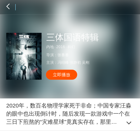
三体国语特辑
内地
·
2016
·
科幻
导演：
张番番
主演：
冯绍峰
张静初
吴刚
立即播放
2020年，数百名物理学家死于非命；中国专家汪淼
的眼中也出现倒计时，随后发现一款游戏中一个在
三日下煎熬的“灾难星球”竟真实存在，那里的“三体
文明”400年后即将达到地球；一场未来的浩劫摆在
人类面前……