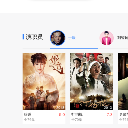
演职员
于毅
刘智
2018
2013
娘道
5.0
打狗棍
7.3
勇敢
全76集
全70集
全76