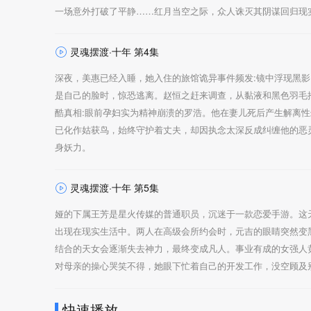
一场意外打破了平静……红月当空之际，众人诛灭其阴谋回归现实
灵魂摆渡·十年 第4集
深夜，美惠已经入睡，她入住的旅馆诡异事件频发:镜中浮现黑
是自己的脸时，惊恐逃离。赵恒之赶来调查，从黏液和黑色羽毛
酷真相:眼前孕妇实为精神崩溃的罗浩。他在妻儿死后产生解离性
已化作姑获鸟，始终守护着丈夫，却因执念太深反成纠缠他的恶
身妖力。
灵魂摆渡·十年 第5集
娅的下属王芳是星火传媒的普通职员，沉迷于一款恋爱手游。这
出现在现实生活中。两人在高级会所约会时，元吉的眼睛突然变
结合的天女会逐渐失去神力，最终变成凡人。事业有成的女强人
对母亲的操心哭笑不得，她眼下忙着自己的开发工作，没空顾及
快速播放