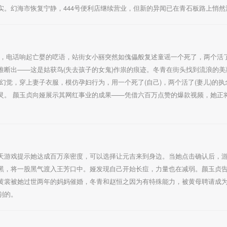
。幻海市恢复宁静，444号便利店继续营业，但新的异闻已在青石板路上悄然
影，电话响起亡婴的呓语，站街女小丽突然如傀儡般复述童谣一个死了，两个活
推断出——这是姑获鸟(失去孩子的女鬼)作祟的痕迹。冬青在街头找到流浪的美
幻觉，穿上妻子衣服，模仿孕妇行为，用一个死了(自己)，两个活了(妻儿)的
灵。 颜玉贞向娅展示其网红事业的成果——凭借六百万点赞的爆款视频，她正
天游戏提示她达成百万亲密度，可以选择让元吉来到身边。当她点击确认后，
黑，将一股黑气渡入王芳口中。娅发现自己开始长痘，力量也在减弱。颜玉贞告
黄裳被她过世两年的妈妈催婚，冬青和赵恒之因为有特殊能力，被黄母聘请成
别的。