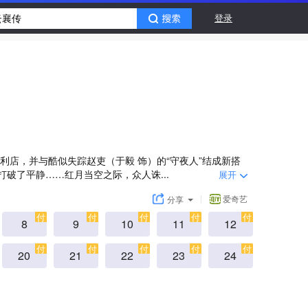
登录
利店，并与酷似失踪赵吏（于毅 饰）的“守夜人”结成新搭
破了平静……红月当空之际，众人诛...
展开
爱奇艺
分享
付
付
付
付
付
8
9
10
11
12
付
付
付
付
付
20
21
22
23
24