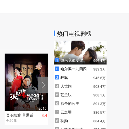
热门电视剧榜
1
原来我很爱你
996.4万
2
哈尔滨一九四四
989.3万
3
狂飙
945.8万
4
人世间
908.4万
5
苍兰诀
908.1万
6
影帝的公主
891.3万
2015
7
云之羽
886.5万
灵魂摆渡 普通话
8.4
全20集
8
功勋
884.4万