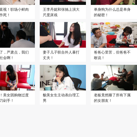
直视！职场小鲜肉
王李丹妮和张驰上演大
单身狗为什么总是单身
作死！
尺度床戏
的秘密！
了，严肃点，我们
妻子儿子联合外人暴打
爸爸心里苦，但爸爸不
社会啊！
丈夫！
敢说！
！美女因购物过度
貌美女生主动表白理工
老板竟然睡了所有下属
刀剁手！
男
的女朋友！