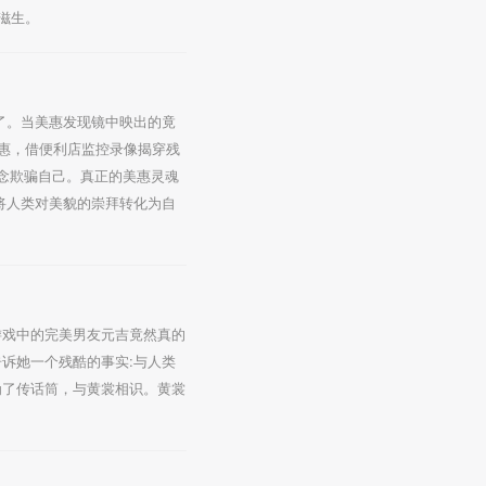
滋生。
了。当美惠发现镜中映出的竟
惠，借便利店监控录像揭穿残
执念欺骗自己。真正的美惠灵魂
将人类对美貌的崇拜转化为自
游戏中的完美男友元吉竟然真的
诉她一个残酷的事实:与人类
为了传话筒，与黄裳相识。黄裳