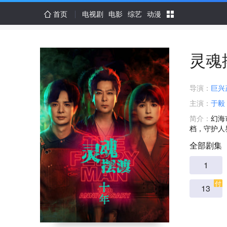
首页
电视剧
电影
综艺
动漫
灵魂
导演：
巨兴
主演：
于毅
简介：
幻海
档，守护人
全部剧集
1
付
13