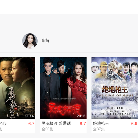
扬
肖茵
2014
2013
2014
的心
6.7
灵魂摆渡 普通话
8.7
绝地枪王
6.9
集
全20集
全37集