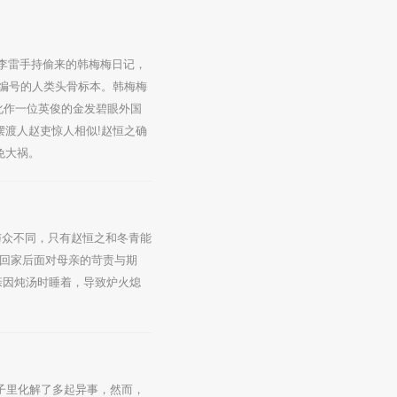
。李雷手持偷来的韩梅梅日记，
"编号的人类头骨标本。韩梅梅
8化作一位英俊的金发碧眼外国
摆渡人赵吏惊人相似!赵恒之确
免大祸。
与众不同，只有赵恒之和冬青能
，回家后面对母亲的苛责与期
亲因炖汤时睡着，导致炉火熄
子里化解了多起异事，然而，