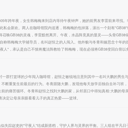
2005年跨年夜，女生韩梅梅来到店内等待午夜钟声，她的前男友李雷前来寻找
来此私会新欢。两人在咖啡馆院内追逐，韩梅梅的包掉落，滚出一个刻有"GB38
阵召唤GB38的灵魂，李雷黯然离开。午夜，水晶阵竟真的显灵——头骨GB3
一位自称韩梅梅大学辅导员，名叫赵恒之的人闯入。他外貌与冬青和娅思念十年的
夜人"，承认是自己不慎将魔法阵教给了韩梅梅，现在必须将GB38变回白骨以
时一群打篮球的少年闯入咖啡馆，赵恒之敏锐地注意到其中一名叫大鹏的男生
魂，不断重复生前最后的行为。冬青跟随大鹏，发现他每天放学后独自去补习班
生前的痛苦循环。冬青和赵恒之找到大鹏的家，从邻居口中得知真相:大鹏的母
青决定让母亲亲眼看看儿子的真正热爱——篮球。
酷似失踪赵吏的"守夜人"结成新搭档，守护人界与灵界的平衡。三人组在平凡日