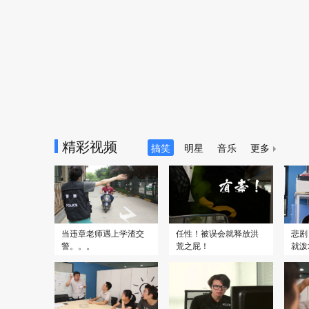
2022
2022
精彩视频
鬼吹灯(精绝古城)
老师来了！
灵魂
搞笑
明星
音乐
更多
当违章老师遇上学渣交
任性！被误会就释放洪
悲剧
警。。。
荒之屁！
就泼