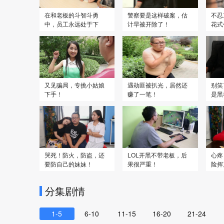
在和老板的斗智斗勇
警察要是这样破案，估
不忍
中，员工永远处于下
计早被开除了！
花式
风！
又见骗局，专挑小姑娘
遇劫匪被扒光，居然还
别笑
下手！
赚了一笔！
是黑
哭死！防火，防盗，还
LOL开黑不带老板，后
心疼
要防自己的妹妹！
果很严重！
险挥
分集剧情
1-5
6-10
11-15
16-20
21-24