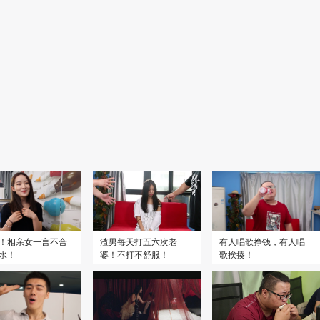
2018
2012
摆渡(黄泉)
8.0
诡爱
6.6
！相亲女一言不合
渣男每天打五六次老
有人唱歌挣钱，有人唱
水！
婆！不打不舒服！
歌挨揍！