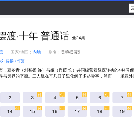
摆渡·十年 普通话
全
24
集
茂
国家/地区：
内地
别名：
灵魂摆渡5
/刘智扬
/肖茵
市，夏冬青（刘智扬 饰）与娅（肖茵 饰）共同经营着昼夜转换的444号便
界与灵界的平衡。三人组在平凡日子里化解了多起异事，然而，一场意外打
付
付
付
付
付
2
3
4
5
6
7
付
付
付
付
付
付
14
15
16
17
18
19