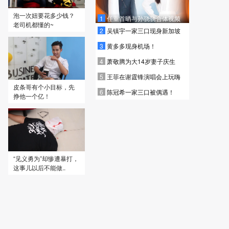
泡一次妞要花多少钱？
1
任重首晒与孙骁骁合体视频
老司机都懂的~
2
吴镇宇一家三口现身新加坡
3
黄多多现身机场！
4
萧敬腾为大14岁妻子庆生
5
王菲在谢霆锋演唱会上玩嗨
皮条哥有个小目标，先
6
陈冠希一家三口被偶遇！
挣他一个亿！
“见义勇为”却惨遭暴打，
这事儿以后不能做..