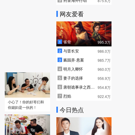
9
刑警海外行动
875.6万
网友爱看
1
雀骨
995.3万
2
与晋长安
986.0万
3
酱园弄·悬案
985.7万
4
明月入卿怀
960.0万
5
妻子的选择
956.9万
6
唐朝诡事录之西行 普通话
954.8万
7
烈焰
922.4万
小心了！你的好哥们和
你媳妇是一伙的！
今日热点