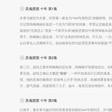
灵魂摆渡·十年 第1集
冬青与娅结为夫妻，经营着一家名为"444号便利店"的咖啡馆。
日记里韩梅梅疯狂迷恋一个名为"GB38"的对象，李雷认定她是
痴迷的"完美恋人"竟是一个医学头骨!她执意要在午夜用神秘水晶
男子，韩梅梅心愿达成，与"活"过来的GB38互动。不久后，
认白骨化人后懊悔不已。他自称来自世代处理灵异事件的家族"守
灵魂摆渡·十年 第2集
第二日，赵恒之要求韩梅梅归还头骨，韩梅梅不情愿地交出。此
看见他。赵恒之确认大鹏是"魉魉"，一种不知道自己已死的鬼
望。他的灵魂仍被困在"必须考上大学"的执念里，机械地重复着
灭，煤气泄漏，间接害死了儿子。如今，母亲沉浸在悔恨中。冬
灵魂摆渡·十年 第3集
幻海市，夏冬青与娅共同经营着昼夜转换的444号便利店，并与