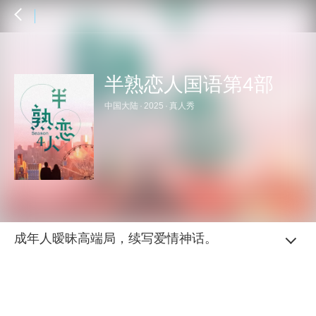
半熟恋人国语第4部
中国大陆
·
2025
·
真人秀
成年人暧昧高端局，续写爱情神话。