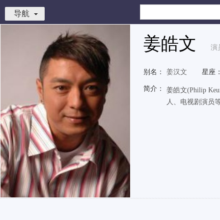
导航
姜皓文
演
别名：
姜汉文
星座
简介：
姜皓文(Phili
人、电视剧演员