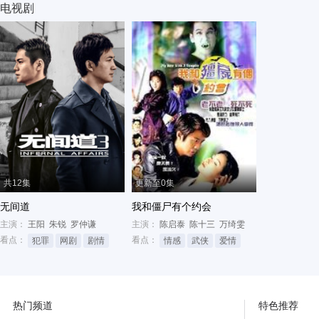
电视剧
共12集
更新至0集
无间道
我和僵尸有个约会
主演：
王阳
朱锐
罗仲谦
主演：
陈启泰
陈十三
万绮雯
看点：
看点：
犯罪
网剧
剧情
情感
武侠
爱情
热门频道
特色推荐