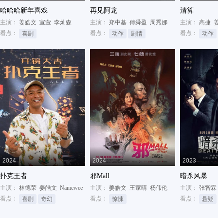
哈哈哈新年喜戏
再见阿龙
清算
主演：
姜皓文
宣萱
李灿森
主演：
郑中基
傅舜盈
周秀娜
主演：
高捷
看点：
看点：
看点：
喜剧
动作
剧情
动作
2024
2024
2023
扑克王者
邪Mall
暗杀风暴
主演：
林德荣
姜皓文
Namewee
主演：
姜皓文
王家晴
杨伟伦
主演：
张智霖
看点：
看点：
看点：
喜剧
奇幻
惊悚
悬疑