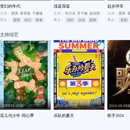
变幻的年代
浅蓝深蓝
起步停车
主演：
那英
林宥嘉
于朦胧
主演：
张力夫
齐子修
赵佳琪
主演：
那英
看点：
看点：
看点：
爱情
科幻
青春
动作
运动
剧情
喜剧
主持综艺
2025-11-29期
2025-08-28期
2024-08-09
花儿与少年·同心季
乐队的夏天
歌手2024