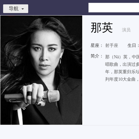
导航
那英
演员
星座：
射手座
生日
简介：
那（Nā）英，中
唱歌曲，出演过多
年，那英重归乐坛
列年度10大金曲，1