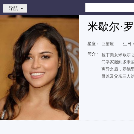
导航
米歇尔·
星座：
巨蟹座
生日
简介：
拉丁美女米歇尔·
们举家搬到多米
离异之后，罗德里
母以及父亲三人给