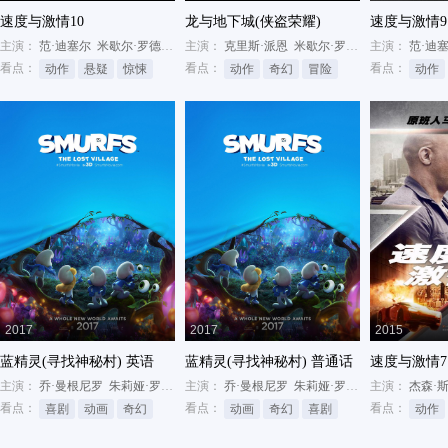
速度与激情10
龙与地下城(侠盗荣耀)
速度与激情9
主演：
范·迪塞尔
米歇尔·罗德里格兹
主演：
杰森·莫玛
克里斯·派恩
米歇尔·罗德里格兹
主演：
雷吉-让
范·迪
看点：
看点：
看点：
动作
悬疑
惊悚
动作
奇幻
冒险
动作
2017
2017
2015
蓝精灵(寻找神秘村) 英语
蓝精灵(寻找神秘村) 普通话
速度与激情7
主演：
乔·曼根尼罗
朱莉娅·罗伯茨
主演：
曼迪·帕廷金
乔·曼根尼罗
朱莉娅·罗伯茨
主演：
曼迪·帕廷金
杰森·
看点：
看点：
看点：
喜剧
动画
奇幻
动画
奇幻
喜剧
动作