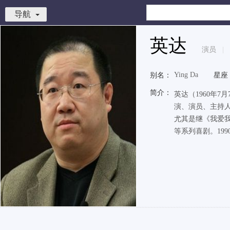
导航
英达
演员
|
Ying Da
别名：
星座
简介：
英达（1960年
演、演员、主持
尤其是继《我爱
等系列喜剧。1990