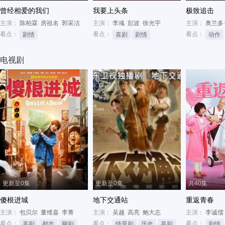
曾经相爱的我们
我要上头条
极致追击
主演：
陈柏霖
房祖名
郭采洁
主演：
李彧
彭波
徐光宇
主演：
奥兰多
看点：
看点：
看点：
剧情
喜剧
剧情
动作
电视剧
更新至0集
更新至0集
共40集
傻根进城
地下交通站
重返青春
主演：
包贝尔
董维嘉
李菁
主演：
吴越
高亮
鲍大志
主演：
李诚儒
看点：
看点：
看点：
喜剧
都市
网剧
情景剧
历史
喜剧
剧情