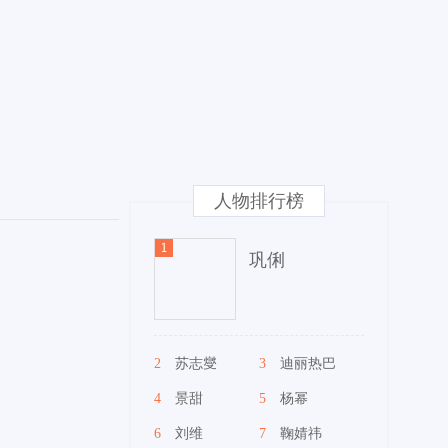
人物排行榜
巩俐
2
苏志燮
3
迪丽热巴
4
景甜
5
杨幂
6
刘维
7
鞠婧祎