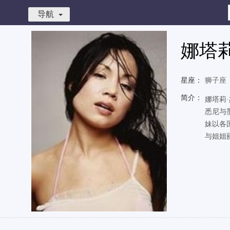
导航
娜塔莉
星座：
狮子座
简介：
娜塔莉
悉尼与
妹以各
与姐姐丽