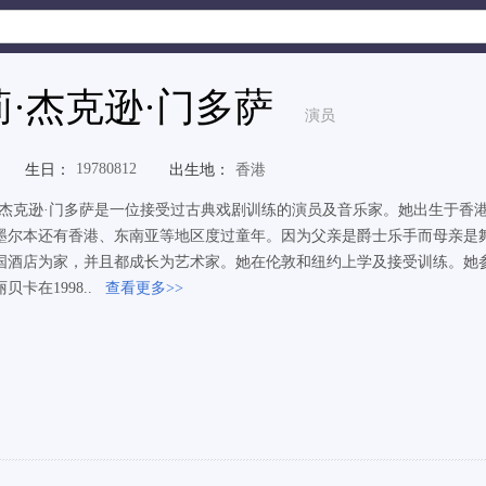
·杰克逊·门多萨
演员
19780812
生日：
出生地：
香港
·杰克逊·门多萨是一位接受过古典戏剧训练的演员及音乐家。她出生于香
墨尔本还有香港、东南亚等地区度过童年。因为父亲是爵士乐手而母亲是
国酒店为家，并且都成长为艺术家。她在伦敦和纽约上学及接受训练。她
贝卡在1998..
查看更多>>