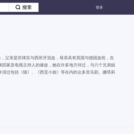
登录
港，父亲是菲律宾与西班牙混血，母亲具有英国与德国血统，在
舞蹈家及电视主持人的缘故，她在许多地方待过，与六个兄弟姐
参演过包括《猫》、《西贡小姐》等在内的众多音乐剧。娜塔莉