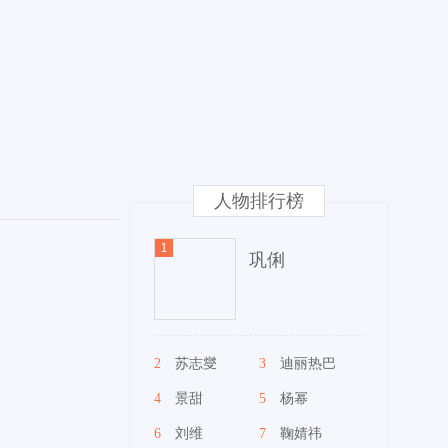
人物排行榜
巩俐
2
苏志燮
3
迪丽热巴
4
景甜
5
杨幂
6
刘维
7
鞠婧祎