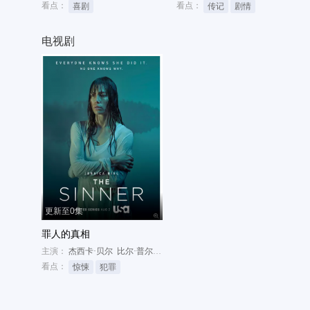
看点：
看点：
喜剧
传记
剧情
电视剧
更新至0集
罪人的真相
主演：
杰西卡·贝尔
比尔·普尔曼
克里斯托弗·阿波特
看点：
惊悚
犯罪