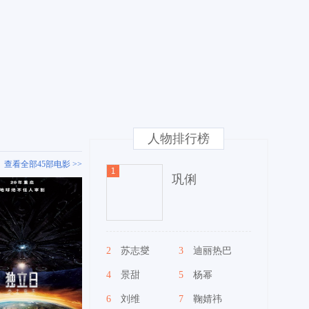
人物排行榜
查看全部45部电影 >>
巩俐
2
苏志燮
3
迪丽热巴
4
景甜
5
杨幂
6
刘维
7
鞠婧祎