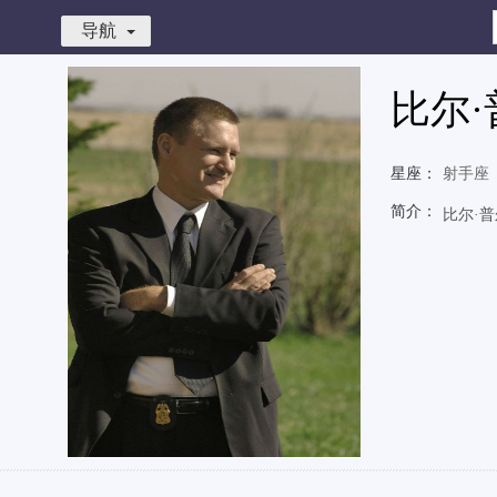
导航
比尔·
星座：
射手座
简介：
比尔·