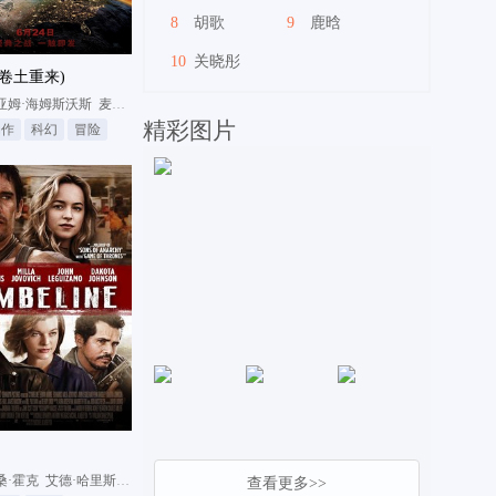
8
胡歌
9
鹿晗
10
关晓彤
(卷土重来)
顿·戈金斯
亚姆·海姆斯沃斯
麦卡·梦露
杰夫·高布伦
精彩图片
动作
科幻
冒险
瑞兹
桑·霍克
艾德·哈里斯
米拉·乔沃维奇
查看更多>>