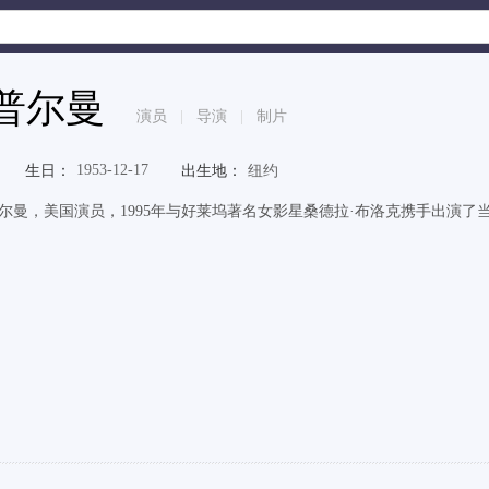
普尔曼
演员
|
导演
|
制片
1953-12-17
生日：
出生地：
纽约
普尔曼，美国演员，1995年与好莱坞著名女影星桑德拉·布洛克携手出演