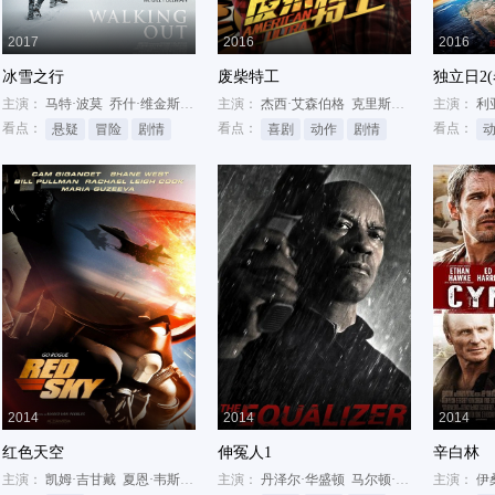
2017
2016
2016
冰雪之行
废柴特工
独立日2
主演：
艾什顿·桑德斯
马特·波莫
乔什·维金斯
莉莉·格莱斯顿
主演：
杰西·艾森伯格
克里斯汀·斯图尔特
主演：
沃尔
利
看点：
看点：
看点：
悬疑
冒险
剧情
喜剧
动作
剧情
2014
2014
2014
红色天空
伸冤人1
辛白林
妮弗·杰森·李
主演：
凯姆·吉甘戴
夏恩·韦斯特
比尔·普尔曼
主演：
丹泽尔·华盛顿
马尔顿·索克斯
主演：
科洛·莫
伊