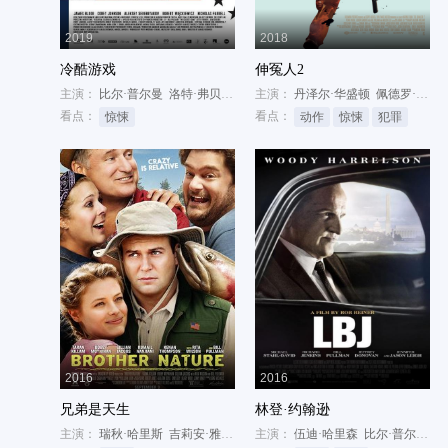
2019
2018
冷酷游戏
伸冤人2
主演：
比尔·普尔曼
洛特·弗贝克
尼古拉斯·法瑞尔
主演：
丹泽尔·华盛顿
佩德罗·帕斯卡
看点：
看点：
惊悚
动作
惊悚
犯罪
2016
2016
兄弟是天生
林登·约翰逊
主演：
瑞秋·哈里斯
吉莉安·雅各布斯
主演：
比尔·普尔曼
伍迪·哈里森
比尔·普尔曼
詹