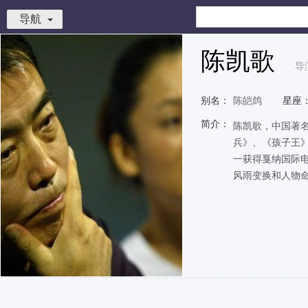
导航
陈凯歌
导
别名：
陈皑鸽
星座
简介：
陈凯歌，中国著名
兵》、《孩子王
一获得戛纳国际
风雨变换和人物