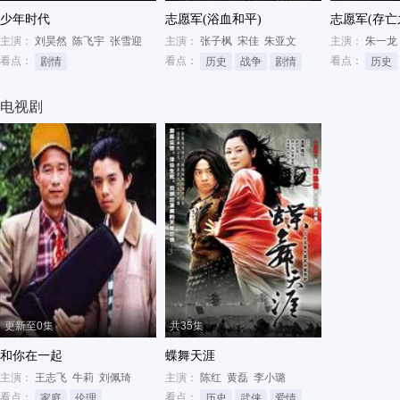
少年时代
志愿军(浴血和平)
志愿军(存亡
主演：
刘昊然
陈飞宇
张雪迎
主演：
张子枫
宋佳
朱亚文
主演：
朱一龙
看点：
看点：
看点：
剧情
历史
战争
剧情
历史
电视剧
更新至0集
共35集
和你在一起
蝶舞天涯
主演：
王志飞
牛莉
刘佩琦
主演：
陈红
黄磊
李小璐
看点：
看点：
家庭
伦理
都市生活
历史
武侠
爱情