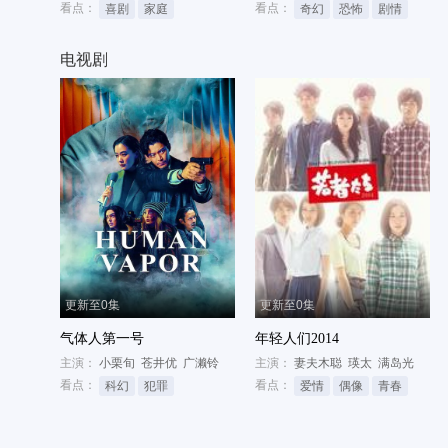
看点：
看点：
喜剧
家庭
奇幻
恐怖
剧情
电视剧
更新至0集
更新至0集
气体人第一号
年轻人们2014
主演：
小栗旬
苍井优
广濑铃
主演：
妻夫木聪
瑛太
满岛光
看点：
看点：
科幻
犯罪
爱情
偶像
青春