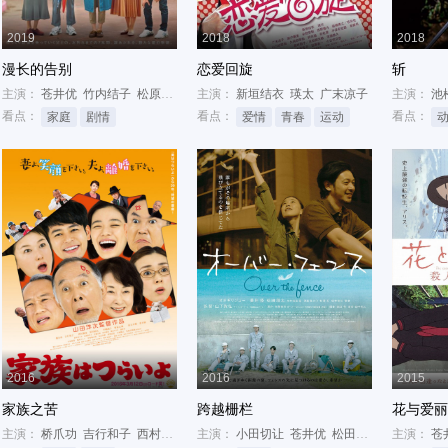
2019
2018
2018
漫长的告别
恋爱回旋
斩
主演：
苍井优
竹内结子
松原智惠子
主演：
新垣结衣
瑛太
广末凉子
主演：
池
看点：
看点：
看点：
家庭
剧情
爱情
青春
运动
2016
2016
2015
家族之苦
跨越栅栏
花与爱丽
伸之
主演：
桥爪功
吉行和子
西村雅彦
主演：
小田切让
苍井优
松田翔太
主演：
苍