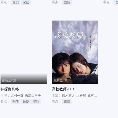
看点：
看点：
看点：
喜剧
家庭
剧情
更新至0集
更新至0集
神探伽利略
高校教师2003
主演：
北村一辉
吉高由里子
福山雅治
主演：
藤木直人
上户彩
成宫宽贵
看点：
看点：
刑侦
悬疑
犯罪
剧情