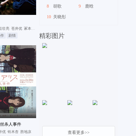
8
胡歌
9
鹿晗
10
关晓彤
松壮亮
苍井优
冢本晋也
精彩图片
动作
剧情
丝杀人事件
井优
铃木杏
胜地凉
查看更多>>