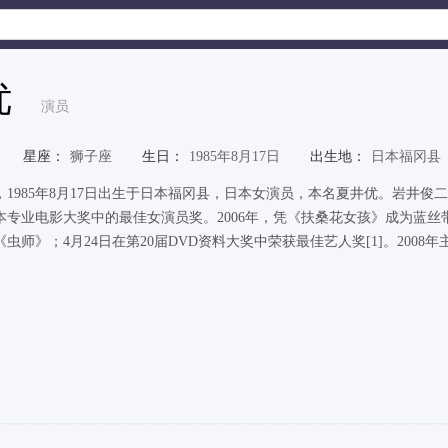
优
演员
星座：
狮子座
生日：
1985年8月17日
出生地：
日本福冈县
，1985年8月17日出生于日本福冈县，日本女演员，本名夏井优。岩井俊二
本专业电影大奖中的最佳女演员奖。2006年，凭《扶桑花女孩》成为蓝丝带
虫师》；4月24日在第20届DVD资料大奖中荣获最佳艺人奖[1]。200