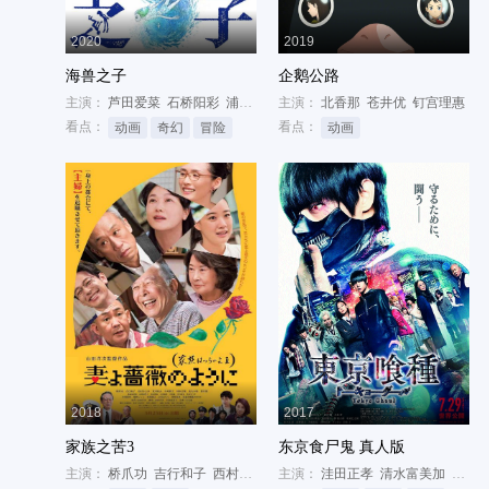
2020
2019
海兽之子
企鹅公路
主演：
芦田爱菜
石桥阳彩
浦上晟周
主演：
北香那
苍井优
钉宫理惠
看点：
看点：
动画
奇幻
冒险
动画
2018
2017
家族之苦3
东京食尸鬼 真人版
主演：
桥爪功
吉行和子
西村雅彦
主演：
洼田正孝
清水富美加
铃木