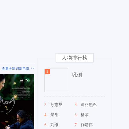
人物排行榜
查看全部28部电影 >>
巩俐
2
苏志燮
3
迪丽热巴
4
景甜
5
杨幂
6
刘维
7
鞠婧祎