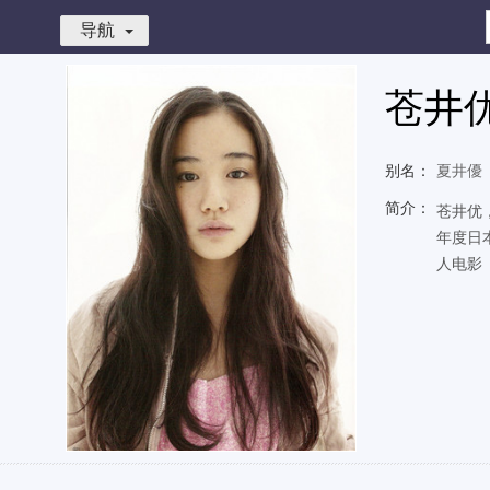
导航
苍井
别名：
夏井優
简介：
苍井优
年度日
人电影《