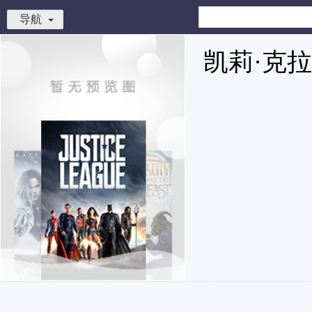
导航
凯莉·克