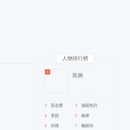
人物排行榜
巩俐
2
苏志燮
3
迪丽热巴
4
景甜
5
杨幂
6
刘维
7
鞠婧祎