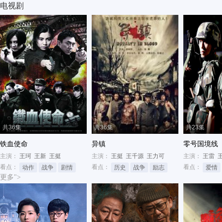
电视剧
共36集
共36集
共23集
铁血使命
异镇
零号国境线
主演：
王珂
王新
王挺
主演：
王挺
王千源
王力可
主演：
王雷
看点：
看点：
看点：
动作
战争
剧情
历史
战争
励志
爱情
更多">