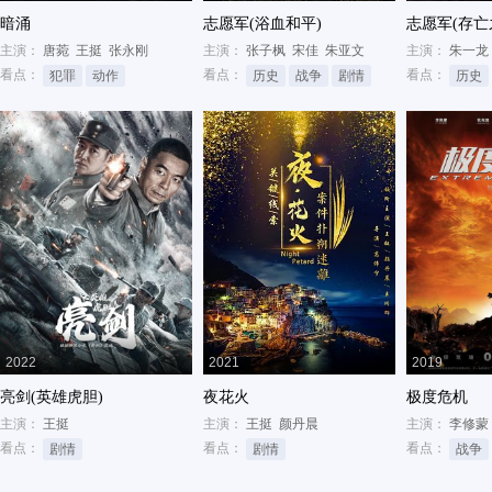
暗涌
志愿军(浴血和平)
志愿军(存亡
主演：
唐菀
王挺
张永刚
主演：
张子枫
宋佳
朱亚文
主演：
朱一龙
看点：
看点：
看点：
犯罪
动作
历史
战争
剧情
历史
2022
2021
2019
亮剑(英雄虎胆)
夜花火
极度危机
主演：
王挺
主演：
王挺
颜丹晨
主演：
李修蒙
看点：
看点：
看点：
剧情
剧情
战争