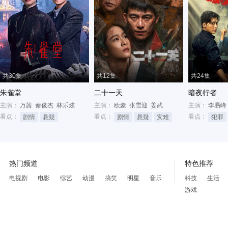
共30集
共12集
共24集
朱雀堂
二十一天
暗夜行者
主演：
万茜
秦俊杰
林乐炫
主演：
欧豪
张雪迎
姜武
主演：
李易峰
看点：
看点：
看点：
剧情
悬疑
剧情
悬疑
灾难
犯罪
热门频道
特色推荐
电视剧
电影
综艺
动漫
搞笑
明星
音乐
科技
生活
游戏